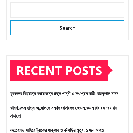
Search
RECENT POSTS
যুবকদের বিভ্রান্ত করার জন্য রাহুল গান্ধী ও কংগ্রেস দায়ী: রামকৃপাল যাদব
ঝারখণ্ডের ছাত্র আন্দোলনে সমর্থন জানালেন জেএলকেএম বিধায়ক জয়ারাম
মাহাতো
ফতেহগড় সাহিবে ট্রাকের ধাক্কায় ৩ কাঁবাড়ির মৃত্যু, ১ জন আহত