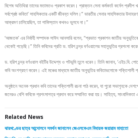
বিশেষ অতিথিরা তাদের মতামতও প্রকাশ করেন। প্রাক্তন সেনা কর্মকর্তা কর্নেল প্রদীপ খ
সর্বশ্রেষ্ঠ কবিতা’ সাহসিকতার একটি জীবন্ত দলিল।” ভারতীয় সেনার সাহসিকতার উদাহরণ দ
আক্রমণ চালিয়েছিল, তা পাকিস্তান কখনও ভুলবে না।”
‘আজতক’ এর নির্বাহী সম্পাদক সাঈদ আনসারি বলেন, “প্রভাত প্রকাশন জাতীয় অনুভূতিক
থেকেই পড়েছি।” তিনি কবিদের প্রতি ড. হরিশ চন্দ্র বর্ণওয়ালের সহানুভূতির প্রশংসা কর
ড. হরিশ চন্দ্র বর্ণওয়াল বইটির উদ্দেশ্য ও পটভূমি তুলে ধরেন। তিনি জানান, ‘এইচ.বি. 
কবি অংশগ্রহণ করেন। এই মঞ্চের মাধ্যমে জাতীয় অনুভূতির কবিতাগুলোকে শক্তিশালী প
অনুষ্ঠানে অনেক প্রধান কবি তাদের শক্তিশালী রচনা পাঠ করেন, যা পুরো সভাগৃহকে দেশপ্রে
জনেরও বেশি কবিকে প্রশংসাপত্র প্রদান করে সম্মানিত করা হয়। সাহিত্য, সাংবাদিকতা 
Related News
ঝারখণ্ডের ছাত্র আন্দোলনে সমর্থন জানালেন জেএলকেএম বিধায়ক জয়ারাম মাহাতো