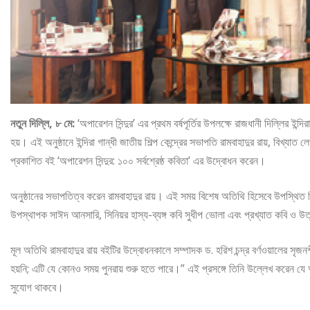
নতুন দিল্লি, ৮ মে:
‘অপারেশন সিন্দুর’ এর প্রথম বর্ষপূর্তির উপলক্ষে রাজধানী দিল্লির ইন্দ
হয়। এই অনুষ্ঠানে ইন্দিরা গান্ধী জাতীয় শিল্প কেন্দ্রের সভাপতি রামবাহাদুর রায়, বিখ্যাত 
প্রকাশিত বই ‘অপারেশন সিন্দুর: ১০০ সর্বশ্রেষ্ঠ কবিতা’ এর উদ্বোধন করেন।
অনুষ্ঠানের সভাপতিত্ব করেন রামবাহাদুর রায়। এই সময় বিশেষ অতিথি হিসেবে উপস্থিত ছি
উপস্থাপক সাঈদ আনসারি, সিনিয়র হাস্য-ব্যঙ্গ কবি সুধীপ ভোলা এবং প্রখ্যাত কবি ও উত্ত
মূল অতিথি রামবাহাদুর রায় বইটির উদ্বোধনকালে সম্পাদক ড. হরিশ চন্দ্র বর্ণওয়ালের 
হয়নি; এটি যে কোনও সময় পুনরায় শুরু হতে পারে।” এই প্রসঙ্গে তিনি উল্লেখ করেন যে
সুযোগ থাকবে।