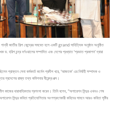
িরা গান্ধী জাতীয় শিল্প কেন্দ্রের সমবেত হলে একটি grand সাহিত্যিক অনুষ্ঠান অনুষ্ঠিত
লেখক ড. হরিশ চন্দ্র বর্ণওয়ালের সম্পাদিত এবং দেশের প্রখ্যাত ‘প্রভাত প্রকাশন’ দ্বারা
লেন প্রাক্তন সেনা কর্মকর্তা কর্নেল প্রদীপ খরে, ‘আজতক’ এর নির্বাহী সম্পাদক ও
র প্রদেশের রাজ্য তথ্য কমিশনার বীরেন্দ্র বত্স।
সৃজনশীল কাজের ধারাবাহিকতার প্রশংসা করেন। তিনি বলেন, “অপারেশন সিন্দুর এখনও শেষ
 অপারেশন সিন্দুর কবিতা প্রতিযোগিতায় অংশগ্রহণকারী কবিদের সামনে আরও কবিতা সৃষ্টির