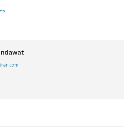
 ভগত
undawat
kiran.com