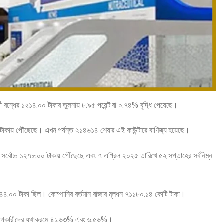
র্তী বন্ধের ১২১৪.০০ টাকার তুলনায় ৮.৯৫ পয়েন্ট বা ০.৭৪% বৃদ্ধি পেয়েছে।
 টাকায় পৌঁছেছে। এখন পর্যন্ত ২১৪৬১৪ শেয়ার এই কাউন্টারে বাণিজ্য হয়েছে।
র সর্বোচ্চ ১২৭৮.০০ টাকায় পৌঁছেছে এবং ৭ এপ্রিল ২০২৫ তারিখে ৫২ সপ্তাহের সর্বনিম্ন
 ১১৪৪.০০ টাকা ছিল। কোম্পানির বর্তমান বাজার মূলধন ৭১১৮০.১৪ কোটি টাকা।
নিয়োগকারীদের যথাক্রমে ৪১.৬৩% এবং ৬.৫৬%।