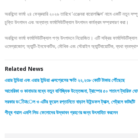
অরবিন্দো ফার্মা ২৪ ফেব্রুয়ারি ২০২৬ তারিখে ‘এঞ্জেনরা বায়োলজিক্স’ নামে একটি নতুন সম্প
চুক্তি উৎপাদন এবং অন্যান্য ফার্মাসিউটিক্যাল উৎপাদন কার্যক্রম সম্প্রসারণ করা।
অরবিন্দো ফার্মা ফার্মাসিউটিক্যাল পণ্য উৎপাদনে নিয়োজিত। এটি সক্রিয় ফার্মাসিউটিক্
ওমেপ্রাজোল; অ্যান্টি-ইনফেকটিভ, মৌখিক এবং স্টেরাইল অ্যান্টিবায়োটিক, ব্যথা ব্যবস
Related News
এয়ার ইন্ডিয়া এবং এয়ার ইন্ডিয়া এক্সপ্রেসের ক্ষতি ২২,২৩৮ কোটি টাকায় পৌঁছেছে
আমেরিকা ও কানাডার মধ্যে নতুন বাণিজ্যিক উত্তেজনা, ট্রাম্পের ৫০ শতাংশ ট্যারিফ ঘো
সরকার ডीजেল ও এটির ফুয়েল রপ্তানিতে বাড়াল উইন্ডফল ট্যাক্স, পেট্রলে কাটছাঁট
পীযূষ গয়াল এমপি লিড ফেলোদের উদ্ভাবন গ্রহণের জন্য উৎসাহিত করলেন