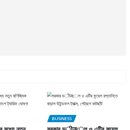
BUSINESS
র মধ্যে নতুন
সরকার ডीजেল ও এটির ফুয়েল