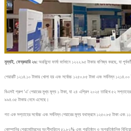
মুম্বাই, ফেব্রুয়ারি ২৬:
অরবিন্দো ফার্মা বর্তমানে ১২২২.৯৫ টাকায় বাণিজ্য করছে, যা পূর্বব
শেয়ারটি ১২১৪.১০ টাকায় খোলা হয় এবং সর্বোচ্চ ১২৫০.৮৫ টাকা এবং সর্বনিম্ন ১২১৪.০০
বিএসই গ্রুপ ‘এ’ শেয়ারের মুখ্য মূল্য ১ টাকা, যা ২৪ এপ্রিল ২০২৫ তারিখে ৫২ সপ্তাহে
৯৯৪.৩৫ টাকায় নেমে এসেছে।
গত এক সপ্তাহের সর্বোচ্চ এবং সর্বনিম্ন শেয়ারের মূল্য যথাক্রমে ১২৫০.৮৫ টাকা এবং
কোম্পানির প্রোমোটারদের অংশীদারিত্ব ৫১.৮২% এবং প্রতিষ্ঠান ও অপ্রতিষ্ঠানিক বি