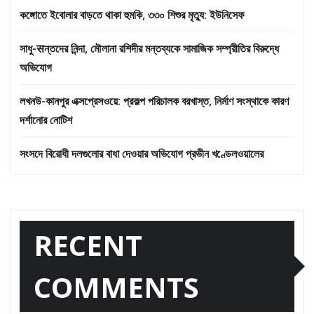
কঙ্গোতে ইবোলার বাড়তে থাকা হুমকি, ৩৩০ শিশুর মৃত্যু: ইউনিসেফ
সাধু-सন্তদের নিন্দা, মৌলানা রশিদীর মন্তব্যকে সামাজিক সম্প্রীতির বিরুদ্ধে
অভিযোগ
লখনউ-কানপুর এক্সপ্রেসওয়ে: প্রকল্প পরিচালক বরখাস্ত, নির্মাণ সংস্থাকে কারণ
দর্শানোর নোটিশ
সংসদে বিরোধী দলগুলোর বাধা দেওয়ার অভিযোগ প্রভীন খণ্ডেলওয়ালের
RECENT
COMMENTS