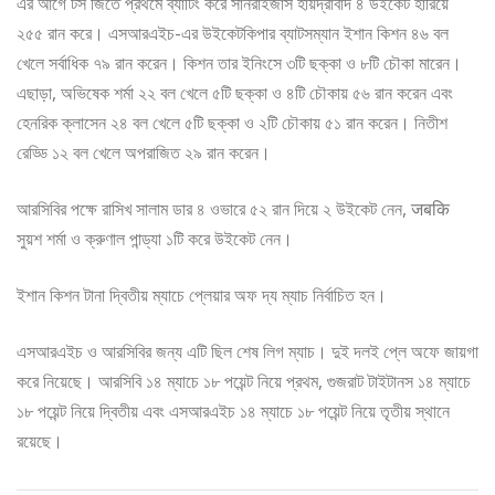
এর আগে টস জিতে প্রথমে ব্যাটিং করে সানরাইজার্স হায়দ্রাবাদ ৪ উইকেট হারিয়ে
২৫৫ রান করে। এসআরএইচ-এর উইকেটকিপার ব্যাটসম্যান ইশান কিশন ৪৬ বল
খেলে সর্বাধিক ৭৯ রান করেন। কিশন তার ইনিংসে ৩টি ছক্কা ও ৮টি চৌকা মারেন।
এছাড়া, অভিষেক শর্মা ২২ বল খেলে ৫টি ছক্কা ও ৪টি চৌকায় ৫৬ রান করেন এবং
হেনরিক ক্লাসেন ২৪ বল খেলে ৫টি ছক্কা ও ২টি চৌকায় ৫১ রান করেন। নিতীশ
রেড্ডি ১২ বল খেলে অপরাজিত ২৯ রান করেন।
আরসিবির পক্ষে রাসিখ সালাম ডার ৪ ওভারে ৫২ রান দিয়ে ২ উইকেট নেন, जबकि
সুয়শ শর্মা ও ক্রুণাল পান্ড্যা ১টি করে উইকেট নেন।
ইশান কিশন টানা দ্বিতীয় ম্যাচে প্লেয়ার অফ দ্য ম্যাচ নির্বাচিত হন।
এসআরএইচ ও আরসিবির জন্য এটি ছিল শেষ লিগ ম্যাচ। দুই দলই প্লে অফে জায়গা
করে নিয়েছে। আরসিবি ১৪ ম্যাচে ১৮ পয়েন্ট নিয়ে প্রথম, গুজরাট টাইটানস ১৪ ম্যাচে
১৮ পয়েন্ট নিয়ে দ্বিতীয় এবং এসআরএইচ ১৪ ম্যাচে ১৮ পয়েন্ট নিয়ে তৃতীয় স্থানে
রয়েছে।