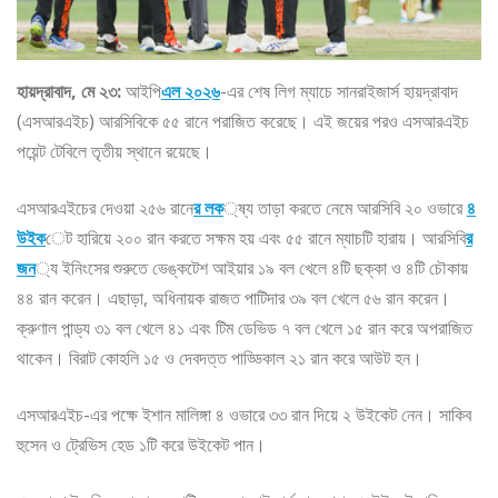
হায়দ্রাবাদ, মে ২৩:
আইপি
এল ২০২৬
-এর শেষ লিগ ম্যাচে সানরাইজার্স হায়দ্রাবাদ
(এসআরএইচ) আরসিবিকে ৫৫ রানে পরাজিত করেছে। এই জয়ের পরও এসআরএইচ
পয়েন্ট টেবিলে তৃতীয় স্থানে রয়েছে।
এসআরএইচের দেওয়া ২৫৬ রানে
র লক
্ষ্য তাড়া করতে নেমে আরসিবি ২০ ওভারে
৪
উইক
েট হারিয়ে ২০০ রান করতে সক্ষম হয় এবং ৫৫ রানে ম্যাচটি হারায়। আরসিবি
র
জন
্য ইনিংসের শুরুতে ভেঙ্কটেশ আইয়ার ১৯ বল খেলে ৪টি ছক্কা ও ৪টি চৌকায়
৪৪ রান করেন। এছাড়া, অধিনায়ক রাজত পাটিদার ৩৯ বল খেলে ৫৬ রান করেন।
ক্রুণাল পান্ড্য ৩১ বল খেলে ৪১ এবং টিম ডেভিড ৭ বল খেলে ১৫ রান করে অপরাজিত
থাকেন। বিরাট কোহলি ১৫ ও দেবদত্ত পাড্ডিকাল ২১ রান করে আউট হন।
এসআরএইচ-এর পক্ষে ইশান মালিঙ্গা ৪ ওভারে ৩৩ রান দিয়ে ২ উইকেট নেন। সাকিব
হুসেন ও ট্রেভিস হেড ১টি করে উইকেট পান।