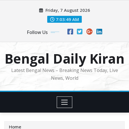
Skip
Friday, 7 August 2026
to
content
7:03:51 AM
Follow Us
Bengal Daily Kiran
Latest Bengal News – Breaking News Today, Live
News, World
Home