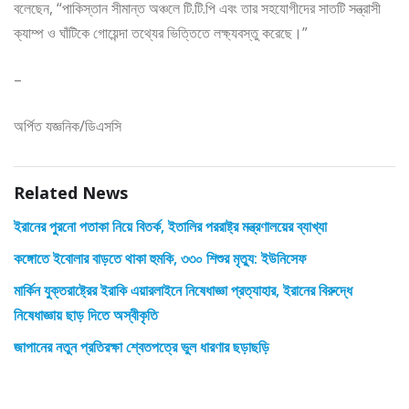
বলেছেন, “পাকিস্তান সীমান্ত অঞ্চলে টি.টি.পি এবং তার সহযোগীদের সাতটি সন্ত্রাসী
ক্যাম্প ও ঘাঁটিকে গোয়েন্দা তথ্যের ভিত্তিতে লক্ষ্যবস্তু করেছে।”
–
অর্পিত যজ্ঞনিক/ডিএসসি
Related News
ইরানের পুরনো পতাকা নিয়ে বিতর্ক, ইতালির পররাষ্ট্র মন্ত্রণালয়ের ব্যাখ্যা
কঙ্গোতে ইবোলার বাড়তে থাকা হুমকি, ৩৩০ শিশুর মৃত্যু: ইউনিসেফ
মার্কিন যুক্তরাষ্ট্রের ইরাকি এয়ারলাইনে নিষেধাজ্ঞা প্রত্যাহার, ইরানের বিরুদ্ধে
নিষেধাজ্ঞায় ছাড় দিতে অস্বীকৃতি
জাপানের নতুন প্রতিরক্ষা শ্বেতপত্রে ভুল ধারণার ছড়াছড়ি