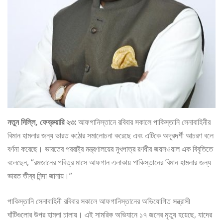
নতুন দিল্লি, ফেব্রুয়ারি ২৩:
আফগানিস্তানে রবিবার সকালে পাকিস্তানি সেনাবাহিনীর
বিমান হামলার জন্য ভারত কঠোর সমালোচনা করেছে এবং এটিকে অদূরদর্শী আচরণ বলে
বর্ণনা করেছে। ভারতের পররাষ্ট্র মন্ত্রণালয়ের মুখপাত্র রণধীর জয়সওয়াল এক বিবৃতিতে
বলেছেন, “রমজানের পবিত্র মাসে আফগান এলাকায় পাকিস্তানের বিমান হামলার জন্য
ভারত তীব্র নিন্দা জানায়।”
পাকিস্তানি সেনাবাহিনী রবিবার সকালে আফগানিস্তানের অভিযোগিত সন্ত্রাসী
ঘাঁটিগুলোর উপর হামলা চালায়। এই সামরিক অভিযানে ১৭ জনের মৃত্যু হয়েছে, যাদের