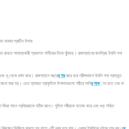
ডা রাখতে সাহায্যকারী প্রথাগত পানীয়ের দিকে ঝুঁকছে। রাজস্থানের জনপ্রিয় ইমলি পনা
ে এবং লূ থেকে রক্ষা করে। রাজস্থানে বছরে
র পর
বছর ধরে গ্রীষ্মকালে ইমলি পনা প্রস্তুত
িবেচনা করা হয়। এতে ব্যবহৃত প্রাকৃতিক উপাদানগুলো শরীরে পানি
র অভ
াব হতে দেয় না
ভাজা জিরা পাচন প্রক্রিয়াকে সঠিক রাখে। পুদিনা শরীরকে সতেজ করে এবং গুড় শক্তি
ে কিছুক্ষণ ভিজিয়ে রাখতে হয় যাতে এটি নরম হয়ে যায়। এরপর ইমলিকে চটকে তার রস বে
র