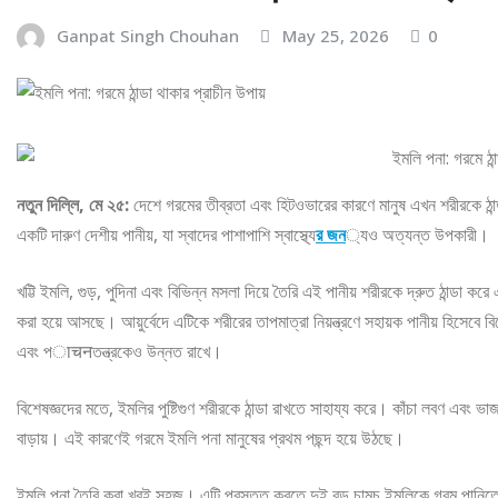
Ganpat Singh Chouhan
May 25, 2026
0
নতুন দিল্লি, মে ২৫:
দেশে গরমের তীব্রতা এবং হিটওভারের কারণে মানুষ এখন শরীরকে ঠান্
একটি দারুণ দেশীয় পানীয়, যা স্বাদের পাশাপাশি স্বাস্থ্যে
র জন
্যও অত্যন্ত উপকারী।
খট্টি ইমলি, গুড়, পুদিনা এবং বিভিন্ন মসলা দিয়ে তৈরি এই পানীয় শরীরকে দ্রুত ঠান্ডা কর
করা হয়ে আসছে। আয়ুর্বেদে এটিকে শরীরের তাপমাত্রা নিয়ন্ত্রণে সহায়ক পানীয় হিসেবে ব
এবং পाचनতন্ত্রকেও উন্নত রাখে।
বিশেষজ্ঞদের মতে, ইমলির পুষ্টিগুণ শরীরকে ঠান্ডা রাখতে সাহায্য করে। কাঁচা লবণ এবং 
বাড়ায়। এই কারণেই গরমে ইমলি পনা মানুষের প্রথম পছন্দ হয়ে উঠছে।
ইমলি পনা তৈরি করা খুবই সহজ। এটি প্রস্তুত করতে দুই বড় চামচ ইমলিকে গরম পানিত