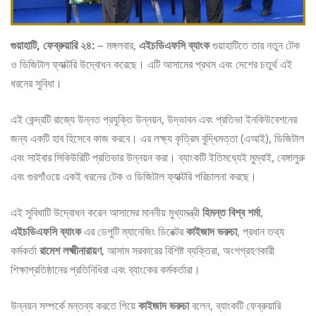
গুয়াহাটি, ফেব্রুয়ারি ২৪:
– মঙ্গলবার,
এইচডিএফসি ব্যাংক
গুয়াহাটিতে তার নতুন টেক
ও ডিজিটাল ফ্যাক্টরি উদ্বোধন করেছে। এটি আসামের প্রথম এবং দেশের চতুর্থ এই
ধরনের সুবিধা।
এই কেন্দ্রটি রাজ্যে উন্নত প্রযুক্তি উন্নয়ন, উদ্ভাবন এবং প্রতিভা ইনকিউবেশনের
জন্য একটি হাব হিসেবে কাজ করবে। এর লক্ষ্য কৃত্রিম বুদ্ধিমত্তা (এআই), ডিজিটাল
এবং সাইবার সিকিউরিটি প্রতিভার উন্নয়ন করা। ব্যাংকটি ইতিমধ্যেই মুম্বাই, বেঙ্গালুরু
এবং গুরগাঁওয়ে একই ধরনের টেক ও ডিজিটাল ফ্যাক্টরি পরিচালনা করছে।
এই সুবিধাটি উদ্বোধন করেন আসামের মাননীয় মুখ্যমন্ত্রী
হিমন্ত বিশ্ব শর্মা
,
এইচডিএফসি ব্যাংক
এর ডেপুটি ম্যানেজিং ডিরেক্টর
কাইজাদ ভরুচা
, প্রধান তথ্য
কর্মকর্তা
রামেশ লক্ষ্মীনারায়ণ
, আসাম সরকারের বিশিষ্ট ব্যক্তিরা, অংশগ্রহণকারী
শিক্ষাপ্রতিষ্ঠানের প্রতিনিধিরা এবং ব্যাংকের কর্মকর্তারা।
উন্নয়ন সম্পর্কে মন্তব্য করতে গিয়ে
কাইজাদ ভরুচা
বলেন, ব্যাংকটি ফেব্রুয়ারি