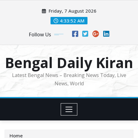
Skip
Friday, 7 August 2026
to
content
4:33:54 AM
Follow Us
Bengal Daily Kiran
Latest Bengal News – Breaking News Today, Live
News, World
Home