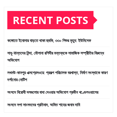
RECENT POSTS
কঙ্গোতে ইবোলার বাড়তে থাকা হুমকি, ৩৩০ শিশুর মৃত্যু: ইউনিসেফ
সাধু-सন্তদের নিন্দা, মৌলানা রশিদীর মন্তব্যকে সামাজিক সম্প্রীতির বিরুদ্ধে
অভিযোগ
লখনউ-কানপুর এক্সপ্রেসওয়ে: প্রকল্প পরিচালক বরখাস্ত, নির্মাণ সংস্থাকে কারণ
দর্শানোর নোটিশ
সংসদে বিরোধী দলগুলোর বাধা দেওয়ার অভিযোগ প্রভীন খণ্ডেলওয়ালের
সংসদে সপা সাংসদদের প্রতিবাদ, অমিত শাহের জবাব দাবি