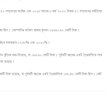
৫২ সপ্তাহের সর্বোচ্চ এবং ২০২৫ সালের ৩ মার্চ ৭০.৮২ টাকায় ৫২ সপ্তাহের সর্বনিম্নে
 টাকা ছিল। কোম্পানির বর্তমান বাজার মূলধন ২৬৯৪০.৬০ কোটি টাকা।
ীদারিত্ব যথাক্রমে ১৭.৪৩% এবং ২০.৮১%।
বৃদ্ধির খবর দিয়েছে, যা ১৯৬.৬০ কোটি টাকা। পূর্ববর্তী বছরের একই ত্রৈমাসিকে লাভ
াকা হয়েছে।
োটি টাকা হয়েছে, যা পূর্ববর্তী বছরের একই ত্রৈমাসিকে ১৩৮.৪৮ কোটি টাকা ছিল। মোট