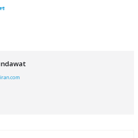
ষণা
undawat
kiran.com