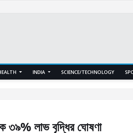
HEALTH
INDIA
SCIENCE/TECHNOLOGY
SP
িকে ৩৯% লাভ বৃদ্ধির ঘোষণা