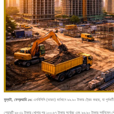
মুম্বাই, ফেব্রুয়ারি ১৬:
এনবিসিসি (ভারত) বর্তমানে ৯৯.৯০ টাকায় ট্রেড করছে, যা পূর্ববর্ত
শেয়ারটি ৯৮.৩১ টাকায় খোলার পর ১০০.৬৭ টাকায় সর্বোচ্চ এবং ৯৬.৯০ টাকায় সর্বনিম্