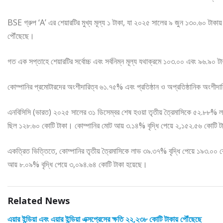
BSE গ্রুপ ‘A’ এর শেয়ারটির মুখ্য মূল্য ১ টাকা, যা ২০২৫ সালের ৯ জুন ১৩০.৬০ টাকায় 
পৌঁছেছে।
গত এক সপ্তাহে শেয়ারটির সর্বোচ্চ এবং সর্বনিম্ন মূল্য যথাক্রমে ১০৩.০০ এবং ৯৬.৯০
কোম্পানির প্রমোটারদের অংশীদারিত্ব ৬১.৭৫% এবং প্রতিষ্ঠান ও অপ্রতিষ্ঠানিক অংশ
এনবিসিসি (ভারত) ২০২৫ সালের ৩১ ডিসেম্বর শেষ হওয়া তৃতীয় ত্রৈমাসিকে ৫২.৮৮% লাভ 
ছিল ১২৮.৬০ কোটি টাকা। কোম্পানির মোট আয় ৩.১৪% বৃদ্ধি পেয়ে ২,১৫২.৫৬ কোটি ট
একত্রিত ভিত্তিতে, কোম্পানির তৃতীয় ত্রৈমাসিকে লাভ ৩৯.৩৭% বৃদ্ধি পেয়ে ১৯৩.০০ ক
আয় ৮.০৯% বৃদ্ধি পেয়ে ৩,০৯৪.৬৪ কোটি টাকা হয়েছে।
Related News
এয়ার ইন্ডিয়া এবং এয়ার ইন্ডিয়া এক্সপ্রেসের ক্ষতি ২২,২৩৮ কোটি টাকায় পৌঁছেছে