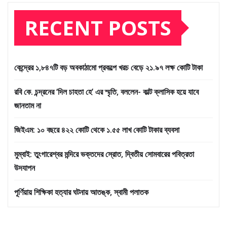
RECENT POSTS
কেন্দ্রের ১,৮৪৭টি বড় অবকাঠামো প্রকল্পে খরচ বেড়ে ২১.৯৭ লক্ষ কোটি টাকা
রবি কে. চন্দ্রনের ‘দিল চাহতা হে’ এর স্মৃতি, বললেন- কাল্ট ক্লাসিক হয়ে যাবে
জানতাম না
জিইএম: ১০ বছরে ৪২২ কোটি থেকে ১.৫৫ লাখ কোটি টাকার ব্যবসা
মুম্বাই: তুংগারেশ্বর মন্দিরে ভক্তদের স্রোত, দ্বিতীয় সোমবারের পবিত্রতা
উদযাপন
পূর্ণিয়ায় শিক্ষিকা হত্যার ঘটনায় আতঙ্ক, স্বামী পলাতক