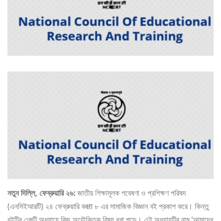
নতুন দিল্লি, ফেব্রুয়ারি ২৬:
জাতীয় শিক্ষামূলক গবেষণা ও প্রশিক্ষণ পরিষদ
(এনসিইআরটি) ২৪ ফেব্রুয়ারি কक्षा ৮ এর সামাজিক বিজ্ঞান বই প্রকাশ করে। কিন্তু
বইটির একটি অধ্যায়ে কিছু অযৌক্তিক বিষয় ধরা পড়ে। এই অধ্যায়টির নাম ‘আমাদের