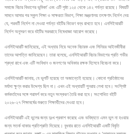
সমাজে বিচার বিভাগের ভূমিকা’ এবং এটি পৃষ্ঠা ১২৫ থেকে ১৪২ পর্যন্ত রয়েছে। বিষয়টি
সামনে আসার পর স্কুল শিক্ষা ও সাক্ষরতা বিভাগ, শিক্ষা মন্ত্রণালয় তৎক্ষণাৎ নির্দেশ দেয়
যে, পরবর্তী নির্দেশ না দেওয়া পর্যন্ত বইটির বিতরণ বন্ধ রাখতে হবে। এনসিইআরটি
নির্দেশ অনুসরণ করে বইটির সরবরাহে নিষেধাজ্ঞা আরোপ করেছে।
এনসিইআরটি জানিয়েছে, এই অধ্যায় নিয়ে অনেক বিচারক এবং সিনিয়র আইনজীবীরা
তাদের আপত্তি জানিয়েছেন। তারা বলেছে, এনসিইআরটি বিচার বিভাগের প্রতি গভীর
শ্রদ্ধা রাখে এবং এটি সংবিধান ও জনগণের অধিকার রক্ষক হিসেবে বিবেচনা করে।
এনসিইআরটি জানায়, যে ভুলটি হয়েছে তা অজান্তেই হয়েছে। কোনো প্রতিষ্ঠানের
মর্যাদা ক্ষুণ্ন করার উদ্দেশ্য ছিল না। এখন এই অধ্যায়টি পুনরায় লেখা হবে। সংশ্লিষ্ট
কর্মকর্তাদের সঙ্গে পরামর্শ করে নতুন সংস্করণ তৈরি করা হবে। সংশোধিত বইটি
২০২৬-২৭ শিক্ষাবর্ষের শুরুতে শিক্ষার্থীদের দেওয়া হবে।
এনসিইআরটি এই ভুলের জন্য দুঃখ প্রকাশ করেছে এবং ভবিষ্যতে এমন ভুল না হওয়ার
জন্য সতর্ক থাকার প্রতিশ্রুতি দিয়েছে। বুধবার রাতে এনসিইআরটি একটি বিবৃতি
প্রকাশ করে জানায়, কक्षा ৮ এর সামাজিক বিজ্ঞান বইয়ের অধ্যায় ৪ ‘আমাদের সমাজে