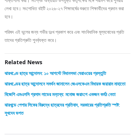
শক্তিশালী করা। সংশ্লিষ্ট অধ্যায়টি উপযুক্ত কর্তৃপক্ষের সঙ্গে পরামর্শ করে পুনরায়
লেখা হবে। সংশোধিত বইটি ২০২৬-২৭ শিক্ষাবর্ষের শুরুতে শিক্ষার্থীদের প্রদান করা
হবে।
পরিষদ এই ভুলের জন্য গভীর দুঃখ প্রকাশ করে এবং সাংবিধানিক মূল্যবোধের প্রতি
তাদের প্রতিশ্রুতি পুনর্ব্যক্ত করে।
Related News
ঝারখণ্ডে ছাত্র আন্দোলন: ১০ আগস্টে বিধানসভা ঘেরাওয়ের প্রস্তুতি
ঝারখণ্ডের ছাত্র আন্দোলনে সমর্থন জানালেন জেএলকেএম বিধায়ক জয়ারাম মাহাতো
বিজেপি এমএলসি প্রসাদ লাডের মন্তব্য: মনোজ জরাংগে একজন কর্মঠ নেতা
ঝারখন্ডে পেপার লিকের বিরুদ্ধে ছাত্রদের প্রতিবাদ, সরকারের প্রতিশ্রুতি স্পষ্ট:
সুখদেব ভগত