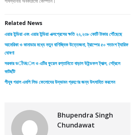
শীর্ষস্থানীয় অবকাঠামো কোম্পানি।
Related News
এয়ার ইন্ডিয়া এবং এয়ার ইন্ডিয়া এক্সপ্রেসের ক্ষতি ২২,২৩৮ কোটি টাকায় পৌঁছেছে
আমেরিকা ও কানাডার মধ্যে নতুন বাণিজ্যিক উত্তেজনা, ট্রাম্পের ৫০ শতাংশ ট্যারিফ
ঘোষণা
সরকার ডीजেল ও এটির ফুয়েল রপ্তানিতে বাড়াল উইন্ডফল ট্যাক্স, পেট্রলে
কাটছাঁট
পীযূষ গয়াল এমপি লিড ফেলোদের উদ্ভাবন গ্রহণের জন্য উৎসাহিত করলেন
Bhupendra Singh
Chundawat