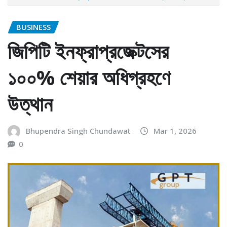
BUSINESS
জিপিটি ইনফ্রাপ্রজেক্টসের
১০০% শেয়ার অধিগ্রহণে
উত্থান
Bhupendra Singh Chundawat
Mar 1, 2026
0