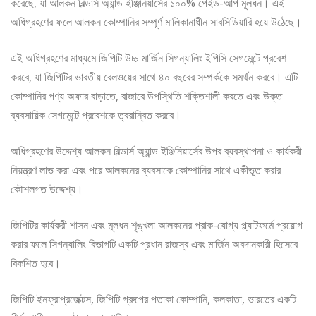
করেছে, যা আলকন বিল্ডার্স অ্যান্ড ইঞ্জিনিয়ার্সের ১০০% পেইড-আপ মূলধন। এই
অধিগ্রহণের ফলে আলকন কোম্পানির সম্পূর্ণ মালিকানাধীন সাবসিডিয়ারি হয়ে উঠেছে।
এই অধিগ্রহণের মাধ্যমে জিপিটি উচ্চ মার্জিন সিগন্যালিং ইপিসি সেগমেন্টে প্রবেশ
করবে, যা জিপিটির ভারতীয় রেলওয়ের সাথে ৪০ বছরের সম্পর্ককে সমর্থন করবে। এটি
কোম্পানির পণ্য অফার বাড়াতে, বাজারে উপস্থিতি শক্তিশালী করতে এবং উক্ত
ব্যবসায়িক সেগমেন্টে প্রবেশকে ত্বরান্বিত করবে।
অধিগ্রহণের উদ্দেশ্য আলকন বিল্ডার্স অ্যান্ড ইঞ্জিনিয়ার্সের উপর ব্যবস্থাপনা ও কার্যকরী
নিয়ন্ত্রণ লাভ করা এবং পরে আলকনের ব্যবসাকে কোম্পানির সাথে একীভূত করার
কৌশলগত উদ্দেশ্য।
জিপিটির কার্যকরী শাসন এবং মূলধন শৃঙ্খলা আলকনের প্রাক-যোগ্য প্ল্যাটফর্মে প্রয়োগ
করার ফলে সিগন্যালিং বিভাগটি একটি প্রধান রাজস্ব এবং মার্জিন অবদানকারী হিসেবে
বিকশিত হবে।
জিপিটি ইনফ্রাপ্রজেক্টস, জিপিটি গ্রুপের পতাকা কোম্পানি, কলকাতা, ভারতের একটি