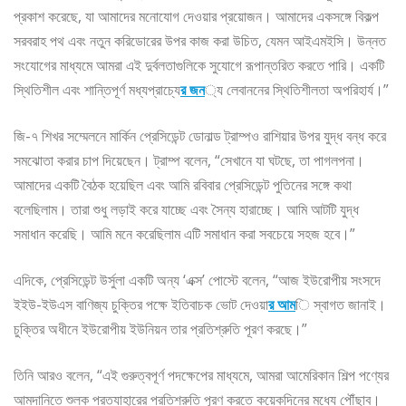
প্রকাশ করেছে, যা আমাদের মনোযোগ দেওয়ার প্রয়োজন। আমাদের একসঙ্গে বিকল্প
সরবরাহ পথ এবং নতুন করিডোরের উপর কাজ করা উচিত, যেমন আইএমইসি। উন্নত
সংযোগের মাধ্যমে আমরা এই দুর্বলতাগুলিকে সুযোগে রূপান্তরিত করতে পারি। একটি
স্থিতিশীল এবং শান্তিপূর্ণ মধ্যপ্রাচ্যে
র জন
্য লেবাননের স্থিতিশীলতা অপরিহার্য।”
জি-৭ শিখর সম্মেলনে মার্কিন প্রেসিডেন্ট ডোনাল্ড ট্রাম্পও রাশিয়ার উপর যুদ্ধ বন্ধ করে
সমঝোতা করার চাপ দিয়েছেন। ট্রাম্প বলেন, “সেখানে যা ঘটছে, তা পাগলপনা।
আমাদের একটি বৈঠক হয়েছিল এবং আমি রবিবার প্রেসিডেন্ট পুতিনের সঙ্গে কথা
বলেছিলাম। তারা শুধু লড়াই করে যাচ্ছে এবং সৈন্য হারাচ্ছে। আমি আটটি যুদ্ধ
সমাধান করেছি। আমি মনে করেছিলাম এটি সমাধান করা সবচেয়ে সহজ হবে।”
এদিকে, প্রেসিডেন্ট উর্সুলা একটি অন্য ‘এক্স’ পোস্টে বলেন, “আজ ইউরোপীয় সংসদে
ইইউ-ইউএস বাণিজ্য চুক্তির পক্ষে ইতিবাচক ভোট দেওয়া
র আম
ি স্বাগত জানাই।
চুক্তির অধীনে ইউরোপীয় ইউনিয়ন তার প্রতিশ্রুতি পূরণ করছে।”
তিনি আরও বলেন, “এই গুরুত্বপূর্ণ পদক্ষেপের মাধ্যমে, আমরা আমেরিকান শিল্প পণ্যের
আমদানিতে শুল্ক প্রত্যাহারের প্রতিশ্রুতি পূরণ করতে কয়েকদিনের মধ্যে পৌঁছাব।