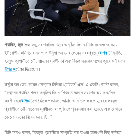
প্যারিস, জুন ১৬:
ফ্রান্সের প্যারিস শহরে অনুষ্ঠিত জি-৭ শিখর সম্মেলনের সময়
ইউরোপীয় কমিশনের সভাপতি উর্সুলা ভন ডের লেয়েন মধ্যপ্রাচ্যে
র পর
িস্থিতি,
হরমুজ প্রণালীতে নৌচলাচলের স্বাধীনতা এবং বিকল্প সরবরাহ পথের প্রয়োজনীয়তার
উপর জ
োর দিয়েছেন।
উর্সুলা ভন ডের লেয়েন সোশ্যাল মিডিয়া প্ল্যাটফর্ম ‘এক্স’-এ একটি পোস্টে বলেন,
“ফ্রান্সের প্যারিস শহরে অনুষ্ঠিত জি-৭ শিখর সম্মেলনে মধ্যপ্রাচ্যে আঞ্চলিক
অংশীদারদে
র সঙ
্গে বৈঠকে প্রথমত, আমাদের নিশ্চিত করতে হবে যে হরমুজ
প্রণালীতে নৌচলাচলের স্বাধীনতা সম্পূর্ণরূপে পুনরুদ্ধার করা হয়েছে এবং সেখানে
কোনো ধরনের নিষেধাজ্ঞা নেই।”
তিনি আরও বলেন, “হরমুজ প্রণালীতে সম্প্রতি ঘটে যাওয়া ঘটনাগুলি কিছু দুর্বলতা