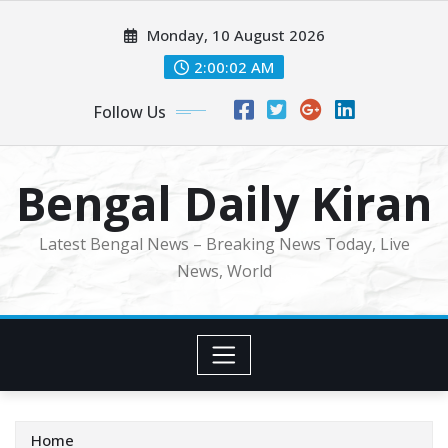
Skip
Monday, 10 August 2026
to
content
2:00:04 AM
Follow Us
Bengal Daily Kiran
Latest Bengal News – Breaking News Today, Live
News, World
Home