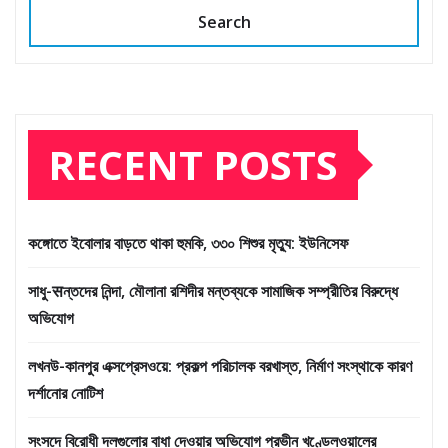
Search
RECENT POSTS
কঙ্গোতে ইবোলার বাড়তে থাকা হুমকি, ৩৩০ শিশুর মৃত্যু: ইউনিসেফ
সাধু-सন্তদের নিন্দা, মৌলানা রশিদীর মন্তব্যকে সামাজিক সম্প্রীতির বিরুদ্ধে
অভিযোগ
লখনউ-কানপুর এক্সপ্রেসওয়ে: প্রকল্প পরিচালক বরখাস্ত, নির্মাণ সংস্থাকে কারণ
দর্শানোর নোটিশ
সংসদে বিরোধী দলগুলোর বাধা দেওয়ার অভিযোগ প্রভীন খণ্ডেলওয়ালের