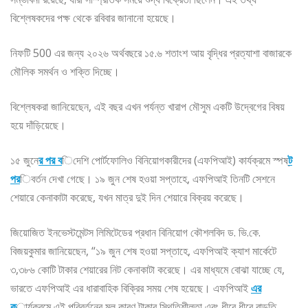
বিশ্লেষকদের পক্ষ থেকে রবিবার জানানো হয়েছে।
নিফটি 500 এর জন্য ২০২৬ অর্থবছরে ১৫.৬ শতাংশ আয় বৃদ্ধির প্রত্যাশা বাজারকে
মৌলিক সমর্থন ও শক্তি দিচ্ছে।
বিশ্লেষকরা জানিয়েছেন, এই বছর এখন পর্যন্ত খারাপ মৌসুম একটি উদ্বেগের বিষয়
হয়ে দাঁড়িয়েছে।
১৫ জুনে
র পর ব
িদেশি পোর্টফোলিও বিনিয়োগকারীদের (এফপিআই) কার্যক্রমে স্পষ্
ট
পর
িবর্তন দেখা গেছে। ১৯ জুন শেষ হওয়া সপ্তাহে, এফপিআই তিনটি সেশনে
শেয়ারে কেনাকাটা করেছে, যখন মাত্র দুই দিন শেয়ারে বিক্রয় করেছে।
জিয়োজিত ইনভেস্টমেন্টস লিমিটেডের প্রধান বিনিয়োগ কৌশলবিদ ড. ভি.কে.
বিজয়কুমার জানিয়েছেন, “১৯ জুন শেষ হওয়া সপ্তাহে, এফপিআই ক্যাশ মার্কেটে
৩,৩৮৬ কোটি টাকার শেয়ারের নিট কেনাকাটা করেছে। এর মাধ্যমে বোঝা যাচ্ছে যে,
ভারতে এফপিআই এর ধারাবাহিক বিক্রির সময় শেষ হয়েছে। এফপিআই
এর
ক
ার্যক্রমে এই পরিবর্তনের মূল কারণ টাকার স্থিতিশীলতা এবং ধীরে ধীরে বাড়তি