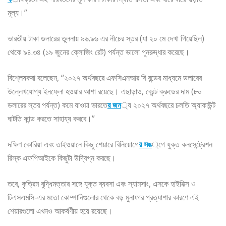
মূল্য।”
ভারতীয় টাকা ডলারের তুলনায় ৯৬.৯৬ এর নীচের স্তর (যা ২০ মে দেখা গিয়েছিল)
থেকে ৯৪.৩৪ (১৯ জুনের ক্লোজিং রেট) পর্যন্ত ভালো পুনরুদ্ধার করেছে।
বিশ্লেষকরা বলেছেন, “২০২৭ অর্থবছরে এফসিএনআর বি বন্ডের মাধ্যমে ডলারের
উল্লেখযোগ্য ইনফ্লো হওয়ার আশা রয়েছে। এছাড়াও, ব্রেন্ট ক্রুডের দাম (৮০
ডলারের স্তর পর্যন্ত) কমে যাওয়া ভারতে
র জন
্য ২০২৭ অর্থবছরে চলতি অ্যাকাউন্ট
ঘাটতি ফান্ড করতে সাহায্য করবে।”
দক্ষিণ কোরিয়া এবং তাইওয়ানে কিছু শেয়ারে বিনিয়োগে
র সঙ
্গে যুক্ত কনসেন্ট্রেশন
রিস্ক এফপিআইকে কিছুটা উদ্বিগ্ন করছে।
তবে, কৃত্রিম বুদ্ধিমত্তার সঙ্গে যুক্ত ব্যবসা এবং স্যামসাং, এসকে হাইনিক্স ও
টিএসএমসি-এর মতো কোম্পানিগুলোর থেকে বড় মুনাফার প্রত্যাশার কারণে এই
শেয়ারগুলো এখনও আকর্ষণীয় হয়ে রয়েছে।