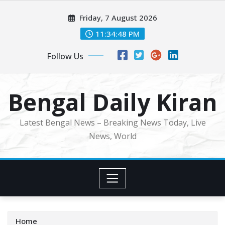
Skip
Friday, 7 August 2026
to
content
11:34:50 PM
Follow Us
Bengal Daily Kiran
Latest Bengal News – Breaking News Today, Live
News, World
Home