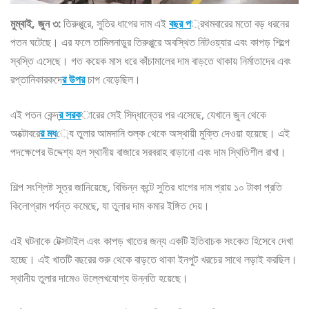
মুম্বাই, জুন ৩:
তিরুপ্পুরে, সুতির ধাগের দাম এই
বছর প
্রথমবারের মতো বড় ধরনের
পতন ঘটেছে। এর ফলে তামিলনাড়ুর তিরুপ্পুরে অবস্থিত নিটওয়্যার এবং কাপড় শিল্পে
স্বস্তি এসেছে। গত কয়েক মাস ধরে কাঁচামালের দাম বাড়তে থাকায় নির্মাতাদের এবং
রপ্তানিকারকদে
র উপর
চাপ বেড়েছিল।
এই পতন কেন্দ্
র সরক
ারের সেই সিদ্ধান্তের পর এসেছে, যেখানে জুন থেকে
অক্টোবরে
র মধ
্যে তুলার আমদানি শুল্ক থেকে অস্থায়ী মুক্তি দেওয়া হয়েছে। এই
পদক্ষেপের উদ্দেশ্য হল স্থানীয় বাজারে সরবরাহ বাড়ানো এবং দাম স্থিতিশীল রাখা।
শিল্প সংশ্লিষ্ট সূত্র জানিয়েছে, বিভিন্ন কন্টে সুতির ধাগের দাম প্রায় ১০ টাকা প্রতি
কিলোগ্রাম পর্যন্ত কমেছে, যা তুলার দাম কমার ইঙ্গিত দেয়।
এই ঘটনাকে টেক্সটাইল এবং কাপড় খাতের জন্য একটি ইতিবাচক সংকেত হিসেবে দেখা
হচ্ছে। এই খাতটি বছরের শুরু থেকে বাড়তে থাকা ইনপুট খরচের সাথে লড়াই করছিল।
স্থানীয় তুলার দামেও উল্লেখযোগ্য উন্নতি হয়েছে।