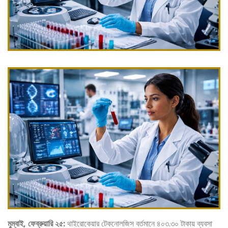
মুম্বাই, ফেব্রুয়ারি ২৫:
থাইরোকেয়ার টেকনোলজিস বর্তমানে ৪০৩.৩০ টাকায় ব্যবসা