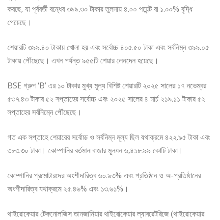
করছে, যা পূর্ববর্তী বন্ধের ৩৯৯.৩০ টাকার তুলনায় ৪.০০ পয়েন্ট বা ১.০০% বৃদ্ধি
পেয়েছে।
শেয়ারটি ৩৯৯.৪০ টাকায় খোলা হয় এবং সর্বোচ্চ ৪০৫.৫০ টাকা এবং সর্বনিম্ন ৩৯৯.০৫
টাকায় পৌঁছেছে। এখন পর্যন্ত ৯৫৫টি শেয়ার লেনদেন হয়েছে।
BSE গ্রুপ ‘B’ এর ১০ টাকার মুখ্য মূল্য বিশিষ্ট শেয়ারটি ২০২৫ সালের ১৭ নভেম্বর
৫৩৭.৪৩ টাকার ৫২ সপ্তাহের সর্বোচ্চ এবং ২০২৫ সালের ৪ মার্চ ২১৯.১১ টাকার ৫২
সপ্তাহের সর্বনিম্নে পৌঁছেছে।
গত এক সপ্তাহে শেয়ারের সর্বোচ্চ ও সর্বনিম্ন মূল্য ছিল যথাক্রমে ৪২২.৯৫ টাকা এবং
৩৮৩.৩০ টাকা। কোম্পানির বর্তমান বাজার মূলধন ৬,৪১৮.৯৯ কোটি টাকা।
কোম্পানির প্রমোটারদের অংশীদারিত্ব ৬০.৯৩% এবং প্রতিষ্ঠান ও অ-প্রতিষ্ঠানের
অংশীদারিত্ব যথাক্রমে ২৫.৪৬% এবং ১৩.৬১%।
থাইরোকেয়ার টেকনোলজিস তানজানিয়ার থাইরোকেয়ার ল্যাবরেটরিজে (থাইরোকেয়ার