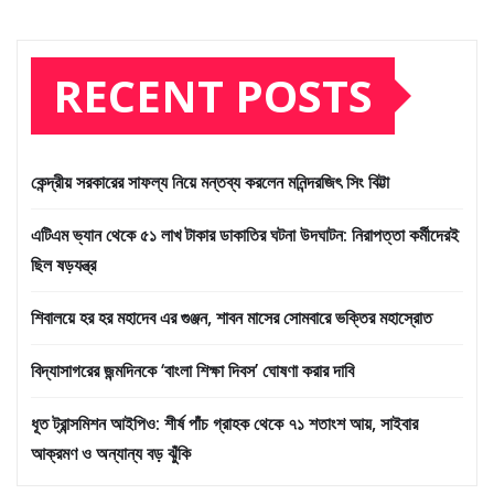
RECENT POSTS
কেন্দ্রীয় সরকারের সাফল্য নিয়ে মন্তব্য করলেন মনিন্দরজিৎ সিং বিট্টা
এটিএম ভ্যান থেকে ৫১ লাখ টাকার ডাকাতির ঘটনা উদঘাটন: নিরাপত্তা কর্মীদেরই
ছিল ষড়যন্ত্র
শিবালয়ে হর হর মহাদেব এর গুঞ্জন, শাবন মাসের সোমবারে ভক্তির মহাস্রোত
বিদ্যাসাগরের জন্মদিনকে ‘বাংলা শিক্ষা দিবস’ ঘোষণা করার দাবি
ধূত ট্রান্সমিশন আইপিও: শীর্ষ পাঁচ গ্রাহক থেকে ৭১ শতাংশ আয়, সাইবার
আক্রমণ ও অন্যান্য বড় ঝুঁকি