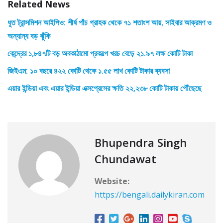
Related News
ধূত ট্রান্সমিশন আইপিও: শীর্ষ পাঁচ গ্রাহক থেকে ৭১ শতাংশ আয়, সাইবার আক্রমণ ও
অন্যান্য বড় ঝুঁকি
কেন্দ্রের ১,৮৪৭টি বড় অবকাঠামো প্রকল্পে খরচ বেড়ে ২১.৯৭ লক্ষ কোটি টাকা
জিইএম: ১০ বছরে ৪২২ কোটি থেকে ১.৫৫ লাখ কোটি টাকার ব্যবসা
এয়ার ইন্ডিয়া এবং এয়ার ইন্ডিয়া এক্সপ্রেসের ক্ষতি ২২,২৩৮ কোটি টাকায় পৌঁছেছে
Bhupendra Singh
Chundawat
Website:
https://bengali.dailykiran.com