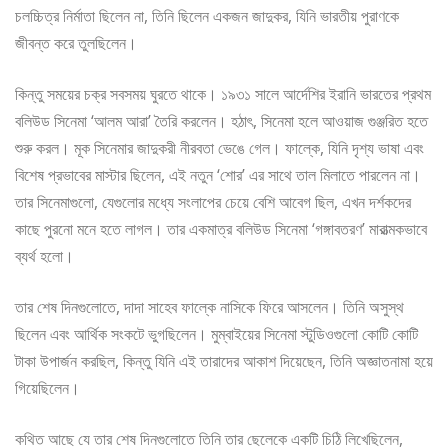
চলচ্চিত্র নির্মাতা ছিলেন না, তিনি ছিলেন একজন জাদুকর, যিনি ভারতীয় পুরাণকে
জীবন্ত করে তুলছিলেন।
কিন্তু সময়ের চক্র সবসময় ঘুরতে থাকে। ১৯৩১ সালে আর্দেশির ইরানি ভারতের প্রথম
বলিউড সিনেমা ‘আলম আরা’ তৈরি করলেন। হঠাৎ, সিনেমা হলে আওয়াজ গুঞ্জরিত হতে
শুরু করল। মূক সিনেমার জাদুকরী নীরবতা ভেঙে গেল। ফাল্কে, যিনি দৃশ্য ভাষা এবং
বিশেষ প্রভাবের মাস্টার ছিলেন, এই নতুন ‘শোর’ এর সাথে তাল মিলাতে পারলেন না।
তার সিনেমাগুলো, যেগুলোর মধ্যে সংলাপের চেয়ে বেশি আবেগ ছিল, এখন দর্শকদের
কাছে পুরনো মনে হতে লাগল। তার একমাত্র বলিউড সিনেমা ‘গঙ্গাবতরণ’ মারাত্মকভাবে
ব্যর্থ হলো।
তার শেষ দিনগুলোতে, দাদা সাহেব ফাল্কে নাসিকে ফিরে আসলেন। তিনি অসুস্থ
ছিলেন এবং আর্থিক সংকটে ভুগছিলেন। মুম্বাইয়ের সিনেমা স্টুডিওগুলো কোটি কোটি
টাকা উপার্জন করছিল, কিন্তু যিনি এই তারাদের আকাশ দিয়েছেন, তিনি অজ্ঞাতনামা হয়ে
গিয়েছিলেন।
কথিত আছে যে তার শেষ দিনগুলোতে তিনি তার ছেলেকে একটি চিঠি লিখেছিলেন,