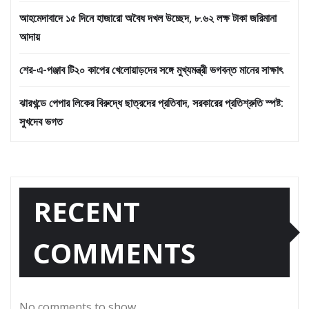
আহমেদাবাদে ১৫ দিনে হাজারো অবৈধ দখল উচ্ছেদ, ৮.৬২ লক্ষ টাকা জরিমানা
আদায়
শের-এ-পঞ্জাব টি২০ কাপের খেলোয়াড়দের সঙ্গে মুখ্যমন্ত্রী ভগবন্ত মানের সাক্ষাৎ
ঝারখন্ডে পেপার লিকের বিরুদ্ধে ছাত্রদের প্রতিবাদ, সরকারের প্রতিশ্রুতি স্পষ্ট:
সুখদেব ভগত
RECENT
COMMENTS
No comments to show.