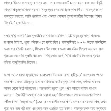
ফাল্কে ছিলেন হাল ছাড়ার পাত্র নয়। তার নজর একটি চা দোকানে কাজ করা রাঁধুনী,
আন্না সালুন্কের দিকে পড়ল। সালুন্কের চলাফেরা ছিল আকর্ষণীয়। ফাল্কে তাকে
প্রস্তুত করলেন, সাড়ি পরালেন এবং এভাবে একজন পুরুষ ভারতীয় সিনেমার প্রথম
‘হিরোইন’ হয়ে উঠলেন।
দাদার বাড়ি একটি ‘ফিল্ম ফ্যাক্টরি’তে পরিণত হয়েছিল। এটি শুধুমাত্র দাদা সাহেবের
সংগ্রাম ছিল না, পুরো পরিবার এতে যুক্ত ছিল। সরস্বতীবাই ৬০-৭০ জনের ইউনিটের
জন্য খাবার তৈরি করতেন, সিনেমার রিল ধোয়ার জন্য রাসায়নিক মিশ্রণ করতেন, এবং
প্রচণ্ড রোদে রিফ্লেক্টর ধরতেন। সত্যিকার অর্থে, তিনি ভারতীয় সিনেমার প্রথম
মহিলা প্রযুক্তিবিদ ছিলেন।
৩ মে ১৯১৩ সালে মুম্বাইয়ের করোনেশন সিনেমায় ‘রাজা হারিশ্চন্দ্র’ এর প্রথম শোতে
যখন পর্দায় রাজা হারিশ্চন্দ্র ও তার পরিবারের কষ্টের দৃশ্য দেখা গেল, দর্শকরা তাদের
আসন থেকে উঠে দাঁড়ালেন। অনেকেই জুতো খুলে পর্দার সামনে সাষ্টাঙ্গ প্রণাম
করলেন। ‘মোহিনী ভস্মাসুর’ এবং ‘লঙ্কা দহন’ সিনেমাগুলো তাকে সফলতার শিখরে
পৌঁছে দিল। ‘লঙ্কা দহন’ (১৯১৭) চলাকালীন যখন পর্দায় ভগবান রাম দেখা গেল, তখন
পুরো হল ‘জয় শ্রী রাম’ এর স্লোগানে গুঞ্জরিত হয়ে উঠল। ফাল্কে তখন আর শুধুমাত্র