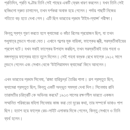
প্রতিদিন, প্রতি ঘণ্টায় তিনি সেই গাছের একটি ফ্রেম ধারণ করলেন। যখন তিনি সেই
ছবিগুলো দ্রুত চালালেন, তখন দর্শকরা অবাক হয়ে গেলেন। পর্দায় গাছটি নিজের
গতিতে বড় হতে দেখা গেল। এটি ছিল ভারতের প্রথম ‘টাইম-ল্যাপ্স’ পরীক্ষা।
কিন্তু স্বপ্ন পূরণ করতে হলে ক্যামেরা ও কাঁচা রিলের প্রয়োজন ছিল, যা তখন
শুধুমাত্র লন্ডনে পাওয়া যেত। এখানে গল্পের মূক নায়িকা, ফাল্কের স্ত্রী, সরস্বতীবাইয়ের
প্রবেশ ঘটে। যখন সবাই ফাল্কের উপহাস করছিল, তখন সরস্বতীবাই তার গহনা ও
মঙ্গলসূত্র ফাল্কের হাতে তুলে দিলেন। সেই গহনা বন্ধক রেখে ফাল্কে ১৯১২ সালে
লন্ডনে গেলেন এবং সেখান থেকে ‘উইলিয়ামসন ক্যামেরা’ কিনে আনলেন।
এখন ভারতের প্রথম সিনেমা, ‘রাজা হারিশ্চন্দ্র’ তৈরির পালা। গল্প প্রস্তুত ছিল,
ক্যামেরা প্রস্তুত ছিল, কিন্তু একটি অদ্ভুত সমস্যা দেখা দিল। সিনেমায় রানি
তারামতীর চরিত্রটি কে অভিনয় করবে? ১৯১৩ সালের রক্ষণশীল ভারতে একজন
সম্মানিত পরিবারের মহিলা সিনেমায় কাজ করা তো দূরের কথা, তার সম্পর্কে ভাবাও পাপ
ছিল। হতাশ হয়ে ফাল্কে রেড-লাইট এলাকার দিকে গেলেন, কিন্তু সেখানে ও তিনি
ব্যর্থ হলেন।