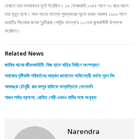
যেখানে তার অসহায়ত্ব ফুটে উঠেছিল। ১৬ ফেব্রুয়ারি ১৯৪৪ সালে ৭৩ বছর বয়সে
তার মৃত্যু হলো। দাদা সাহেব ফাল্কে পুরস্কারের সূচনা ভারত সরকার ১৯৬৯ সালে
ভারতীয় সিনেমার জনক ‘ধুন্ডীরাজ গোবিন্দ ফাল্কে’র ১০০তম জন্মবার্ষিকী উপলক্ষে
করেছিল।
Related News
জাকির খানের জীবনকাহিনী: নিজ হাতে বাড়ির নির্মাণে অংশগ্রহণ
সমাজের দৃষ্টিভঙ্গি পরিবর্তনের আহ্বান জানালেন অভিনেত্রী অর্চনা পূরণ সিং
আকাঙ্খা চৌধুরী: রাম কাপুর কাউকে অস্বস্তিতে ফেলেননি
শাগুন শর্মার প্রশংসা, রোহিত শেট্টি এখনও মাটির সঙ্গে সংযুক্ত
Narendra