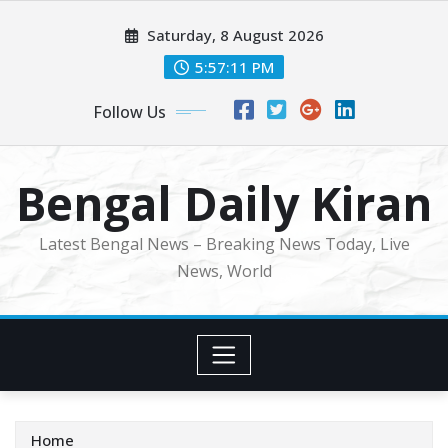
Skip
Saturday, 8 August 2026
to
content
5:57:13 PM
Follow Us
Bengal Daily Kiran
Latest Bengal News – Breaking News Today, Live
News, World
Home