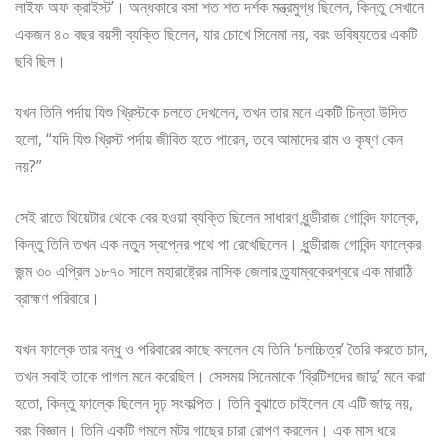
লাইফ অফ ক্রাইস্ট’। অন্ধকারে বসা শত শত দর্শক মন্ত্রমুগ্ধ ছিলেন, কিন্তু সেখানে
একজন ৪০ বছর বয়সী ব্যক্তি ছিলেন, যার চোখে সিনেমা নয়, বরং ভবিষ্যতের একটি
ছবি ছিল।
যখন তিনি পর্দায় যিশু খ্রিস্টকে চলতে দেখলেন, তখন তার মনে একটি চিন্তা উদিত
হলো, “যদি যিশু খ্রিস্ট পর্দায় জীবিত হতে পারেন, তবে আমাদের রাম ও কৃষ্ণ কেন
নয়?”
সেই রাতে থিয়েটার থেকে বের হওয়া ব্যক্তি ছিলেন সাধারণ ধুন্ডীরাজ গোবিন্দ ফাল্কে,
কিন্তু তিনি তখন এক নতুন স্বপ্নের পথে পা রেখেছিলেন। ধুন্ডীরাজ গোবিন্দ ফাল্কের
জন্ম ৩০ এপ্রিল ১৮৭০ সালে মহারাষ্ট্রের নাসিক জেলার ত্র্যাম্বকেরশ্বরে এক মারাঠি
ব্রাহ্মণ পরিবারে।
যখন ফাল্কে তার বন্ধু ও পরিবারের কাছে বললেন যে তিনি ‘চলচ্চিত্র’ তৈরি করতে চান,
তখন সবাই তাকে পাগল মনে করেছিল। সেসময় সিনেমাকে ‘ব্রিটিশদের জাদু’ মনে করা
হতো, কিন্তু ফাল্কে ছিলেন দৃঢ় সংকল্পিত। তিনি বুঝাতে চাইলেন যে এটি জাদু নয়,
বরং বিজ্ঞান। তিনি একটি গমলে মটর গাছের চারা রোপণ করলেন। এক মাস ধরে