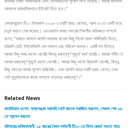
কার্যকরী ত্রুটি আমাদেরকে এমন খেলোয়াড়দের সুযোগ দিতে দিয়েছে। আমরা জানতাম
আমাদের ধারাবাহিকভাবে উইকেট নিতে হবে।”
নেদারল্যান্ডস টি২০ বিশ্বকাপ ২০২৬-এ চারটি ম্যাচ খেলেছে, গ্রুপ এ-তে একটি জয়ে
চতুর্থ স্থানে শেষ করেছে। এডওয়ার্ডস ভারত সফরের শিক্ষণীয় অভিজ্ঞতা সম্পর্কে
বলেন, “ভারতে আসলে আপনি সবসময় অনেক কিছু শিখেন কারণ পরিস্থিতি ভিন্ন,
মাঠগুলি ছোট, উইকেটগুলি বেশ সমতল এবং পরিবেশ অনন্য। একটি দল হিসেবে,
আমরা কিছু সময় ভালো খেলেছি কিন্তু গুরুত্বপূর্ণ মুহূর্তে ব্যর্থ হয়েছি। আমরা গর্বিত যে
আমরা গুরুত্বপূর্ণ মুহূর্তে ভালো খেলেছি। আমরা কিছু ভালো ক্রিকেট খেলেছি, কিন্তু
কিছু ক্ষেত্রে আমরা সুযোগ হারিয়েছি। যখন আপনি মাত্র চারটি ম্যাচ খেলেন, তখন
সেই মুহূর্তগুলোকে কাজে লাগানো অত্যন্ত গুরুত্বপূর্ণ।”
Related News
কানাডিয়ান ওপেন: সাবালেঙ্কা সরাসরি সেটে ঝাংকে পরাজিত করলেন, পেগুলা শেষ ১৬-
তে প্রবেশ করলেন
বাটলারের ভবিষ্যদ্বাণী: ১৫ বছরের বৈভব সূর্যবংশী টি২০-তে বিশ্ব রেকর্ড গড়তে পারে