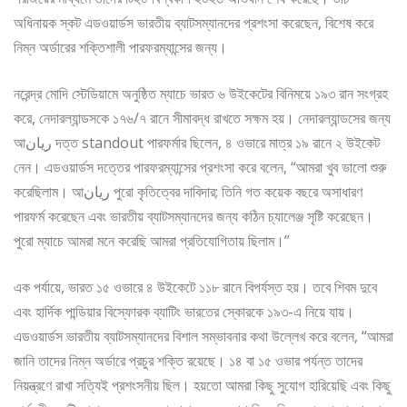
অধিনায়ক স্কট এডওয়ার্ডস ভারতীয় ব্যাটসম্যানদের প্রশংসা করেছেন, বিশেষ করে
নিম্ন অর্ডারের শক্তিশালী পারফরম্যান্সের জন্য।
নরেন্দ্র মোদি স্টেডিয়ামে অনুষ্ঠিত ম্যাচে ভারত ৬ উইকেটের বিনিময়ে ১৯৩ রান সংগ্রহ
করে, নেদারল্যান্ডসকে ১৭৬/৭ রানে সীমাবদ্ধ রাখতে সক্ষম হয়। নেদারল্যান্ডসের জন্য
আريان দত্ত standout পারফর্মার ছিলেন, ৪ ওভারে মাত্র ১৯ রানে ২ উইকেট
নেন। এডওয়ার্ডস দত্তের পারফরম্যান্সের প্রশংসা করে বলেন, “আমরা খুব ভালো শুরু
করেছিলাম। আريان পুরো কৃতিত্বের দাবিদার; তিনি গত কয়েক বছরে অসাধারণ
পারফর্ম করেছেন এবং ভারতীয় ব্যাটসম্যানদের জন্য কঠিন চ্যালেঞ্জ সৃষ্টি করেছেন।
পুরো ম্যাচে আমরা মনে করেছি আমরা প্রতিযোগিতায় ছিলাম।”
এক পর্যায়ে, ভারত ১৫ ওভারে ৪ উইকেটে ১১৮ রানে বিপর্যস্ত হয়। তবে শিবম দুবে
এবং হার্দিক পান্ডিয়ার বিস্ফোরক ব্যাটিং ভারতের স্কোরকে ১৯৩-এ নিয়ে যায়।
এডওয়ার্ডস ভারতীয় ব্যাটসম্যানদের বিশাল সম্ভাবনার কথা উল্লেখ করে বলেন, “আমরা
জানি তাদের নিম্ন অর্ডারে প্রচুর শক্তি রয়েছে। ১৪ বা ১৫ ওভার পর্যন্ত তাদের
নিয়ন্ত্রণে রাখা সত্যিই প্রশংসনীয় ছিল। হয়তো আমরা কিছু সুযোগ হারিয়েছি এবং কিছু