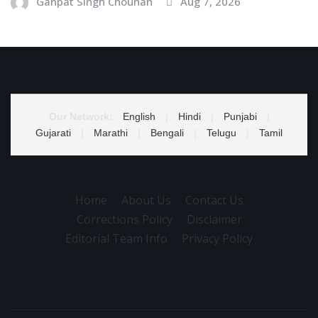
Ganpat Singh Chouhan
Aug 7, 2026
Our Network:
English
|
Hindi
|
Punjabi
|
Gujarati
|
Marathi
|
Bengali
|
Telugu
|
Tamil
Home
About Us
Contact Us
Corrections Policy
Disclaimer
Editorial Team Info
Privacy Policy