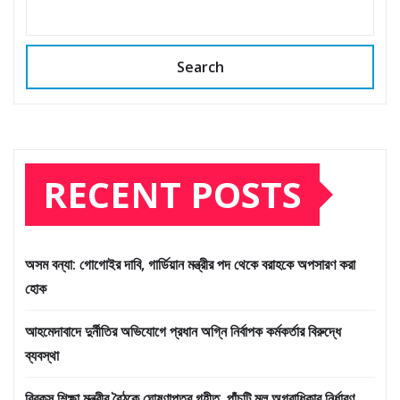
Search
RECENT POSTS
অসম বন্যা: গোগোইর দাবি, গার্ডিয়ান মন্ত্রীর পদ থেকে বরাহকে অপসারণ করা
হোক
আহমেদাবাদে দুর্নীতির অভিযোগে প্রধান অগ্নি নির্বাপক কর্মকর্তার বিরুদ্ধে
ব্যবস্থা
ব্রিকস শিক্ষা মন্ত্রীর বৈঠকে ঘোষণাপত্র গৃহীত, পাঁচটি মূল অগ্রাধিকার নির্ধারণ