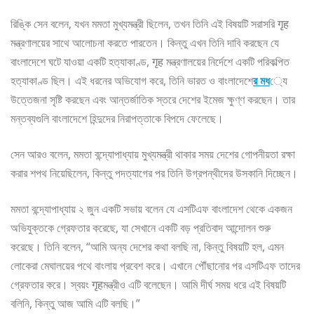
রিঙ্কি সেন বলেন, যখন মমতা মুখ্যমন্ত্রী ছিলেন, তখন তিনি এই বিষয়টি সরাসরি गृह
মন্ত্রণালয়ের সাথে আলোচনা করতে পারতেন। কিন্তু এখন তিনি দাবি করছেন যে
বাংলাদেশে ঘটে যাওয়া একটি হত্যাকাণ্ড, गृह মন্ত্রণালয়ের নির্দেশে একটি পরিকল্পিত
হত্যাকাণ্ড ছিল। এই ধরনের অভিযোগ করে, তিনি ভারত ও বাংলাদেশে
র মধ
্যে
উত্তেজনা সৃষ্টি করছেন এবং আন্তর্জাতিক স্তরে দেশের ইমেজ ক্ষুণ্ণ করছেন। তার
মন্তব্যগুলি বাংলাদেশে হিন্দুদের নিরাপত্তাকে বিপদে ফেলেছে।
সেন আরও বলেন, মমতা বন্দ্যোপাধ্যায় মুখ্যমন্ত্রী থাকার সময় দেশের গোপনীয়তা রক্ষা
করার শপথ নিয়েছিলেন, কিন্তু পদত্যাগের পর তিনি উগ্রপন্থীদের উসকানি দিচ্ছেন।
মমতা বন্দ্যোপাধ্যায় ২ জুন একটি সভায় বলেন যে এসটিএফ বাংলাদেশ থেকে একজন
অভিযুক্তকে গ্রেফতার করেছে, যা সেখানে একটি বড় প্রতিবাদ আন্দোলন শুরু
করেছে। তিনি বলেন, “আমি অন্য দেশের কথা বলছি না, কিন্তু বিষয়টি হল, এমন
লোকেরা মেঘালয়ের পথে বাংলায় প্রবেশ করে। এখানে পৌঁছানোর পর এসটিএফ তাদের
গ্রেফতার করে। স্বয়ং गृहমন্ত্রীও এটি বলেছেন। আমি দীর্ঘ সময় ধরে এই বিষয়টি
বলিনি, কিন্তু আজ আমি এটি বলছি।”