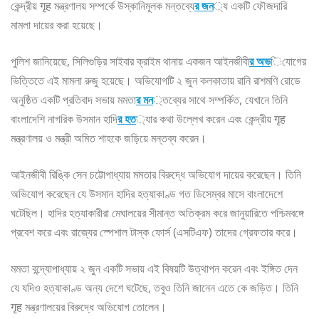
কেন্দ্রীয় गृह মন্ত্রণালয় সম্পর্কে উস্কানিমূলক মন্তব্যে
র জন
্য একটি ফৌজদারি
মামলা দায়ের করা হয়েছে।
পুলিশ জানিয়েছে, সিলিগুড়ির সাইবার ক্রাইম থানায় একজন আইনজীবী
র অভ
িযোগের
ভিত্তিতে এই মামলা রুজু হয়েছে। অভিযোগটি ২ জুন কলকাতায় রানি রাশমণি রোডে
অনুষ্ঠিত একটি প্রতিবাদ সভায় মমতা
র মন
্তব্যের সাথে সম্পর্কিত, যেখানে তিনি
বাংলাদেশি নাগরিক উসমান হাদি
র হত
্যার কথা উল্লেখ করেন এবং কেন্দ্রীয় गृह
মন্ত্রণালয় ও মন্ত্রী অমিত শাহকে জড়িয়ে মন্তব্য করেন।
আইনজীবী রিঙ্কি সেন চট্টোপাধ্যায় মমতার বিরুদ্ধে অভিযোগ দায়ের করেছেন। তিনি
অভিযোগ করেছেন যে উসমান হাদির হত্যাকাণ্ড গত ডিসেম্বর মাসে বাংলাদেশে
ঘটেছিল। হাদির হত্যাকারীরা মেঘালয়ের সীমান্ত অতিক্রম করে জানুয়ারিতে পশ্চিমবঙ্গে
প্রবেশ করে এবং রাজ্যের স্পেশাল টাস্ক ফোর্স (এসটিএফ) তাদের গ্রেফতার করে।
মমতা বন্দ্যোপাধ্যায় ২ জুন একটি সভায় এই বিষয়টি উত্থাপন করেন এবং ইঙ্গিত দেন
যে যদিও হত্যাকাণ্ড অন্য দেশে ঘটেছে, তবুও তিনি জানেন এতে কে জড়িত। তিনি
गृह মন্ত্রণালয়ের বিরুদ্ধে অভিযোগ তোলেন।