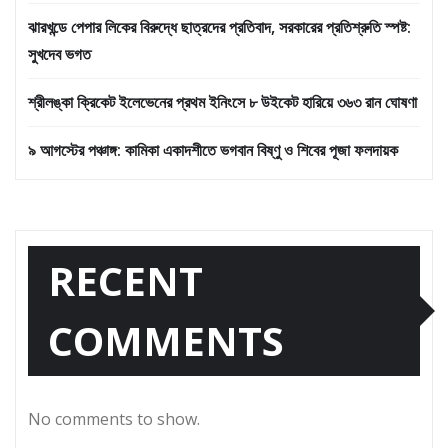
ঝারখন্ডে পেপার লিকের বিরুদ্ধে ছাত্রদের প্রতিবাদ, সরকারের প্রতিশ্রুতি স্পষ্ট:
সুখদেব ভগত
শ্রীলঙ্কা ক্রিকেট ইলেভেনের প্রথম ইনিংসে ৮ উইকেট হারিয়ে ৩৬৩ রান ঘোষণা
৯ আগস্টের পঞ্চাঙ্গ: কামিকা একাদশীতে ভগবান বিষ্ণু ও শিবের পূজা ফলদায়ক
RECENT
COMMENTS
No comments to show.