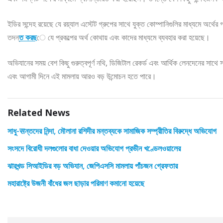
ইডির সন্দেহ রয়েছে যে রয়্যাল এস্টেট গ্রুপের সাথে যুক্ত কোম্পানিগুলির মাধ্যমে অর্
তদন্
ত করছ
ে যে প্রকল্পের অর্থ কোথায় এবং কাদের মাধ্যমে ব্যবহার করা হয়েছে।
অভিযানের সময় বেশ কিছু গুরুত্বপূর্ণ নথি, ডিজিটাল রেকর্ড এবং আর্থিক লেনদেনের সাথে
এবং আগামী দিনে এই মামলায় আরও বড় উন্মোচন হতে পারে।
Related News
সাধু-सন্তদের নিন্দা, মৌলানা রশিদীর মন্তব্যকে সামাজিক সম্প্রীতির বিরুদ্ধে অভিযোগ
সংসদে বিরোধী দলগুলোর বাধা দেওয়ার অভিযোগ প্রভীন খণ্ডেলওয়ালের
ঝারখন্ড সিআইডির বড় অভিযান, জেপিএসসি মামলায় পাঁচজন গ্রেফতার
মহারাষ্ট্রে উজনী বাঁধের জল ছাড়ার পরিমাণ কমানো হয়েছে