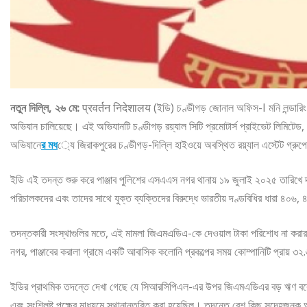
নতুন দিল্লি, ২৬ মে:
प्रवर्तन निदेशालय (ইডি) চণ্ডীগড় জোনাল অফিস-I মনি লন্ডারি
অভিযান চালিয়েছে। এই অভিযানটি চণ্ডীগড় রয়্যাল সিটি প্রমোটার্স প্রাইভেট লিমিটেড, র
অভিযানে
র মধ
্যে জিরাকপুরের চণ্ডীগড়-দিল্লি হাইওয়ে অবস্থিত রয়্যাল এস্টেট গ্রু
ইডি এই তদন্ত শুরু করে পাঞ্জাব পুলিশের এসএএস নগর থানায় ১৯ জুলাই ২০২৫ তারিখে দ
পরিচালকদের এবং তাদের সাথে যুক্ত ব্যক্তিদের বিরুদ্ধে ভারতীয় দণ্ডবিধির ধারা ৪০৬, 
তদন্তকারী সংস্থাগুলির মতে, এই মামলা জিএমএডিএ-কে দেওয়াল টাকা পরিশোধ না করার
নগর, পাঞ্জাবের করালা গ্রামে একটি আবাসিক কলোনি প্রকল্পের সময় কোম্পানিটি প্রায় ৩২
ইডির প্রাথমিক তদন্তে দেখা গেছে যে সিআরসিপিএল-এর উপর জিএমএডিএর বড় ঋণ বকেয়া
এবং সংশ্লিষ্ট পক্ষের মাধ্যমে স্থানান্তরিত করা হয়েছিল। তদন্তে বেশ কিছু সন্দেহজ