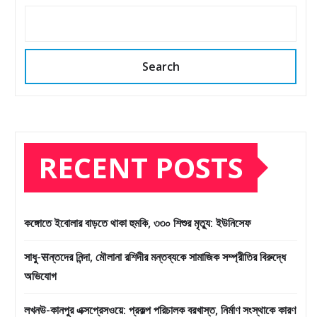
Search
RECENT POSTS
কঙ্গোতে ইবোলার বাড়তে থাকা হুমকি, ৩৩০ শিশুর মৃত্যু: ইউনিসেফ
সাধু-सন্তদের নিন্দা, মৌলানা রশিদীর মন্তব্যকে সামাজিক সম্প্রীতির বিরুদ্ধে
অভিযোগ
লখনউ-কানপুর এক্সপ্রেসওয়ে: প্রকল্প পরিচালক বরখাস্ত, নির্মাণ সংস্থাকে কারণ