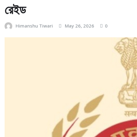
রেইড
Himanshu Tiwari
May 26, 2026
0