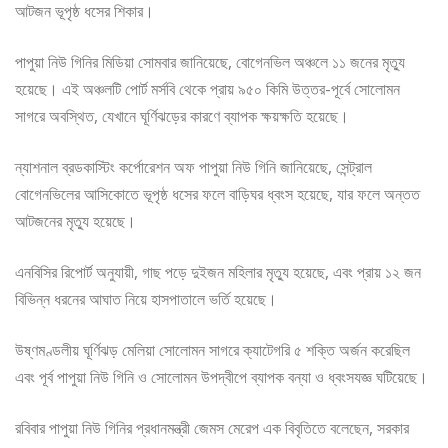
আটজন ভূপৃষ্ঠ ধসের শিকার।
পাপুয়া নিউ গিনির মিডিয়া সোমবার জানিয়েছে, বোগেনভিল অঞ্চলে ১১ জনের মৃত্যু
হয়েছে। এই অঞ্চলটি পোর্ট মর্সবি থেকে প্রায় ৯৫০ কিমি উত্তর-পূর্বে সোলোমন
সাগরে অবস্থিত, যেখানে ঘূর্ণিঝড়ের কারণে ব্যাপক ক্ষয়ক্ষতি হয়েছে।
ন্যাশনাল ব্রডকাস্টিং কর্পোরেশন অফ পাপুয়া নিউ গিনি জানিয়েছে, সেন্ট্রাল
বোগেনভিলের আসিকোতে ভূপৃষ্ঠ ধসের ফলে বাড়িঘর ধ্বংস হয়েছে, যার ফলে অন্তত
আটজনের মৃত্যু হয়েছে।
এনবিসির রিপোর্ট অনুযায়ী, গাছ পড়ে দুইজন মহিলার মৃত্যু হয়েছে, এবং প্রায় ১২ জন
বিভিন্ন ধরনের আঘাত নিয়ে হাসপাতালে ভর্তি হয়েছে।
উষ্ণমণ্ডলীয় ঘূর্ণিঝড় মেলিয়া সোলোমন সাগরে ক্যাটেগরি ৫ শক্তি অর্জন করেছিল
এবং পূর্ব পাপুয়া নিউ গিনি ও সোলোমন উপদ্বীপে ব্যাপক বন্যা ও ধ্বংসযজ্ঞ ঘটিয়েছে।
রবিবার পাপুয়া নিউ গিনির প্রধানমন্ত্রী জেমস মেরেপ এক বিবৃতিতে বলেছেন, সরকার