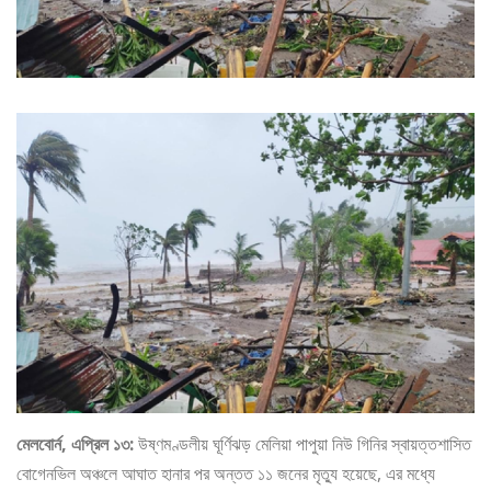
মেলবোর্ন, এপ্রিল ১৩:
উষ্ণমণ্ডলীয় ঘূর্ণিঝড় মেলিয়া পাপুয়া নিউ গিনির স্বায়ত্তশাসিত
বোগেনভিল অঞ্চলে আঘাত হানার পর অন্তত ১১ জনের মৃত্যু হয়েছে, এর মধ্যে