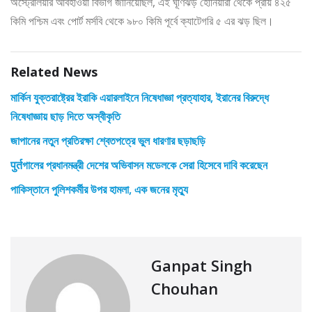
অস্ট্রেলিয়ার আবহাওয়া বিভাগ জানিয়েছিল, এই ঘূর্ণিঝড় হোনিয়ারা থেকে প্রায় ৪২৫
কিমি পশ্চিম এবং পোর্ট মর্সবি থেকে ৯৮০ কিমি পূর্বে ক্যাটেগরি ৫ এর ঝড় ছিল।
Related News
মার্কিন যুক্তরাষ্ট্রের ইরাকি এয়ারলাইনে নিষেধাজ্ঞা প্রত্যাহার, ইরানের বিরুদ্ধে
নিষেধাজ্ঞায় ছাড় দিতে অস্বীকৃতি
জাপানের নতুন প্রতিরক্ষা শ্বেতপত্রে ভুল ধারণার ছড়াছড়ি
पुर्तগালের প্রধানমন্ত্রী দেশের অভিবাসন মডেলকে সেরা হিসেবে দাবি করেছেন
পাকিস্তানে পুলিশকর্মীর উপর হামলা, এক জনের মৃত্যু
Ganpat Singh
Chouhan