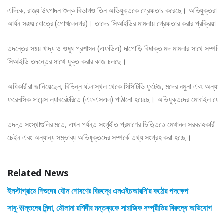
এদিকে, রাজ্য উৎপাদন শুল্ক বিভাগও তিন অভিযুক্তকে গ্রেফতার করেছে। অভিযুক্তরা হ
আর্যন সঞ্জয় ধোত্রে (গোখলেনগর)। তাদের সিআইডির মামলায় গ্রেফতার করার প্রক্রিয়
তদন্তের সময় খাদ্য ও ওষুধ প্রশাসন (এফডিএ) দাপোড়ি বিষাক্ত মদ মামলার সাথে সম্পর্
সিআইডি তদন্তের সাথে যুক্ত করার কাজ চলছে।
অধিকারীরা জানিয়েছেন, বিভিন্ন ঘটনাস্থল থেকে সিসিটিভি ফুটেজ, মদের নমুনা এবং অন্যান্য
ফরেনসিক সায়েন্স ল্যাবরেটরিতে (এফএসএল) পাঠানো হয়েছে। অভিযুক্তদের মোবাইল ফ
তদন্ত সংস্থাগুলির মতে, এখন পর্যন্ত সংগৃহীত প্রমাণের ভিত্তিতে মেথানল সরবরাহকারী 
চেইন এবং অন্যান্য সম্ভাব্য অভিযুক্তদের সম্পর্কে তথ্য সংগ্রহ করা হচ্ছে।
Related News
ইনস্টাগ্রামে শিশুদের যৌন শোষণের বিরুদ্ধে এনএইচআরসি’র কঠোর পদক্ষেপ
সাধু-सন্তদের নিন্দা, মৌলানা রশিদীর মন্তব্যকে সামাজিক সম্প্রীতির বিরুদ্ধে অভিযোগ