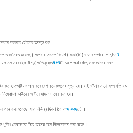
র তদন্ত ত্বরান্বিত হয়েছে। অপরাধ তদন্ত বিভাগ (সিআইডি) ঘটনার গভীরে পৌঁছানো
র
 মেথানল সরবরাহকারী দুই অভিযুক্তে
র পর
িচয় পাওয়া গেছে এবং তাদের সঙ্গে
ষাক্ত হাতভট্টি মদ পান করে বেশ কয়েকজনের মৃত্যু হয়। এই ঘটনার সাথে সম্পর্কিত ২৯
র মদ নিষেধাজ্ঞা আইনের অধীনে মামলা দায়ের করা হয়।
গঠন করা হয়েছে, যারা বিভিন্ন দিক নিয়ে কা
জ করছ
ে।
পুলিশ হেফাজতে নিয়ে তাদের সঙ্গে জিজ্ঞাসাবাদ করা হচ্ছে।