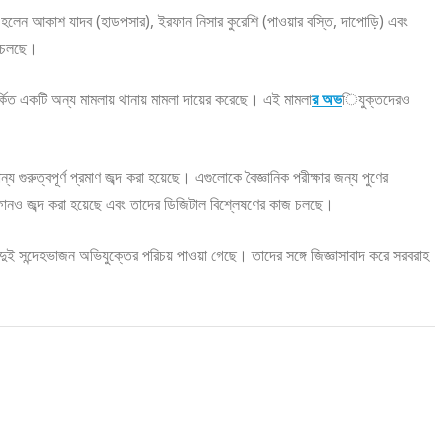
লেন আকাশ যাদব (হাডপসার), ইরফান নিসার কুরেশি (পাওয়ার বস্তি, দাপোড়ি) এবং
া চলছে।
কিত একটি অন্য মামলায় থানায় মামলা দায়ের করেছে। এই মামলা
র অভ
িযুক্তদেরও
 গুরুত্বপূর্ণ প্রমাণ জব্দ করা হয়েছে। এগুলোকে বৈজ্ঞানিক পরীক্ষার জন্য পুণের
োনও জব্দ করা হয়েছে এবং তাদের ডিজিটাল বিশ্লেষণের কাজ চলছে।
দুই সন্দেহভাজন অভিযুক্তের পরিচয় পাওয়া গেছে। তাদের সঙ্গে জিজ্ঞাসাবাদ করে সরবরাহ