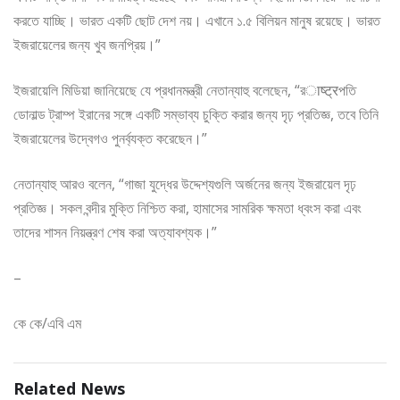
করতে যাচ্ছি। ভারত একটি ছোট দেশ নয়। এখানে ১.৫ বিলিয়ন মানুষ রয়েছে। ভারত
ইজরায়েলের জন্য খুব জনপ্রিয়।”
ইজরায়েলি মিডিয়া জানিয়েছে যে প্রধানমন্ত্রী নেতান্যাহু বলেছেন, “রाष्ट्रপতি
ডোনাল্ড ট্রাম্প ইরানের সঙ্গে একটি সম্ভাব্য চুক্তি করার জন্য দৃঢ় প্রতিজ্ঞ, তবে তিনি
ইজরায়েলের উদ্বেগও পুনর্ব্যক্ত করেছেন।”
নেতান্যাহু আরও বলেন, “গাজা যুদ্ধের উদ্দেশ্যগুলি অর্জনের জন্য ইজরায়েল দৃঢ়
প্রতিজ্ঞ। সকল বন্দীর মুক্তি নিশ্চিত করা, হামাসের সামরিক ক্ষমতা ধ্বংস করা এবং
তাদের শাসন নিয়ন্ত্রণ শেষ করা অত্যাবশ্যক।”
–
কে কে/এবি এম
Related News