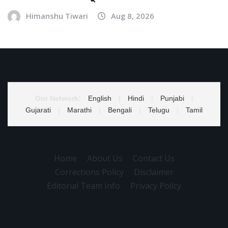
Himanshu Tiwari
Aug 8, 2026
Our Network:
English
|
Hindi
|
Punjabi
|
Gujarati
|
Marathi
|
Bengali
|
Telugu
|
Tamil
Home
About Us
Contact Us
Corrections Policy
Disclaimer
Editorial Team Info
Privacy Policy