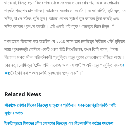
থাকে না, কিন্তু বড় শক্তির পক্ষ থেকে সবসময় তাদের বোঝাপড়া এবং আলোচনার
পদ্ধতি গ্রহণের চাপ থাকে। আমাদের সরকার তা করেনি। আমরা বলিনি, তুমি ভুল, সে
সঠিক, বা সে সঠিক, তুমি ভুল। আমরা দেশের স্বার্থে ভুল কাজের নিন্দা করেছি এবং
সঠিক কাজের প্রশংসা করেছি। এটি একটি পরিপক্ক গণতন্ত্রের বিরল চিহ্ন।”
যখন তাকে জিজ্ঞাসা করা হয়েছিল যে ২০১৪ সালে তার চলচ্চিত্র ‘ক্রীচার ৩ডি’ মুক্তির
সময় প্রধানমন্ত্রী মোদিকে একটি খোলা চিঠি লিখেছিলেন, তখন তিনি বলেন, “আজ
বিনোদন জগত জীবন পরিবর্তনকারী প্রযুক্তির নতুন যুগের দোরগোড়ায় দাঁড়িয়ে আছে।
তার নতুন চলচ্চিত্র ‘হন্টেড ৩ডি: একোজ অফ দ্য পাস্ট’ও এই নতুন প্রযুক্তি ব্যবহা
র
কর
ে তৈরি করা প্রথম চলচ্চিত্রগুলোর মধ্যে একটি।”
Related News
ঝারখন্ডে পেপার লিকের বিরুদ্ধে ছাত্রদের প্রতিবাদ, সরকারের প্রতিশ্রুতি স্পষ্ট:
সুখদেব ভগত
ইনস্টাগ্রামে শিশুদের যৌন শোষণের বিরুদ্ধে এনএইচআরসি’র কঠোর পদক্ষেপ