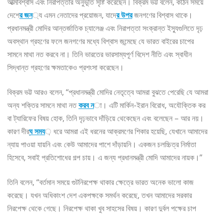
আত্মবিশ্বাস এবং নিরাপত্তার অনুভূতি সৃষ্টি করেছেন। বিক্রম ভট্ট বলেন, কঠিন সময়ে
দেশে
র জন
্য এমন নেতাদের প্রয়োজন, যাদে
র উপর
জনগণের বিশ্বাস থাকে।
প্রধানমন্ত্রী মোদির আন্তর্জাতিক চ্যালেঞ্জ এবং নিরাপত্তা সংক্রান্ত ইস্যুগুলিতে দৃঢ়
অবস্থান গ্রহণের ফলে জনগণের মধ্যে বিশ্বাস জন্মেছে যে ভারত বাইরের চাপের
সামনে মাথা নত করবে না। তিনি ভারতের ভারসাম্যপূর্ণ বিদেশ নীতি এবং স্বাধীন
সিদ্ধান্ত গ্রহণের ক্ষমতাকেও প্রশংসা করেছেন।
বিক্রম ভট্ট আরও বলেন, “প্রধানমন্ত্রী মোদির নেতৃত্বে আমরা বুঝতে পেরেছি যে আমরা
অন্য শক্তির সামনে মাথা নত
করব ন
া। এটি মার্কিন-ইরান বিরোধ, অযৌক্তিক কর
বা ট্যারিফের বিষয় হোক, তিনি দৃঢ়ভাবে দাঁড়িয়ে থেকেছেন এবং বলেছেন – আর নয়।
কারণ দীর্
ঘ সময
় ধরে আমরা এই ধরনের আক্রমণের শিকার হয়েছি, যেখানে আমাদের
ন্যায় পাওয়া যায়নি এবং কেউ আমাদের পাশে দাঁড়ায়নি। একজন চলচ্চিত্র নির্মাতা
হিসেবে, সবাই প্রতিশোধের গল্প চায়। এ জন্য প্রধানমন্ত্রী মোদি আমাদের নায়ক।”
তিনি বলেন, “বর্তমান সময়ে গুটনিরপেক্ষ থাকার ক্ষেত্রে ভারত অনেক ভালো কাজ
করেছে। যখন অধিকাংশ দেশ একপক্ষকে সমর্থন করেছে, তখন আমাদের সরকার
নিরপেক্ষ থেকে গেছে। নিরপেক্ষ থাকা খুব সাহসের বিষয়। কারণ দুর্বল পক্ষের চাপ