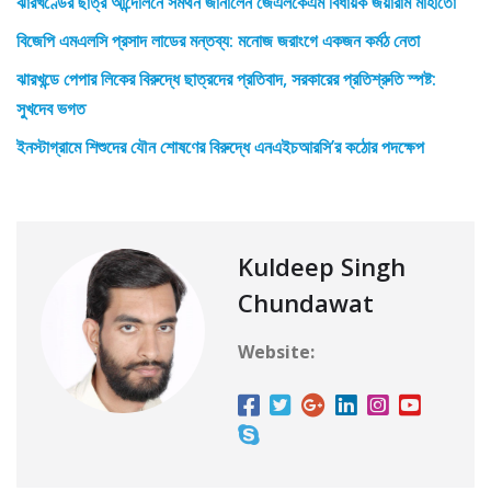
ঝারখণ্ডের ছাত্র আন্দোলনে সমর্থন জানালেন জেএলকেএম বিধায়ক জয়ারাম মাহাতো
বিজেপি এমএলসি প্রসাদ লাডের মন্তব্য: মনোজ জরাংগে একজন কর্মঠ নেতা
ঝারখন্ডে পেপার লিকের বিরুদ্ধে ছাত্রদের প্রতিবাদ, সরকারের প্রতিশ্রুতি স্পষ্ট:
সুখদেব ভগত
ইনস্টাগ্রামে শিশুদের যৌন শোষণের বিরুদ্ধে এনএইচআরসি’র কঠোর পদক্ষেপ
Kuldeep Singh
Chundawat
Website: