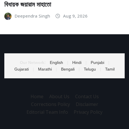
বিধায়ক জয়ারাম মাহাতো
Deependra Singh
Aug 9, 2026
Our Network:
English
|
Hindi
|
Punjabi
|
Gujarati
|
Marathi
|
Bengali
|
Telugu
|
Tamil
Home
About Us
Contact Us
Corrections Policy
Disclaimer
Editorial Team Info
Privacy Policy