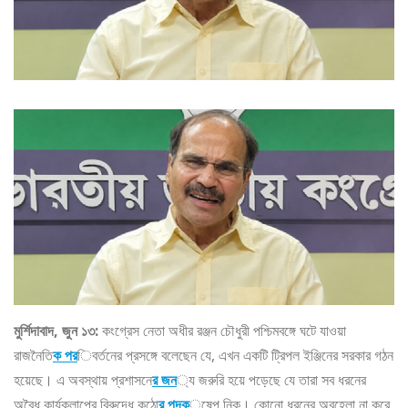
মুর্শিদাবাদ, জুন ১৩:
কংগ্রেস নেতা অধীর রঞ্জন চৌধুরী পশ্চিমবঙ্গে ঘটে যাওয়া
রাজনৈতি
ক পর
িবর্তনের প্রসঙ্গে বলেছেন যে, এখন একটি ট্রিপল ইঞ্জিনের সরকার গঠন
হয়েছে। এ অবস্থায় প্রশাসনে
র জন
্য জরুরি হয়ে পড়েছে যে তারা সব ধরনের
অবৈধ কার্যকলাপের বিরুদ্ধে কঠো
র পদক
্ষেপ নিক। কোনো ধরনের অবহেলা না করে