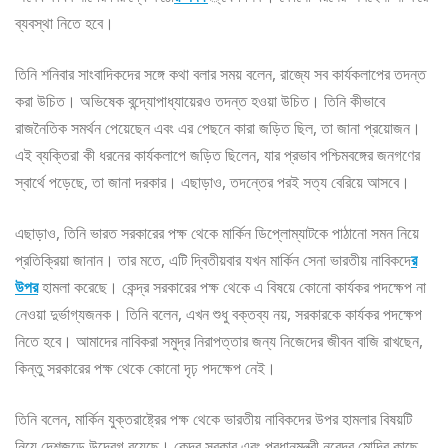
ব্যবস্থা নিতে হবে।
তিনি শনিবার সাংবাদিকদের সঙ্গে কথা বলার সময় বলেন, রাজ্যে সব কার্যকলাপের তদন্ত
করা উচিত। অভিষেক বন্দ্যোপাধ্যায়েরও তদন্ত হওয়া উচিত। তিনি কীভাবে
রাজনৈতিক সমর্থন পেয়েছেন এবং এর পেছনে কারা জড়িত ছিল, তা জানা প্রয়োজন।
এই ব্যক্তিরা কী ধরনের কার্যকলাপে জড়িত ছিলেন, যার প্রভাব পশ্চিমবঙ্গের জনগণের
স্বার্থে পড়েছে, তা জানা দরকার। এছাড়াও, তদন্তের পরই সত্য বেরিয়ে আসবে।
এছাড়াও, তিনি ভারত সরকারের পক্ষ থেকে মার্কিন ডিপ্লোম্যাটকে পাঠানো সমন নিয়ে
প্রতিক্রিয়া জানান। তার মতে, এটি দ্বিতীয়বার যখন মার্কিন সেনা ভারতীয় নাবিকদে
র
উপর
হামলা করেছে। কেন্দ্র সরকারের পক্ষ থেকে এ বিষয়ে কোনো কার্যকর পদক্ষেপ না
নেওয়া দুর্ভাগ্যজনক। তিনি বলেন, এখন শুধু বক্তব্য নয়, সরকারকে কার্যকর পদক্ষেপ
নিতে হবে। আমাদের নাবিকরা সমুদ্র নিরাপত্তার জন্য নিজেদের জীবন বাজি রাখছেন,
কিন্তু সরকারের পক্ষ থেকে কোনো দৃঢ় পদক্ষেপ নেই।
তিনি বলেন, মার্কিন যুক্তরাষ্ট্রের পক্ষ থেকে ভারতীয় নাবিকদের উপর হামলার বিষয়টি
নিয়ে দেশজুড়ে উদ্বেগ রয়েছে। কেন্দ্র সরকার এবং প্রধানমন্ত্রী নরেন্দ্র মোদির কাছে