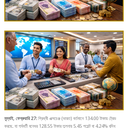
মুম্বাই, ফেব্রুয়ারি 27:
প্রিথ্বী এক্সচেঞ্জ (ভারত) বর্তমানে 134.00 টাকায় ট্রেড
করছে, যা পূর্ববর্তী বন্ধের 128.55 টাকার তুলনায় 5.45 পয়েন্ট বা 4.24% বৃদ্ধি