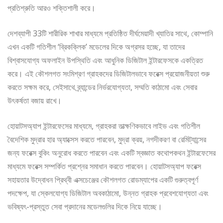
প্রতিশ্রুতি আরও শক্তিশালী করে।
দেশব্যাপী 33টি শারীরিক শাখার মাধ্যমে প্রতিষ্ঠিত দীর্ঘমেয়াদী খ্যাতির সাথে, কোম্পানি
এখন একটি গতিশীল ‘ব্রিকক্লিক’ মডেলের দিকে অগ্রসর হচ্ছে, যা তাদের
বিশ্বাসযোগ্য অফলাইন উপস্থিতি এবং আধুনিক ডিজিটাল ইন্টারফেসকে একত্রিত
করে। এই কৌশলগত সংমিশ্রণ গ্রাহকদের ডিজিটালভাবে ফরেক্স প্রয়োজনীয়তা শুরু
করতে সক্ষম করে, সেইসাথে ব্র্যান্ডের নির্ভরযোগ্যতা, সম্মতি কাঠামো এবং সেবার
উৎকর্ষতা বজায় রাখে।
হোয়াটসঅ্যাপ ইন্টারফেসের মাধ্যমে, গ্রাহকরা তাত্ক্ষণিকভাবে লাইভ এবং গতিশীল
বৈদেশিক মুদ্রার হার অ্যাক্সেস করতে পারবেন, মুদ্রা ক্রয়, নগদীকরণ বা রেমিট্যান্সের
জন্য ফরেক্স বুকিং অনুরোধ করতে পারবেন এবং একটি স্বজ্ঞাত কথোপকথন ইন্টারফেসের
মাধ্যমে ফরেক্স সম্পর্কিত প্রশ্নের সমাধান করতে পারবেন। হোয়াটসঅ্যাপ ফরেক্স
সহায়তার উদ্বোধন প্রিথ্বী এক্সচেঞ্জের কৌশলগত রোডম্যাপের একটি গুরুত্বপূর্ণ
পদক্ষেপ, যা স্কেলযোগ্য ডিজিটাল অবকাঠামো, উন্নত গ্রাহক প্রবেশযোগ্যতা এবং
ভবিষ্যৎ-প্রস্তুত সেবা প্রদানের মডেলগুলির দিকে নিয়ে যাচ্ছে।