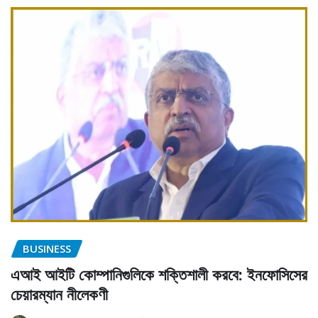
BUSINESS
এআই আইটি কোম্পানিগুলিকে শক্তিশালী করবে: ইনফোসিসের
চেয়ারম্যান নীলেকণী