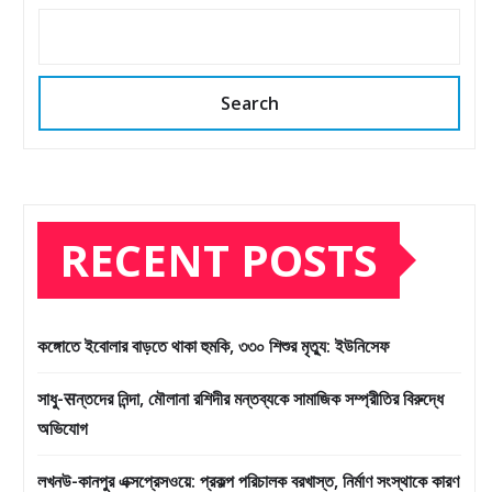
Search
RECENT POSTS
কঙ্গোতে ইবোলার বাড়তে থাকা হুমকি, ৩৩০ শিশুর মৃত্যু: ইউনিসেফ
সাধু-सন্তদের নিন্দা, মৌলানা রশিদীর মন্তব্যকে সামাজিক সম্প্রীতির বিরুদ্ধে
অভিযোগ
লখনউ-কানপুর এক্সপ্রেসওয়ে: প্রকল্প পরিচালক বরখাস্ত, নির্মাণ সংস্থাকে কারণ