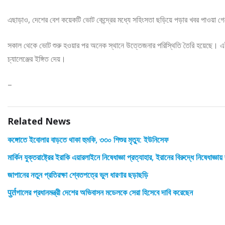
এছাড়াও, দেশের বেশ কয়েকটি ভোট কেন্দ্রের মধ্যে সহিংসতা ছড়িয়ে পড়ার খবর পাওয়
সকাল থেকে ভোট শুরু হওয়ার পর অনেক স্থানে উত্তেজনার পরিস্থিতি তৈরি হয়েছে। এই ঘ
চ্যালেঞ্জের ইঙ্গিত দেয়।
–
Related News
কঙ্গোতে ইবোলার বাড়তে থাকা হুমকি, ৩৩০ শিশুর মৃত্যু: ইউনিসেফ
মার্কিন যুক্তরাষ্ট্রের ইরাকি এয়ারলাইনে নিষেধাজ্ঞা প্রত্যাহার, ইরানের বিরুদ্ধে নিষেধাজ্ঞায
জাপানের নতুন প্রতিরক্ষা শ্বেতপত্রে ভুল ধারণার ছড়াছড়ি
पुर्तগালের প্রধানমন্ত্রী দেশের অভিবাসন মডেলকে সেরা হিসেবে দাবি করেছেন