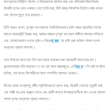
কংগ্রেসের নির্বাচিত সাংসদ ও বিধায়কদের আলাদা করা এবং পশ্চিমবঙ্গ বিধানসভায়
বিরোধী দলের এমন একজন নেতা তৈরি করা, যিনি রাজ্য বিজেপির নির্দেশে কাজ করেন
এবং তাদের পুতুল হয়ে রয়েছেন।
তিনি আরও বলেন, তৃণমূল কংগ্রেসকে অর্থনৈতিকভাবে দুর্বল করার প্রচেষ্টায় তাদের
ব্যাংক অ্যাকাউন্ট ফ্রিজ করা, হাজার হাজার তৃণমূল কংগ্রেস কর্মীকে মামলায় ফাঁসানো
এবং যেকোনোভাবে দলকে দুর্বল ও বিভক্
ত কর
ার চেষ্টা করা বর্তমান শাসক দলের
অন্যান্য প্রধান সাফল্য।
যোগ দিবসের নামে সাত দিন ধরে সড়ক অবরোধ করা আরেকটি সাফল্যের গল্প।
বন্দ্যোপাধ্যায় দাবি করেছেন যে গত দুই মাসে রাজ্যজুড়ে ১৪টি
রও ব
েশি ধর্ষণের ঘটনা
ঘটেছে, যার মধ্যে কিশোরীদের সাথে সম্পর্কিত মামলাও রয়েছে।
দিনের বেলায় সংখ্যালঘু ধর্মীয় প্রতিষ্ঠানগুলো ধ্বংস করা, বিরোধী নেতাকে গৃহবন্দী করা
এবং লক্ষ্মী ভাণ্ডার প্রকল্প থেকে এক কোটি বাস্তব উপকারভোগীকে বাদ দেওয়া বর্তমান
শাসক দলের অন্যান্য প্রধান সাফল্য।