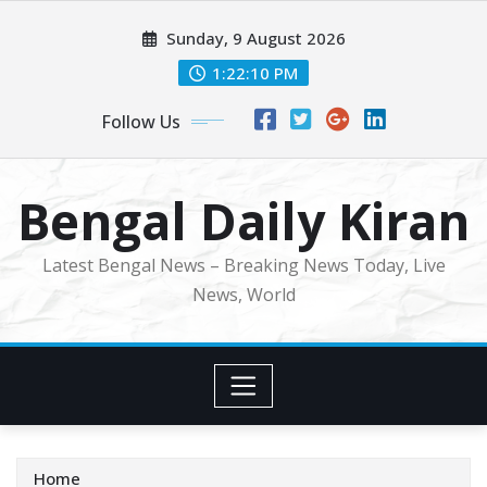
Skip
Sunday, 9 August 2026
to
content
1:22:12 PM
Follow Us
Bengal Daily Kiran
Latest Bengal News – Breaking News Today, Live
News, World
Home