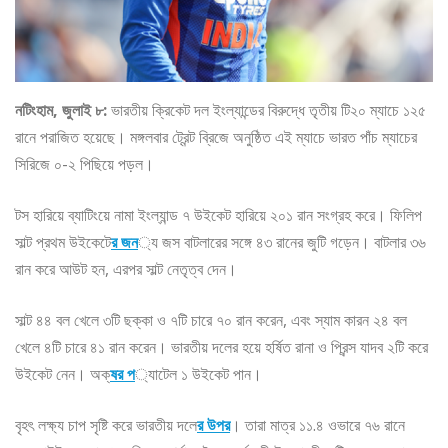
নটিংহাম, জুলাই ৮:
ভারতীয় ক্রিকেট দল ইংল্যান্ডের বিরুদ্ধে তৃতীয় টি২০ ম্যাচে ১২৫
রানে পরাজিত হয়েছে। মঙ্গলবার ট্রেন্ট ব্রিজে অনুষ্ঠিত এই ম্যাচে ভারত পাঁচ ম্যাচের
সিরিজে ০-২ পিছিয়ে পড়ল।
টস হারিয়ে ব্যাটিংয়ে নামা ইংল্যান্ড ৭ উইকেট হারিয়ে ২০১ রান সংগ্রহ করে। ফিলিপ
সাল্ট প্রথম উইকেটে
র জন
্য জস বাটলারের সঙ্গে ৪৩ রানের জুটি গড়েন। বাটলার ৩৬
রান করে আউট হন, এরপর সাল্ট নেতৃত্ব দেন।
সাল্ট ৪৪ বল খেলে ৩টি ছক্কা ও ৭টি চারে ৭০ রান করেন, এবং স্যাম কারন ২৪ বল
খেলে ৪টি চারে ৪১ রান করেন। ভারতীয় দলের হয়ে হর্ষিত রানা ও প্রিন্স যাদব ২টি করে
উইকেট নেন। অক্
ষর প
্যাটেল ১ উইকেট পান।
বৃহৎ লক্ষ্য চাপ সৃষ্টি করে ভারতীয় দলে
র উপর
। তারা মাত্র ১১.৪ ওভারে ৭৬ রানে