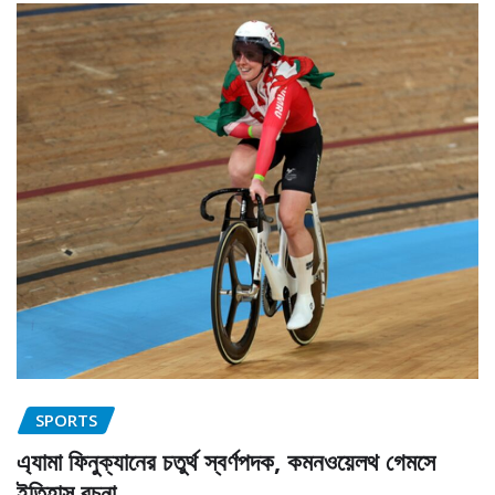
SPORTS
এ্যামা ফিনুক্যানের চতুর্থ স্বর্ণপদক, কমনওয়েলথ গেমসে
ইতিহাস রচনা