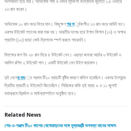
অলআউট হয়ে যায়। অভিষেক শর্মা ও বৈভব সূর্যবংশী উদ্বোধনী জুটিতে ১.৫ ওভারে
২৩ রান করেন।
অভিষেক ১০ রান করে ফিরে যান। কিছুক্ষণ
পর স
ূর্যবংশীও ১৩ রান করে আউট হন।
এরপর উইকেট পতনের ধারা শুরু হয়। ভারতীয় দলের হয়ে ইশান কিশান (১৩) ও অক্ষর
প্যাটেল (১০) ছাড়া কেউ দ্বিশতক স্পর্শ করতে পারেননি।
বিপক্ষের জশ টাং ২৮ রান দিয়ে ৪ উইকেট নেন। এছাড়া জফরা আর্চার ৩ উইকেট ও
আদিল রশিদ ২ উইকেট পান। একটি উইকেট নেন উইল জ্যাকস।
দুই দেশে
র মধ
্যে প্রথম টি২০ ম্যাচটি বৃষ্টির কারণে বাতিল হয়েছিল। এরপর ইংল্যান্ড
দ্বিতীয় ম্যাচটি ৪ উইকেটে জিতেছিল। সিরিজের বাকি দুই ম্যাচ ৯ ও ১১ জুলাই
যথাক্রমে ব্রিস্টল ও সাউথ্যাম্পটনে অনুষ্ঠিত হবে।
Related News
শের-এ-পঞ্জাব টি২০ কাপের খেলোয়াড়দের সঙ্গে মুখ্যমন্ত্রী ভগবন্ত মানের সাক্ষাৎ