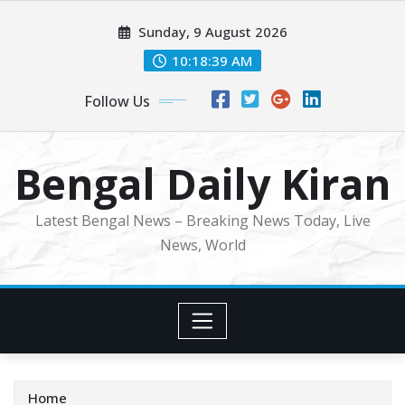
Skip
Sunday, 9 August 2026
to
content
10:18:41 AM
Follow Us
Bengal Daily Kiran
Latest Bengal News – Breaking News Today, Live
News, World
Home