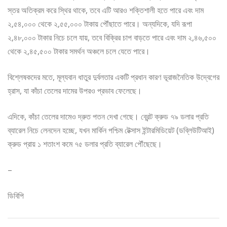
স্তর অতিক্রম করে স্থির থাকে, তবে এটি আরও শক্তিশালী হতে পারে এবং দাম
২,৫৪,০০০ থেকে ২,৫৫,০০০ টাকায় পৌঁছাতে পারে। অন্যদিকে, যদি রূপা
২,৪৮,০০০ টাকার নিচে চলে যায়, তবে বিক্রির চাপ বাড়তে পারে এবং দাম ২,৪৬,৫০০
থেকে ২,৪৫,৫০০ টাকার সমর্থন অঞ্চলে চলে যেতে পারে।
বিশ্লেষকদের মতে, মূল্যবান ধাতুর দুর্বলতার একটি প্রধান কারণ ভূরাজনৈতিক উদ্বেগের
হ্রাস, যা কাঁচা তেলের দামের উপরও প্রভাব ফেলেছে।
এদিকে, কাঁচা তেলের দামেও দ্রুত পতন দেখা গেছে। ব্রেন্ট ক্রুড ৭৯ ডলার প্রতি
ব্যারেল নিচে লেনদেন হচ্ছে, যখন মার্কিন পশ্চিম টেক্সাস ইন্টারমিডিয়েট (ডব্লিউটিআই)
ক্রুড প্রায় ১ শতাংশ কমে ৭৫ ডলার প্রতি ব্যারেল পৌঁছেছে।
–
ডিবিপি