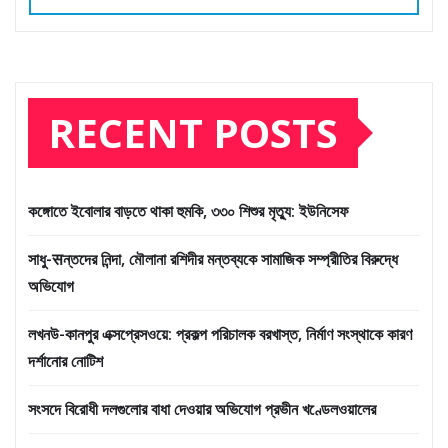
RECENT POSTS
কঙ্গোতে ইবোলার বাড়তে থাকা হুমকি, ৩৩০ শিশুর মৃত্যু: ইউনিসেফ
সাধু-सন্তদের নিন্দা, মৌলানা রশিদীর মন্তব্যকে সামাজিক সম্প্রীতির বিরুদ্ধে
অভিযোগ
লখনউ-কানপুর এক্সপ্রেসওয়ে: প্রকল্প পরিচালক বরখাস্ত, নির্মাণ সংস্থাকে কারণ
দর্শানোর নোটিশ
সংসদে বিরোধী দলগুলোর বাধা দেওয়ার অভিযোগ প্রভীন খণ্ডেলওয়ালের