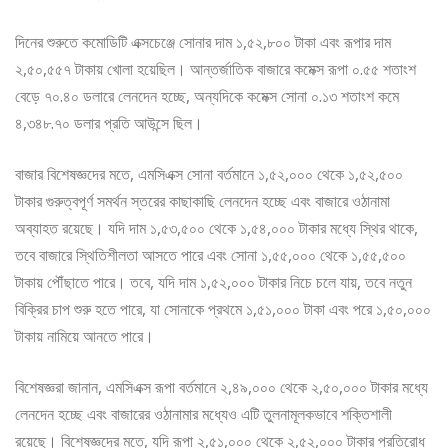
দিনের শুরুতে কমোডিটি এক্সচেঞ্জে সোনার দাম ১,৫২,৮০০ টাকা এবং রূপার দাম
২,৫০,৫৫৭ টাকায় খোলা হয়েছিল। আন্তর্জাতিক বাজারে কমেক্স রূপা ০.৫৫ শতাংশ
বেড়ে ৭০.৪০ ডলারে লেনদেন হচ্ছে, অন্যদিকে কমেক্স সোনা ০.১৩ শতাংশ কমে
৪,৩৪৮.৭০ ডলার প্রতি আউন্সে ছিল।
বাজার বিশেষজ্ঞদের মতে, এমসিএক্স সোনা বর্তমানে ১,৫২,০০০ থেকে ১,৫২,৫০০
টাকার গুরুত্বপূর্ণ সমর্থন স্তরের কাছাকাছি লেনদেন হচ্ছে এবং বাজারে ওঠানামা
অব্যাহত রয়েছে। যদি দাম ১,৫৩,৫০০ থেকে ১,৫৪,০০০ টাকার মধ্যে স্থির থাকে,
তবে বাজারে স্থিতিশীলতা আসতে পারে এবং সোনা ১,৫৫,০০০ থেকে ১,৫৫,৫০০
টাকায় পৌঁছাতে পারে। তবে, যদি দাম ১,৫২,০০০ টাকার নিচে চলে যায়, তবে নতুন
বিক্রির চাপ শুরু হতে পারে, যা সোনাকে প্রথমে ১,৫১,০০০ টাকা এবং পরে ১,৫০,০০০
টাকায় নামিয়ে আনতে পারে।
বিশেষজ্ঞরা জানান, এমসিএক্স রূপা বর্তমানে ২,৪৯,০০০ থেকে ২,৫০,০০০ টাকার মধ্যে
লেনদেন হচ্ছে এবং বাজারের ওঠানামার মধ্যেও এটি তুলনামূলকভাবে শক্তিশালী
রয়েছে। বিশেষজ্ঞদের মতে, যদি রূপা ২,৫১,০০০ থেকে ২,৫২,০০০ টাকার প্রতিরোধ