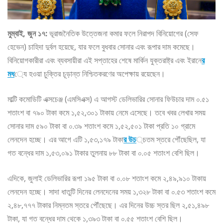
মুম্বাই, জুন ১৭:
ভূরাজনৈতিক উত্তেজনা কমার ফলে নিরাপদ বিনিয়োগের (সেফ
হেভেন) চাহিদা দুর্বল হয়েছে, যার ফলে বুধবার সোনার এবং রূপার দাম কমেছে।
বিনিয়োগকারীরা এবং ব্যবসায়ীরা এই সপ্তাহের শেষে মার্কিন যুক্তরাষ্ট্র এবং ইরানে
র
মধ
্যে হওয়া চুক্তির চূড়ান্ত নিশ্চিতকরণের অপেক্ষায় রয়েছেন।
মাল্টি কমোডিটি এক্সচেঞ্জ (এমসিএক্স) এ আগস্ট ডেলিভারির সোনার ফিউচার দাম ০.৫১
শতাংশ বা ৭৯০ টাকা কমে ১,৫২,৩০১ টাকায় নেমে এসেছে। তবে খবর লেখার সময়
সোনার দাম ৫৯০ টাকা বা ০.৩৯ শতাংশ কমে ১,৫২,৫০১ টাকা প্রতি ১০ গ্রামে
লেনদেন হচ্ছে। এর আগে এটি ১,৫৩,১৭৯ টাকা
র উচ
্চতম স্তরে পৌঁছেছিল, যা
গত বন্ধের দাম ১,৫৩,০৯১ টাকার তুলনায় ৮৮ টাকা বা ০.০৫ শতাংশ বেশি ছিল।
এদিকে, জুলাই ডেলিভারির রূপা ১৯৫ টাকা বা ০.০৮ শতাংশ কমে ২,৪৯,৯১০ টাকায়
লেনদেন হচ্ছে। সাদা ধাতুটি দিনের লেনদেনের সময় ১,৩২৮ টাকা বা ০.৫৩ শতাংশ কমে
২,৪৮,৭৭৭ টাকার নিম্নতম স্তরে পৌঁছেছে। এর দিনের উচ্চ স্তর ছিল ২,৫১,৪৯৮
টাকা, যা গত বন্ধের দাম থেকে ১,৩৯৩ টাকা বা ০.৫৫ শতাংশ বেশি ছিল।