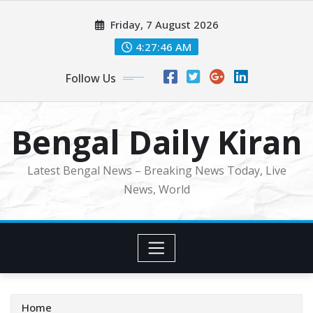
Skip
Friday, 7 August 2026
to
content
4:27:48 AM
Follow Us
Bengal Daily Kiran
Latest Bengal News – Breaking News Today, Live
News, World
Home