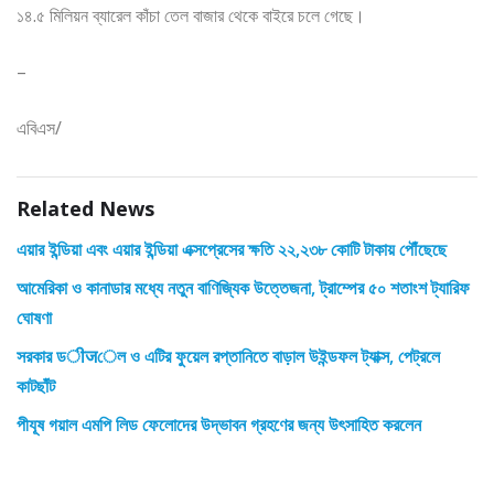
১৪.৫ মিলিয়ন ব্যারেল কাঁচা তেল বাজার থেকে বাইরে চলে গেছে।
–
এবিএস/
Related News
এয়ার ইন্ডিয়া এবং এয়ার ইন্ডিয়া এক্সপ্রেসের ক্ষতি ২২,২৩৮ কোটি টাকায় পৌঁছেছে
আমেরিকা ও কানাডার মধ্যে নতুন বাণিজ্যিক উত্তেজনা, ট্রাম্পের ৫০ শতাংশ ট্যারিফ
ঘোষণা
সরকার ডीजেল ও এটির ফুয়েল রপ্তানিতে বাড়াল উইন্ডফল ট্যাক্স, পেট্রলে
কাটছাঁট
পীযূষ গয়াল এমপি লিড ফেলোদের উদ্ভাবন গ্রহণের জন্য উৎসাহিত করলেন