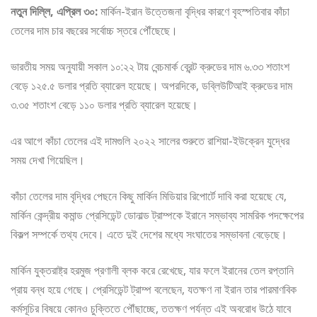
নতুন দিল্লি, এপ্রিল ৩০:
মার্কিন-ইরান উত্তেজনা বৃদ্ধির কারণে বৃহস্পতিবার কাঁচা
তেলের দাম চার বছরের সর্বোচ্চ স্তরে পৌঁছেছে।
ভারতীয় সময় অনুযায়ী সকাল ১০:২২ টায় বেন্চমার্ক ব্রেন্ট ক্রুডের দাম ৬.৩৩ শতাংশ
বেড়ে ১২৫.৫ ডলার প্রতি ব্যারেল হয়েছে। অপরদিকে, ডব্লিউটিআই ক্রুডের দাম
৩.৩৫ শতাংশ বেড়ে ১১০ ডলার প্রতি ব্যারেল হয়েছে।
এর আগে কাঁচা তেলের এই দামগুলি ২০২২ সালের শুরুতে রাশিয়া-ইউক্রেন যুদ্ধের
সময় দেখা গিয়েছিল।
কাঁচা তেলের দাম বৃদ্ধির পেছনে কিছু মার্কিন মিডিয়ার রিপোর্টে দাবি করা হয়েছে যে,
মার্কিন কেন্দ্রীয় কমান্ড প্রেসিডেন্ট ডোনাল্ড ট্রাম্পকে ইরানে সম্ভাব্য সামরিক পদক্ষেপের
বিকল্প সম্পর্কে তথ্য দেবে। এতে দুই দেশের মধ্যে সংঘাতের সম্ভাবনা বেড়েছে।
মার্কিন যুক্তরাষ্ট্র হরমুজ প্রণালী ব্লক করে রেখেছে, যার ফলে ইরানের তেল রপ্তানি
প্রায় বন্ধ হয়ে গেছে। প্রেসিডেন্ট ট্রাম্প বলেছেন, যতক্ষণ না ইরান তার পারমাণবিক
কর্মসূচির বিষয়ে কোনও চুক্তিতে পৌঁছাচ্ছে, ততক্ষণ পর্যন্ত এই অবরোধ উঠে যাবে