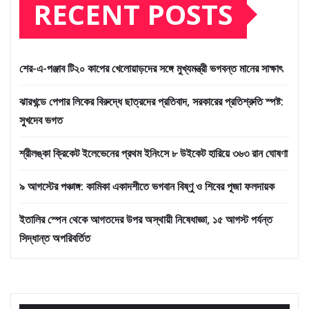
RECENT POSTS
শের-এ-পঞ্জাব টি২০ কাপের খেলোয়াড়দের সঙ্গে মুখ্যমন্ত্রী ভগবন্ত মানের সাক্ষাৎ
ঝারখন্ডে পেপার লিকের বিরুদ্ধে ছাত্রদের প্রতিবাদ, সরকারের প্রতিশ্রুতি স্পষ্ট:
সুখদেব ভগত
শ্রীলঙ্কা ক্রিকেট ইলেভেনের প্রথম ইনিংসে ৮ উইকেট হারিয়ে ৩৬৩ রান ঘোষণা
৯ আগস্টের পঞ্চাঙ্গ: কামিকা একাদশীতে ভগবান বিষ্ণু ও শিবের পূজা ফলদায়ক
ইতালির স্পেন থেকে আগতদের উপর অস্থায়ী নিষেধাজ্ঞা, ১৫ আগস্ট পর্যন্ত
সিদ্ধান্ত অপরিবর্তিত