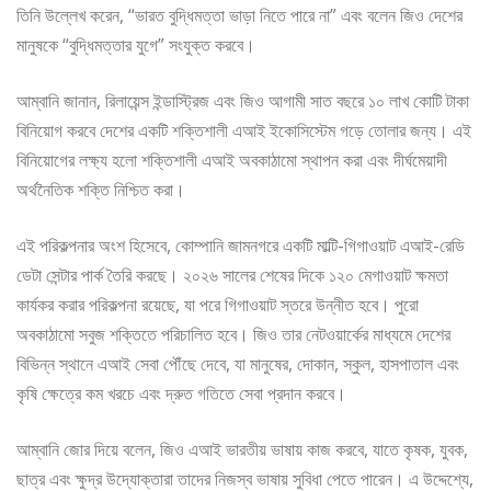
তিনি উল্লেখ করেন, “ভারত বুদ্ধিমত্তা ভাড়া নিতে পারে না” এবং বলেন জিও দেশের
মানুষকে “বুদ্ধিমত্তার যুগে” সংযুক্ত করবে।
আম্বানি জানান, রিলায়েন্স ইন্ডাস্ট্রিজ এবং জিও আগামী সাত বছরে ১০ লাখ কোটি টাকা
বিনিয়োগ করবে দেশের একটি শক্তিশালী এআই ইকোসিস্টেম গড়ে তোলার জন্য। এই
বিনিয়োগের লক্ষ্য হলো শক্তিশালী এআই অবকাঠামো স্থাপন করা এবং দীর্ঘমেয়াদী
অর্থনৈতিক শক্তি নিশ্চিত করা।
এই পরিকল্পনার অংশ হিসেবে, কোম্পানি জামনগরে একটি মাল্টি-গিগাওয়াট এআই-রেডি
ডেটা সেন্টার পার্ক তৈরি করছে। ২০২৬ সালের শেষের দিকে ১২০ মেগাওয়াট ক্ষমতা
কার্যকর করার পরিকল্পনা রয়েছে, যা পরে গিগাওয়াট স্তরে উন্নীত হবে। পুরো
অবকাঠামো সবুজ শক্তিতে পরিচালিত হবে। জিও তার নেটওয়ার্কের মাধ্যমে দেশের
বিভিন্ন স্থানে এআই সেবা পৌঁছে দেবে, যা মানুষের, দোকান, স্কুল, হাসপাতাল এবং
কৃষি ক্ষেত্রে কম খরচে এবং দ্রুত গতিতে সেবা প্রদান করবে।
আম্বানি জোর দিয়ে বলেন, জিও এআই ভারতীয় ভাষায় কাজ করবে, যাতে কৃষক, যুবক,
ছাত্র এবং ক্ষুদ্র উদ্যোক্তারা তাদের নিজস্ব ভাষায় সুবিধা পেতে পারেন। এ উদ্দেশ্যে,