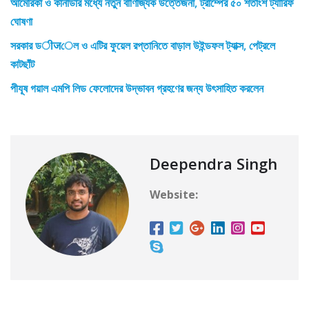
আমেরিকা ও কানাডার মধ্যে নতুন বাণিজ্যিক উত্তেজনা, ট্রাম্পের ৫০ শতাংশ ট্যারিফ
ঘোষণা
সরকার ডीजেল ও এটির ফুয়েল রপ্তানিতে বাড়াল উইন্ডফল ট্যাক্স, পেট্রলে
কাটছাঁট
পীযূষ গয়াল এমপি লিড ফেলোদের উদ্ভাবন গ্রহণের জন্য উৎসাহিত করলেন
Deependra Singh
Website: