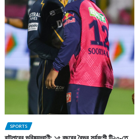
SPORTS
বাটলারের ভবিষ্যদ্বাণী: ১৫ বছরের বৈভব সূর্যবংশী টি২০-তে