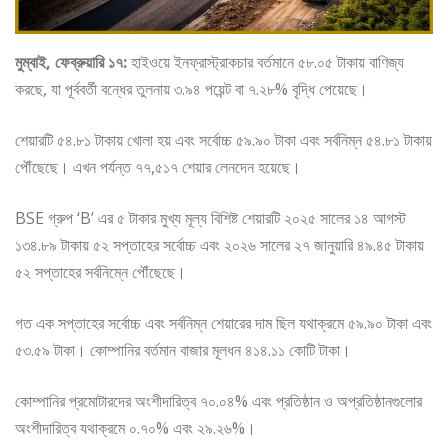
মুম্বাই, ফেব্রুয়ারি ১৭:
হাইওয়ে ইনফ্রাস্ট্রাকচার বর্তমানে ৫৮.০৫ টাকায় বাণিজ্য
করছে, যা পূর্ববর্তী বন্ধের তুলনায় ৩.৯৪ পয়েন্ট বা ৭.২৮% বৃদ্ধি পেয়েছে।
শেয়ারটি ৫৪.৮১ টাকায় খোলা হয় এবং সর্বোচ্চ ৫৯.৯০ টাকা এবং সর্বনিম্ন ৫৪.৮১ টাকায়
পৌঁছেছে। এখন পর্যন্ত ৭৭,৫১৭ শেয়ার লেনদেন হয়েছে।
BSE গ্রুপ ‘B’ এর ৫ টাকার মুখ্য মূল্য বিশিষ্ট শেয়ারটি ২০২৫ সালের ১৪ আগস্ট
১৩৪.৮৯ টাকায় ৫২ সপ্তাহের সর্বোচ্চ এবং ২০২৬ সালের ২৭ জানুয়ারি ৪৯.৪৫ টাকায়
৫২ সপ্তাহের সর্বনিম্নে পৌঁছেছে।
গত এক সপ্তাহের সর্বোচ্চ এবং সর্বনিম্ন শেয়ারের দাম ছিল যথাক্রমে ৫৯.৯০ টাকা এবং
৫৩.৫৯ টাকা। কোম্পানির বর্তমান বাজার মূলধন ৪১৪.১১ কোটি টাকা।
কোম্পানির প্রমোটারদের অংশীদারিত্ব ৭০.০৪% এবং প্রতিষ্ঠান ও অপ্রতিষ্ঠানগুলোর
অংশীদারিত্ব যথাক্রমে ০.৭০% এবং ২৯.২৬%।