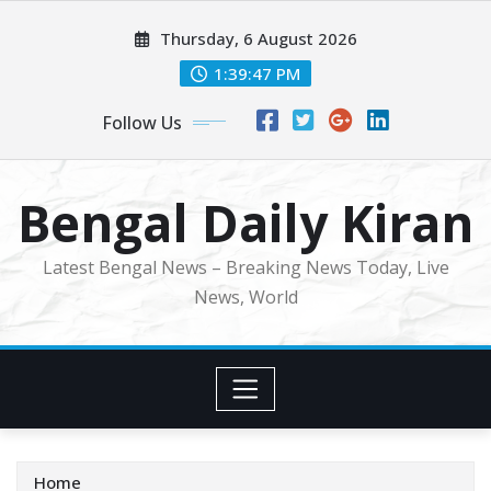
Skip
Thursday, 6 August 2026
to
content
1:39:49 PM
Follow Us
Bengal Daily Kiran
Latest Bengal News – Breaking News Today, Live
News, World
Home