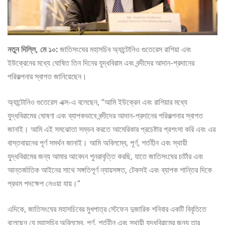
নতুন দিল্লি, মে ১০:
জাতিসংঘের মহাসচিব অ্যান্টোনিও গুতেরেস রাশিয়া এবং
ইউক্রেনের মধ্যে ঘোষিত তিন দিনের যুদ্ধবিরাম এবং বন্দীদের আদান-প্রদানের
পরিকল্পনার স্বাগত জানিয়েছেন।
অ্যান্টোনিও গুতেরেস এক্স-এ বলেছেন, “আমি ইউক্রেন এবং রাশিয়ার মধ্যে
যুদ্ধবিরামের ঘোষণা এবং ব্যাপকভাবে বন্দীদের আদান-প্রদানের পরিকল্পনার স্বাগত
জানাই। আমি এই সমঝোতা সম্ভব করতে আমেরিকার প্রচেষ্টার প্রশংসা করি এবং এর
বাস্তবায়নের পূর্ণ সমর্থন জানাই। আমি অবিলম্বে, পূর্ণ, শর্তহীন এবং স্থায়ী
যুদ্ধবিরামের জন্য আমার আবেদন পুনরাবৃত্তি করছি, যাতে জাতিসংঘের চার্টার এবং
আন্তর্জাতিক আইনের সাথে সঙ্গতিপূর্ণ ন্যায়সঙ্গত, টেকসই এবং ব্যাপক শান্তির দিকে
প্রথম পদক্ষেপ নেওয়া যায়।”
এদিকে, জাতিসংঘের মহাসচিবের মুখপাত্র স্টেফেন দুজারিক শনিবার একটি বিবৃতিতে
বলেছেন যে মহাসচিব অবিলম্বে, পূর্ণ, শর্তহীন এবং স্থায়ী যুদ্ধবিরামের জন্য তার