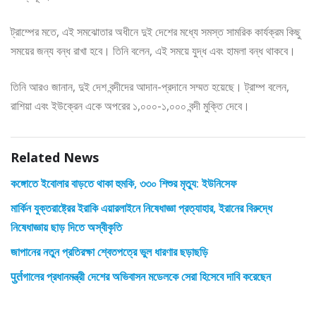
ট্রাম্পের মতে, এই সমঝোতার অধীনে দুই দেশের মধ্যে সমস্ত সামরিক কার্যক্রম কিছু
সময়ের জন্য বন্ধ রাখা হবে। তিনি বলেন, এই সময়ে যুদ্ধ এবং হামলা বন্ধ থাকবে।
তিনি আরও জানান, দুই দেশ বন্দীদের আদান-প্রদানে সম্মত হয়েছে। ট্রাম্প বলেন,
রাশিয়া এবং ইউক্রেন একে অপরের ১,০০০-১,০০০ বন্দী মুক্তি দেবে।
Related News
কঙ্গোতে ইবোলার বাড়তে থাকা হুমকি, ৩৩০ শিশুর মৃত্যু: ইউনিসেফ
মার্কিন যুক্তরাষ্ট্রের ইরাকি এয়ারলাইনে নিষেধাজ্ঞা প্রত্যাহার, ইরানের বিরুদ্ধে
নিষেধাজ্ঞায় ছাড় দিতে অস্বীকৃতি
জাপানের নতুন প্রতিরক্ষা শ্বেতপত্রে ভুল ধারণার ছড়াছড়ি
पुर्तগালের প্রধানমন্ত্রী দেশের অভিবাসন মডেলকে সেরা হিসেবে দাবি করেছেন