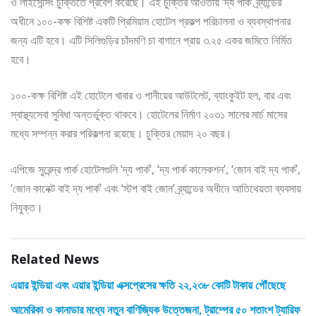
ও লাইসেন্সিং চুক্তিতে প্রবেশ করেছে। এই চুক্তির আওতায় ‘দ্য পার্ক’ ব্র্যান্ডের
অধীনে ১০০-কক্ষ বিশিষ্ট একটি প্রিমিয়াম হোটেল প্রকল্প পরিচালনা ও ব্যবস্থাপনার
জন্য এটি হবে। এটি সিলিগুড়ির চাঁদমণি চা বাগানে প্রায় ৩.২৫ একর জমিতে নির্মিত
হবে।
১০০-কক্ষ বিশিষ্ট এই হোটেলে খাবার ও পানীয়ের আউটলেট, ব্যাংকুইট হল, বার এবং
স্বাস্থ্যসেবা সুবিধা অন্তর্ভুক্ত থাকবে। হোটেলের নির্মাণ ২০৩১ সালের মার্চ মাসের
মধ্যে সম্পন্ন করার পরিকল্পনা রয়েছে। চুক্তির মেয়াদ ২০ বছর।
এপিজে সুরেন্দ্র পার্ক হোটেলগুলি ‘দ্য পার্ক’, ‘দ্য পার্ক কালেকশন’, ‘জোন বাই দ্য পার্ক’,
‘জোন কানেক্ট বাই দ্য পার্ক’ এবং ‘স্টপ বাই জোন’ ব্র্যান্ডের অধীনে আতিথেয়তা ব্যবসায়
নিযুক্ত।
Related News
এয়ার ইন্ডিয়া এবং এয়ার ইন্ডিয়া এক্সপ্রেসের ক্ষতি ২২,২৩৮ কোটি টাকায় পৌঁছেছে
আমেরিকা ও কানাডার মধ্যে নতুন বাণিজ্যিক উত্তেজনা, ট্রাম্পের ৫০ শতাংশ ট্যারিফ