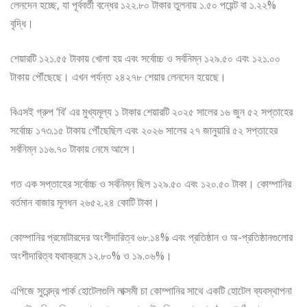
লেনদেন হচ্ছে, যা পূর্ববর্তী বন্ধের ১২২.৮০ টাকার তুলনায় ১.৫০ পয়েন্ট বা ১.২২%
বৃদ্ধি।
শেয়ারটি ১২১.৫৫ টাকায় খোলা হয় এবং সর্বোচ্চ ও সর্বনিম্ন ১২৯.৫০ এবং ১২১.০০
টাকায় পৌঁছেছে। এখন পর্যন্ত ২৪২৭৮ শেয়ার লেনদেন হয়েছে।
বিএসই গ্রুপ ‘বি’ এর মুখ্যমূল্য ১ টাকার শেয়ারটি ২০২৫ সালের ১৬ জুন ৫২ সপ্তাহের
সর্বোচ্চ ১৭৩.১৫ টাকায় পৌঁছেছিল এবং ২০২৬ সালের ২৭ জানুয়ারি ৫২ সপ্তাহের
সর্বনিম্ন ১১৬.৭০ টাকায় নেমে আসে।
গত এক সপ্তাহের সর্বোচ্চ ও সর্বনিম্ন ছিল ১২৯.৫০ এবং ১২০.৫০ টাকা। কোম্পানির
বর্তমান বাজার মূলধন ২৬৫২.২৪ কোটি টাকা।
কোম্পানির প্রমোটারদের অংশীদারিত্ব ৬৮.১৪% এবং প্রতিষ্ঠান ও অ-প্রতিষ্ঠানগুলোর
অংশীদারিত্ব যথাক্রমে ১২.৮০% ও ১৯.০৬%।
এপিজে সুরেন্দ্র পার্ক হোটেলগুলি লাক্সমী চা কোম্পানির সাথে একটি হোটেল ব্যবস্থাপনা