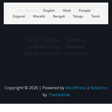
Our Network:
English
|
Hindi
|
Punjabi
|
Gujarati
|
Marathi
|
Bengali
|
Telugu
|
Tamil
Home
About Us
Contact Us
Corrections Policy
Disclaimer
Editorial Team Info
Privacy Policy
Copyright © 2026 | Powered by
WordPress
|
NewsExo
by
ThemeArile