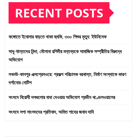
RECENT POSTS
কঙ্গোতে ইবোলার বাড়তে থাকা হুমকি, ৩৩০ শিশুর মৃত্যু: ইউনিসেফ
সাধু-सন্তদের নিন্দা, মৌলানা রশিদীর মন্তব্যকে সামাজিক সম্প্রীতির বিরুদ্ধে
অভিযোগ
লখনউ-কানপুর এক্সপ্রেসওয়ে: প্রকল্প পরিচালক বরখাস্ত, নির্মাণ সংস্থাকে কারণ
দর্শানোর নোটিশ
সংসদে বিরোধী দলগুলোর বাধা দেওয়ার অভিযোগ প্রভীন খণ্ডেলওয়ালের
সংসদে সপা সাংসদদের প্রতিবাদ, অমিত শাহের জবাব দাবি