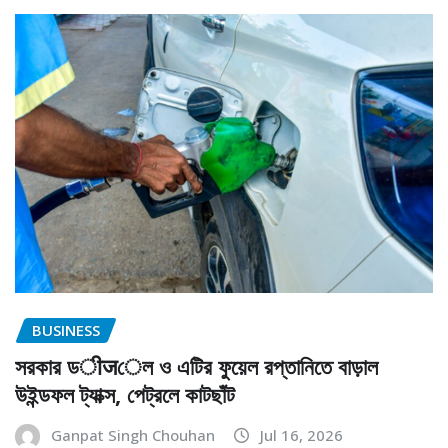
BUSINESS
সরকার ডीजেল ও এটির ফুয়েল রপ্তানিতে বাড়াল
উইন্ডফল ট্যাক্স, পেট্রলে কাটছাঁট
Ganpat Singh Chouhan
Jul 16, 2026