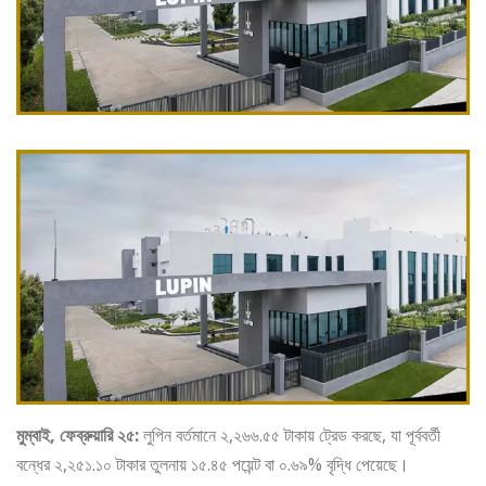
মুম্বাই, ফেব্রুয়ারি ২৫:
লুপিন বর্তমানে ২,২৬৬.৫৫ টাকায় ট্রেড করছে, যা পূর্ববর্তী
বন্ধের ২,২৫১.১০ টাকার তুলনায় ১৫.৪৫ পয়েন্ট বা ০.৬৯% বৃদ্ধি পেয়েছে।