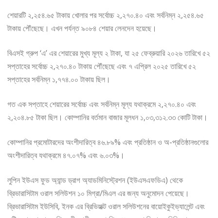
শেয়ারটি ২,২৫৪.৬৫ টাকায় খোলার পর সর্বোচ্চ ২,২৭০.৪০ এবং সর্বনিম্ন ২,২৫৪.৬৫
টাকায় পৌঁছেছে। এখন পর্যন্ত ৯০৮৪ শেয়ার লেনদেন হয়েছে।
বিএসই গ্রুপ ‘এ’ এর শেয়ারের মুখ্য মূল্য ২ টাকা, যা ২৫ ফেব্রুয়ারি ২০২৬ তারিখে ৫২
সপ্তাহের সর্বোচ্চ ২,২৭০.৪০ টাকায় পৌঁছেছে এবং ৭ এপ্রিল ২০২৫ তারিখে ৫২
সপ্তাহের সর্বনিম্ন ১,৭৭৪.০০ টাকায় ছিল।
গত এক সপ্তাহে শেয়ারের সর্বোচ্চ এবং সর্বনিম্ন মূল্য যথাক্রমে ২,২৭০.৪০ এবং
২,২০৪.৮৫ টাকা ছিল। কোম্পানির বর্তমান বাজার মূলধন ১,০৩,৩১২.৩৩ কোটি টাকা।
কোম্পানির প্রমোটারদের অংশীদারিত্ব ৪৬.৮৯% এবং প্রতিষ্ঠান ও অ-প্রতিষ্ঠানগুলোর
অংশীদারিত্ব যথাক্রমে ৪৭.০৭% এবং ৬.০৩%।
লুপিন ইউএস ফুড অ্যান্ড ড্রাগ অ্যাডমিনিস্ট্রেশন (ইউএসএফডিএ) থেকে
ব্রিভারাসিটাম ওরাল সলিউশন ১০ মিগ্রা/মিএল এর জন্য অনুমোদন পেয়েছে।
ব্রিভারাসিটাম ইউসিবি, ইনক এর ব্রিভিয়াক্ট ওরাল সলিউশনের বায়োইকুইভ্যালেন্ট এবং