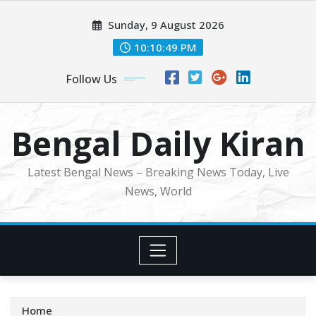
Skip
Sunday, 9 August 2026
to
content
10:10:51 PM
Follow Us
Bengal Daily Kiran
Latest Bengal News – Breaking News Today, Live
News, World
Home