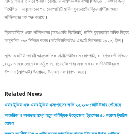
এটি ১ মাস বা তার বেশি বয়সী রোগীদের আংশিক-শুরু হওয়া সিজারের চিকিৎসার জন্য
নির্দেশিত। অনুমোদনের পর, কোম্পানিটি মার্কিন যুক্তরাষ্ট্রে ব্রিভারাসিটাম ওরাল
সলিউশনের লঞ্চ শুরু করেছে।
ব্রিভারাসিটাম ওরাল সলিউশনের (আরএলডি ব্রিভিয়াক্ট) মার্কিন যুক্তরাষ্ট্রে বার্ষিক বিক্রয়
আনুমানিক ১৩৫ মিলিয়ন ডলার (আইকিউভিআইএ এমএটি ডিসেম্বর ২০২৫) ছিল।
লুপিন একটি উদ্ভাবনী আন্তর্জাতিক ফার্মাসিউটিক্যাল কোম্পানি, যা বিশ্বব্যাপী বিভিন্ন
ব্র্যান্ডেড এবং জেনেরিক ফর্মুলেশন, বায়োটেক পণ্য এবং সক্রিয় ফার্মাসিউটিক্যাল
উপাদান (এপিআই) উৎপাদন, উন্নয়ন এবং বিপণন করে।
Related News
এয়ার ইন্ডিয়া এবং এয়ার ইন্ডিয়া এক্সপ্রেসের ক্ষতি ২২,২৩৮ কোটি টাকায় পৌঁছেছে
আমেরিকা ও কানাডার মধ্যে নতুন বাণিজ্যিক উত্তেজনা, ট্রাম্পের ৫০ শতাংশ ট্যারিফ
ঘোষণা
সরকার ডीजেল ও এটির ফুয়েল রপ্তানিতে বাড়াল উইন্ডফল ট্যাক্স, পেট্রলে