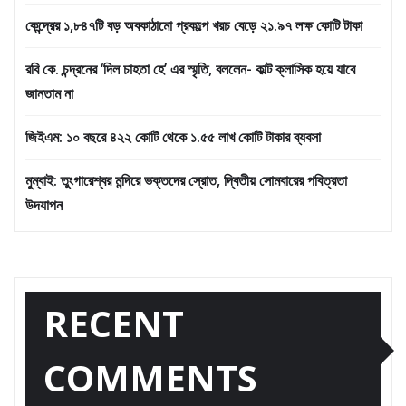
কেন্দ্রের ১,৮৪৭টি বড় অবকাঠামো প্রকল্পে খরচ বেড়ে ২১.৯৭ লক্ষ কোটি টাকা
রবি কে. চন্দ্রনের ‘দিল চাহতা হে’ এর স্মৃতি, বললেন- কাল্ট ক্লাসিক হয়ে যাবে
জানতাম না
জিইএম: ১০ বছরে ৪২২ কোটি থেকে ১.৫৫ লাখ কোটি টাকার ব্যবসা
মুম্বাই: তুংগারেশ্বর মন্দিরে ভক্তদের স্রোত, দ্বিতীয় সোমবারের পবিত্রতা
উদযাপন
RECENT
COMMENTS