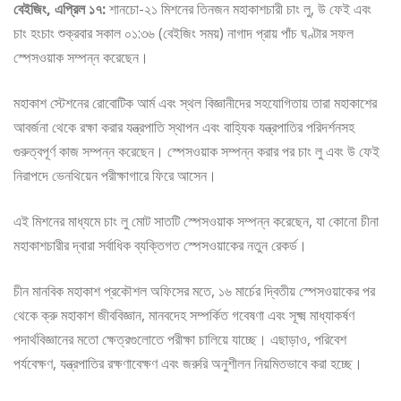
বেইজিং, এপ্রিল ১৭:
শানচো-২১ মিশনের তিনজন মহাকাশচারী চাং লু, উ ফেই এবং
চাং হংচাং শুক্রবার সকাল ০১:৩৬ (বেইজিং সময়) নাগাদ প্রায় পাঁচ ঘণ্টার সফল
স্পেসওয়াক সম্পন্ন করেছেন।
মহাকাশ স্টেশনের রোবোটিক আর্ম এবং স্থল বিজ্ঞানীদের সহযোগিতায় তারা মহাকাশের
আবর্জনা থেকে রক্ষা করার যন্ত্রপাতি স্থাপন এবং বাহ্যিক যন্ত্রপাতির পরিদর্শনসহ
গুরুত্বপূর্ণ কাজ সম্পন্ন করেছেন। স্পেসওয়াক সম্পন্ন করার পর চাং লু এবং উ ফেই
নিরাপদে ভেনথিয়েন পরীক্ষাগারে ফিরে আসেন।
এই মিশনের মাধ্যমে চাং লু মোট সাতটি স্পেসওয়াক সম্পন্ন করেছেন, যা কোনো চীনা
মহাকাশচারীর দ্বারা সর্বাধিক ব্যক্তিগত স্পেসওয়াকের নতুন রেকর্ড।
চীন মানবিক মহাকাশ প্রকৌশল অফিসের মতে, ১৬ মার্চের দ্বিতীয় স্পেসওয়াকের পর
থেকে ক্রু মহাকাশ জীববিজ্ঞান, মানবদেহ সম্পর্কিত গবেষণা এবং সূক্ষ্ম মাধ্যাকর্ষণ
পদার্থবিজ্ঞানের মতো ক্ষেত্রগুলোতে পরীক্ষা চালিয়ে যাচ্ছে। এছাড়াও, পরিবেশ
পর্যবেক্ষণ, যন্ত্রপাতির রক্ষণাবেক্ষণ এবং জরুরি অনুশীলন নিয়মিতভাবে করা হচ্ছে।