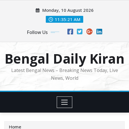
Skip
Monday, 10 August 2026
to
content
11:35:23 AM
Follow Us
Bengal Daily Kiran
Latest Bengal News – Breaking News Today, Live
News, World
Home