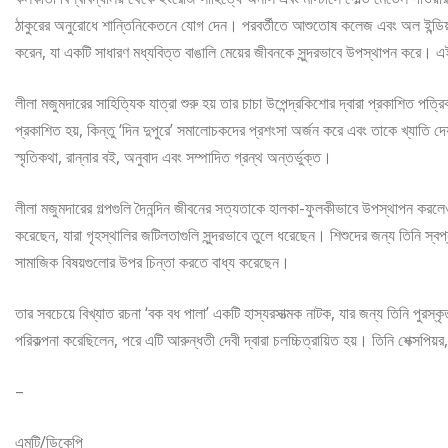
ঠাকুরের অনুরোধে শান্তিনিকেতনে যোগ দেন। পরবর্তীতে আশুতোষ কলেজ এবং অল ইন্ডিয়
করেন, যা একটি সাধারণ মধ্যবিত্ত বাঙালি মেয়ের জীবনকে সুন্দরভাবে উপস্থাপন করে। এই চ
লীলা মজুমদারের সাহিত্যিক যাত্রা শুরু হয় তার চাচা উপেন্দ্রকিশোর দ্বারা প্রকাশিত পত্রি
প্রকাশিত হয়, কিন্তু ‘দিন দুপুরে’ সমালোচকদের প্রশংসা অর্জন করে এবং তাকে খ্যাতি 
স্মৃতিকথা, রান্নার বই, অনুবাদ এবং সম্পাদিত গ্রন্থ অন্তর্ভুক্ত।
লীলা মজুমদারের গল্পগুলি দৈনন্দিন জীবনের সত্যতাকে হালকা-ফুলকীভাবে উপস্থাপন করল
করেছেন, যারা গৃহস্থালির জটিলতাগুলি সুন্দরভাবে তুলে ধরেছেন। শিশুদের জন্য তিনি স্ব
সামাজিক বিষয়গুলোর উপর চিন্তা করতে বাধ্য করেছেন।
তার সবচেয়ে বিখ্যাত রচনা ‘বক বধ পালা’ একটি হাস্যরসাত্মক নাটক, যার জন্য তিনি পুরস্কৃত
পরিকল্পনা করেছিলেন, পরে এটি আরুন্ধতী দেবী দ্বারা চলচ্চিত্রায়িত হয়। তিনি শেক্সপ
–
এমটি/ডিকেপি