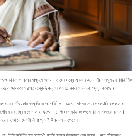
 আজও কবিতা ও গল্পের মাধ্যমে অমর। তাদের মধ্যে একজন হলেন লীলা মজুমদার, যিনি শিশু
প থেকে শুরু করে প্রাপ্তবয়স্ক উপন্যাস পর্যন্ত সকল পাঠককে সমৃদ্ধ করেছেন।
 সংগ্রামের সত্যিকার বন্ধু হিসেবেও পরিচিত। ১৯০৮ সালের ২৬ ফেব্রুয়ারি কলকাতায়
দ্রকিশোর রায় চৌধুরীর ছোট ভাই ছিলেন। শৈশবের প্রথম বছরগুলো তিনি শিলংয়ে কাটান।
করেন, যেখানে মেধাবী লীলা প্রায়ই উচ্চ নম্বর পেতেন।
র, তিনি দার্জিলিংয়ের মহারাণী গার্লস স্কুলে শিক্ষকতা শুরু করেন। পরে রবীন্দ্রনাথ