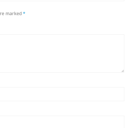
 are marked
*