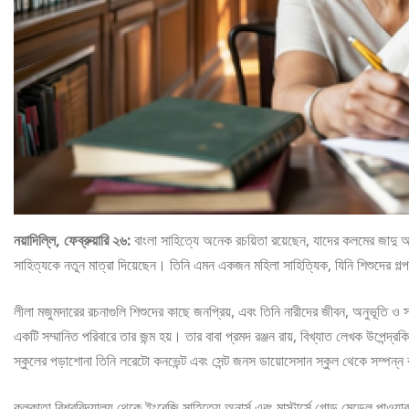
নয়াদিল্লি, ফেব্রুয়ারি ২৬:
বাংলা সাহিত্যে অনেক রচয়িতা রয়েছেন, যাদের কলমের জাদু
সাহিত্যকে নতুন মাত্রা দিয়েছেন। তিনি এমন একজন মহিলা সাহিত্যিক, যিনি শিশুদের গল্
লীলা মজুমদারের রচনাগুলি শিশুদের কাছে জনপ্রিয়, এবং তিনি নারীদের জীবন, অনুভূতি ও
একটি সম্মানিত পরিবারে তার জন্ম হয়। তার বাবা প্রমদ রঞ্জন রায়, বিখ্যাত লেখক উপেন্
স্কুলের পড়াশোনা তিনি লরেটো কনভেন্ট এবং সেন্ট জনস ডায়োসেসান স্কুল থেকে সম্পন্ন 
কলকাতা বিশ্ববিদ্যালয় থেকে ইংরেজি সাহিত্যে অনার্স এবং মাস্টার্সে গোল্ড মেডেল পাওয়ার প