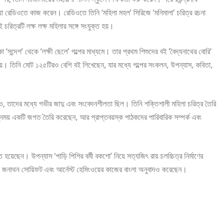
া রেডিওতে কাজ করেন। রেডিওতে তিনি ‘মহিলা মহল’ সিরিজে ‘মনিমালা’ চরিত্র রচনা
রিত্রটি লক্ষ লক্ষ মহিলার সঙ্গে সংযুক্ত হয়।
কা ‘সন্দেশ’ থেকে ‘লক্ষী ছেলে’ গল্পের মাধ্যমে। তার প্রথম শিশুদের বই ‘বৈদ্যনাথের বোরি’
দেয়। তিনি মোট ১২৫টিরও বেশি বই লিখেছেন, যার মধ্যে গল্পের সংকলন, উপন্যাস, কবিতা,
েও, তাদের মধ্যে গভীর জাদু এবং সংবেদনশীলতা ছিল। তিনি শক্তিশালী মহিলা চরিত্র তৈরি
প্নময় একটি জগত তৈরি করেছেন, আর প্রাপ্তবয়স্ক পাঠকদের পারিবারিক সম্পর্ক এবং
 হয়েছেন। উপন্যাস ‘পাড়ি পিশির বর্মী বকশো’ নিয়ে সত্যজিৎ রায় চলচ্চিত্র নির্মাণের
িয়র, জনাথন সোয়িফট এবং আর্নেস্ট হেমিংওয়ের কাজের বাংলা অনুবাদও করেছেন।