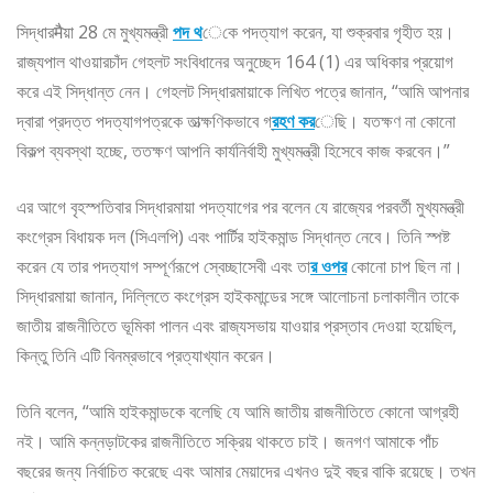
সিদ্ধারमैয়া 28 মে মুখ্যমন্ত্রী
পদ থ
েকে পদত্যাগ করেন, যা শুক্রবার গৃহীত হয়।
রাজ্যপাল থাওয়ারচাঁদ গেহলট সংবিধানের অনুচ্ছেদ 164 (1) এর অধিকার প্রয়োগ
করে এই সিদ্ধান্ত নেন। গেহলট সিদ্ধারমায়াকে লিখিত পত্রে জানান, “আমি আপনার
দ্বারা প্রদত্ত পদত্যাগপত্রকে তাত্ক্ষণিকভাবে গ্
রহণ কর
েছি। যতক্ষণ না কোনো
বিকল্প ব্যবস্থা হচ্ছে, ততক্ষণ আপনি কার্যনির্বাহী মুখ্যমন্ত্রী হিসেবে কাজ করবেন।”
এর আগে বৃহস্পতিবার সিদ্ধারমায়া পদত্যাগের পর বলেন যে রাজ্যের পরবর্তী মুখ্যমন্ত্রী
কংগ্রেস বিধায়ক দল (সিএলপি) এবং পার্টির হাইকমান্ড সিদ্ধান্ত নেবে। তিনি স্পষ্ট
করেন যে তার পদত্যাগ সম্পূর্ণরূপে স্বেচ্ছাসেবী এবং তা
র ওপর
কোনো চাপ ছিল না।
সিদ্ধারমায়া জানান, দিল্লিতে কংগ্রেস হাইকমান্ডের সঙ্গে আলোচনা চলাকালীন তাকে
জাতীয় রাজনীতিতে ভূমিকা পালন এবং রাজ্যসভায় যাওয়ার প্রস্তাব দেওয়া হয়েছিল,
কিন্তু তিনি এটি বিনম্রভাবে প্রত্যাখ্যান করেন।
তিনি বলেন, “আমি হাইকমান্ডকে বলেছি যে আমি জাতীয় রাজনীতিতে কোনো আগ্রহী
নই। আমি কন্নড়াটকের রাজনীতিতে সক্রিয় থাকতে চাই। জনগণ আমাকে পাঁচ
বছরের জন্য নির্বাচিত করেছে এবং আমার মেয়াদের এখনও দুই বছর বাকি রয়েছে। তখন