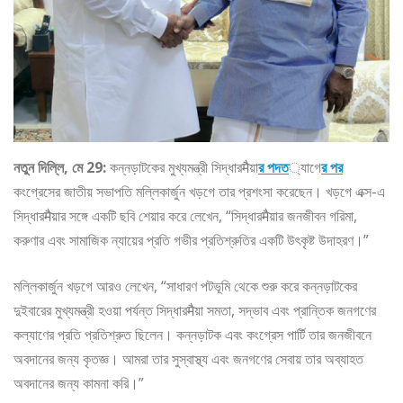
নতুন দিল্লি, মে 29:
কন্নড়াটকের মুখ্যমন্ত্রী সিদ্ধারमैয়া
র পদত
্যাগে
র পর
কংগ্রেসের জাতীয় সভাপতি মল্লিকার্জুন খড়গে তার প্রশংসা করেছেন। খড়গে এক্স-এ
সিদ্ধারमैয়ার সঙ্গে একটি ছবি শেয়ার করে লেখেন, “সিদ্ধারमैয়ার জনজীবন গরিমা,
করুণার এবং সামাজিক ন্যায়ের প্রতি গভীর প্রতিশ্রুতির একটি উৎকৃষ্ট উদাহরণ।”
মল্লিকার্জুন খড়গে আরও লেখেন, “সাধারণ পটভূমি থেকে শুরু করে কন্নড়াটকের
দুইবারের মুখ্যমন্ত্রী হওয়া পর্যন্ত সিদ্ধারमैয়া সমতা, সদ্ভাব এবং প্রান্তিক জনগণের
কল্যাণের প্রতি প্রতিশ্রুত ছিলেন। কন্নড়াটক এবং কংগ্রেস পার্টি তার জনজীবনে
অবদানের জন্য কৃতজ্ঞ। আমরা তার সুস্বাস্থ্য এবং জনগণের সেবায় তার অব্যাহত
অবদানের জন্য কামনা করি।”