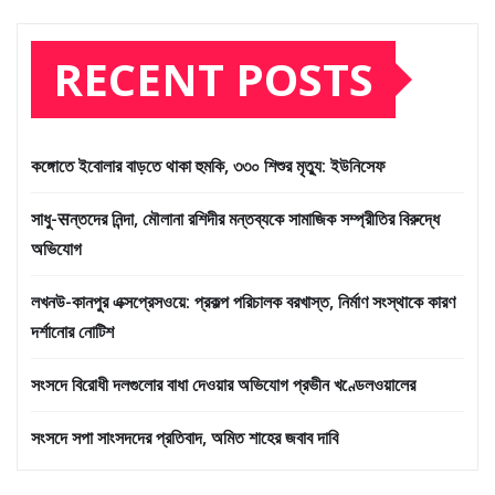
RECENT POSTS
কঙ্গোতে ইবোলার বাড়তে থাকা হুমকি, ৩৩০ শিশুর মৃত্যু: ইউনিসেফ
সাধু-सন্তদের নিন্দা, মৌলানা রশিদীর মন্তব্যকে সামাজিক সম্প্রীতির বিরুদ্ধে
অভিযোগ
লখনউ-কানপুর এক্সপ্রেসওয়ে: প্রকল্প পরিচালক বরখাস্ত, নির্মাণ সংস্থাকে কারণ
দর্শানোর নোটিশ
সংসদে বিরোধী দলগুলোর বাধা দেওয়ার অভিযোগ প্রভীন খণ্ডেলওয়ালের
সংসদে সপা সাংসদদের প্রতিবাদ, অমিত শাহের জবাব দাবি