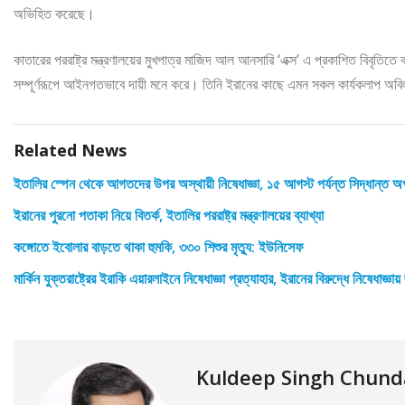
অভিহিত করেছে।
কাতারের পররাষ্ট্র মন্ত্রণালয়ের মুখপাত্র মাজিদ আল আনসারি ‘এক্স’ এ প্রকাশিত বিবৃ
সম্পূর্ণরূপে আইনগতভাবে দায়ী মনে করে। তিনি ইরানের কাছে এমন সকল কার্যকলাপ অবিল
Related News
ইতালির স্পেন থেকে আগতদের উপর অস্থায়ী নিষেধাজ্ঞা, ১৫ আগস্ট পর্যন্ত সিদ্ধান্ত অপ
ইরানের পুরনো পতাকা নিয়ে বিতর্ক, ইতালির পররাষ্ট্র মন্ত্রণালয়ের ব্যাখ্যা
কঙ্গোতে ইবোলার বাড়তে থাকা হুমকি, ৩৩০ শিশুর মৃত্যু: ইউনিসেফ
মার্কিন যুক্তরাষ্ট্রের ইরাকি এয়ারলাইনে নিষেধাজ্ঞা প্রত্যাহার, ইরানের বিরুদ্ধে নিষেধাজ্ঞায
Kuldeep Singh Chun