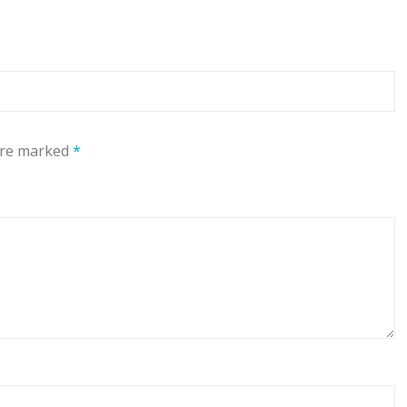
 are marked
*