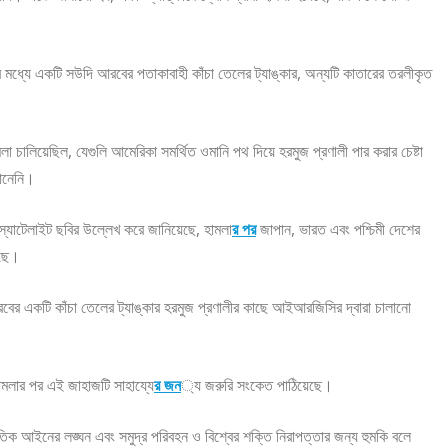
এর মধ্যে একটি সউদি আরবের পতাকাবাহী কাঁচা তেলের ট্যাঙ্কার, অন্যটি কাতারের তরলীকৃত
া চালিয়েছিল, যেগুলি আমেরিকা সমর্থিত ওমানি পথ দিয়ে হরমুজ প্রণালী পার করার চেষ্টা
মানেনি।
রা স্যাটেলাইট ছবির উল্লেখ করে জানিয়েছে, হামলা
র পর
জাপান, ভারত এবং পশ্চিমী দেশের
েছে।
আরবের একটি কাঁচা তেলের ট্যাঙ্কার হরমুজ প্রণালীর কাছে আইআরজিসির দ্বারা চালানো
হামলার পর এই জাহাজটি সাহায্যে
র জন
্য জরুরি সংকেত পাঠিয়েছে।
িক আইনের লঙ্ঘন এবং সমুদ্র পরিবহন ও বিশ্বের শক্তি নিরাপত্তার জন্য হুমকি বলে