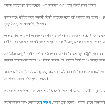
সামান্য কাঠামোগত ক্ষতি হয়েছে। এই জাহাজটি এখনও তার পরবর্তী বন্দরে যাচ্ছিল।
মামলার সাথে পরিচিত সূত্র অনুযায়ী, তিনটি জাহাজের মধ্যে দুটি শনাক্ত করা হয়েছে। 
প্রাকৃতিক গ্যাস (এলএনজি) ট্যাঙ্কার।
মঙ্গলবার, ইরানের ইসলামিক রেভলিউশনারি গার্ড কর্পস (আইআরজিসি) দুইটি ট্যাঙ্কারে হামল
করছিল। ইরানের অর্ধ-সরকারি সংবাদ সংস্থা ফার্স জানিয়েছে, এই জাহাজগুলো সতর্কতা 
ফার্স নিউজ এজেন্সি স্বাধীন সামরিক পর্যবেক্ষক মেনচোসিন্টের ‘এক্স’ অ্যাকাউন্টে শেয়ার ক
অন্যান্য জাহাজগুলো তাদের পথ পরিবর্তন করেছে এবং ইরানের নির্দেশিত পথ ব্যবহার কর
মঙ্গলবারের মিডিয়া রিপোর্টে বলা হয়েছে, কাতারের একটি এলএনজি ট্যাঙ্কার এবং সউদি 
ক্ষেপণাস্ত্র হামলায় ক্ষতিগ্রস্ত হয়েছে।
কাতারের জাহাজটির নাম আল রেক্যায়াত হিসেবে চিহ্নিত করা হয়েছে। রিপোর্ট অনুযায়ী, 
কাতার মঙ্গলবার আল-রেক্যায়াতে
র উপর হ
ামলার নিন্দা করেছে। কাতার এটিকে আন্তর্জাত