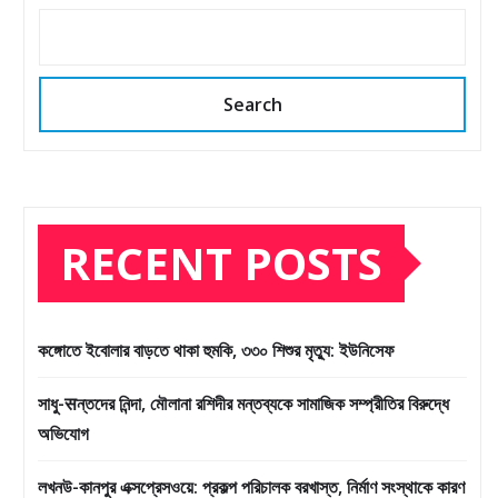
Search
RECENT POSTS
কঙ্গোতে ইবোলার বাড়তে থাকা হুমকি, ৩৩০ শিশুর মৃত্যু: ইউনিসেফ
সাধু-सন্তদের নিন্দা, মৌলানা রশিদীর মন্তব্যকে সামাজিক সম্প্রীতির বিরুদ্ধে
অভিযোগ
লখনউ-কানপুর এক্সপ্রেসওয়ে: প্রকল্প পরিচালক বরখাস্ত, নির্মাণ সংস্থাকে কারণ