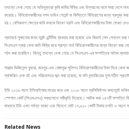
তদন্তে দেখা গেছে যে অভিযুক্তরা কৃষি জমির বিক্রি এবং উন্নয়নের নামে সারা দেশে লা
করেছে। বিনিয়োগকারীদের নগদ ডাউন পেমেন্ট বা কিস্তিতে বিনিয়োগের জন্য প্রলুব্ধ করা হ
হয়। বেশিরভাগ ক্ষেত্রে জমি কখনো বিতরণ হয়নি এবং বিনিয়োগকারীদের টাকা ফেরত দেওয
প্রতারণা লুকানোর জন্য ফ্রন্ট এন্টিটিজ ব্যবহার করা হয়েছে এবং রিভার্স সেল লেনদেন করা
পিএসএল দ্বারা কেনা জমি বিক্রি করে প্রাপ্ত অর্থ বিনিয়োগকারীদের মধ্যে বিতরণ ক
গঠন করা হয়েছিল। কিন্তু তদন্তে দেখা গেছে যে পিএসএল-এর সম্পত্তির অবৈধ ব্যবহ
পাঞ্জাব ভিজিলেন্স ব্যুরো, জয়পুর এবং বেঙ্গালুরু পুলিশও বিনিয়োগকারীদের টাকা দিয়ে 
স্বাক্ষরিত চেক বই এবং পরিচয়পত্র জব্দ করা হয়েছে, যা মনি লন্ডারিংয়ের সুসংগঠিত প্রচেষ্
ইডি ২০১৬ সালে ইসিআইআর দায়ের করে এবং ২০১৮ সালে প্রসিকিউশন কমপ্লেন্ট দাখিল
স্পেশাল কোর্ট (পিএমএলএ) সবগুলোতে স্বীকৃতি দিয়েছে। আটক করা ২৪৭টি সম্পত্তি 
মাধ্যমে ইডি এখন পর্যন্ত ভারত এবং বিদেশে মোট ১৭,৬১০ কোটি টাকার চলতি ও অচল
Related News