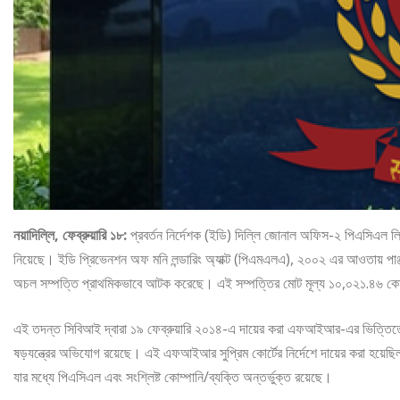
নয়াদিল্লি, ফেব্রুয়ারি ১৮:
প্রবর্তন নির্দেশক (ইডি) দিল্লি জোনাল অফিস-২ পিএসিএল লিমিটে
নিয়েছে। ইডি প্রিভেনশন অফ মনি লন্ডারিং অ্যাক্ট (পিএমএলএ), ২০০২ এর আওতায় প
অচল সম্পত্তি প্রাথমিকভাবে আটক করেছে। এই সম্পত্তির মোট মূল্য ১০,০২১.৪৬ কো
এই তদন্ত সিবিআই দ্বারা ১৯ ফেব্রুয়ারি ২০১৪-এ দায়ের করা এফআইআর-এর ভিত্তিতে
ষড়যন্ত্রের অভিযোগ রয়েছে। এই এফআইআর সুপ্রিম কোর্টের নির্দেশে দায়ের করা হয়েছি
যার মধ্যে পিএসিএল এবং সংশ্লিষ্ট কোম্পানি/ব্যক্তি অন্তর্ভুক্ত রয়েছে।