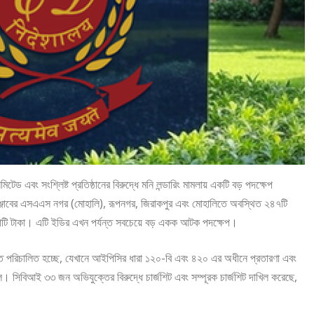
ড এবং সংশ্লিষ্ট প্রতিষ্ঠানের বিরুদ্ধে মনি লন্ডারিং মামলায় একটি বড় পদক্ষেপ
াঞ্জাবের এসএএস নগর (মোহালি), রূপনগর, জিরাকপুর এবং মোহালিতে অবস্থিত ২৪৭টি
টি টাকা। এটি ইডির এখন পর্যন্ত সবচেয়ে বড় একক আটক পদক্ষেপ।
 পরিচালিত হচ্ছে, যেখানে আইপিসির ধারা ১২০-বি এবং ৪২০ এর অধীনে প্রতারণা এবং
ল। সিবিআই ৩৩ জন অভিযুক্তের বিরুদ্ধে চার্জশিট এবং সম্পূরক চার্জশিট দাখিল করেছে,