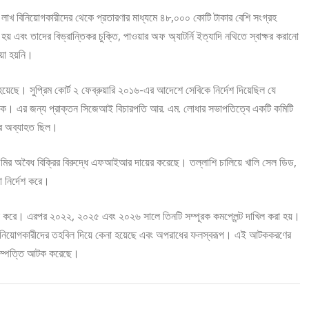
খ লাখ বিনিয়োগকারীদের থেকে প্রতারণার মাধ্যমে ৪৮,০০০ কোটি টাকার বেশি সংগ্রহ
য় এবং তাদের বিভ্রান্তিকর চুক্তি, পাওয়ার অফ অ্যাটর্নি ইত্যাদি নথিতে স্বাক্ষর করানো
়া হয়নি।
 হয়েছে। সুপ্রিম কোর্ট ২ ফেব্রুয়ারি ২০১৬-এর আদেশে সেবিকে নির্দেশ দিয়েছিল যে
রা হোক। এর জন্য প্রাক্তন সিজেআই বিচারপতি আর. এম. লোধার সভাপতিত্বে একটি কমিটি
ার অব্যাহত ছিল।
কেনা জমির অবৈধ বিক্রির বিরুদ্ধে এফআইআর দায়ের করেছে। তল্লাশি চালিয়ে খালি সেল ডিড,
টা নির্দেশ করে।
 করে। এরপর ২০২২, ২০২৫ এবং ২০২৬ সালে তিনটি সম্পূরক কমপ্লেন্ট দাখিল করা হয়।
বিনিয়োগকারীদের তহবিল দিয়ে কেনা হয়েছে এবং অপরাধের ফলস্বরূপ। এই আটককরণের
 সম্পত্তি আটক করেছে।