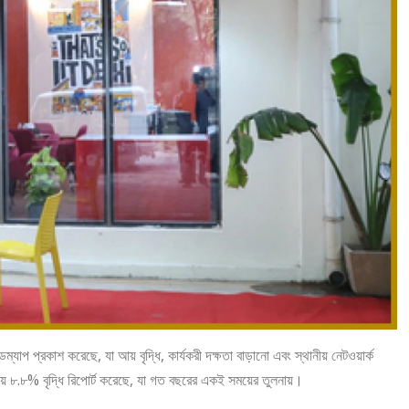
যাপ প্রকাশ করেছে, যা আয় বৃদ্ধি, কার্যকরী দক্ষতা বাড়ানো এবং স্থানীয় নেটওয়ার্ক
়ে ৮.৮% বৃদ্ধি রিপোর্ট করেছে, যা গত বছরের একই সময়ের তুলনায়।