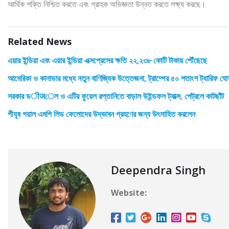
আর্থিক শক্তি নিশ্চিত করতে এবং গ্রাহক অভিজ্ঞতা উন্নত করতে লক্ষ্য করছে।
Related News
এয়ার ইন্ডিয়া এবং এয়ার ইন্ডিয়া এক্সপ্রেসের ক্ষতি ২২,২৩৮ কোটি টাকায় পৌঁছেছে
আমেরিকা ও কানাডার মধ্যে নতুন বাণিজ্যিক উত্তেজনা, ট্রাম্পের ৫০ শতাংশ ট্যারিফ ঘো
সরকার ডीजেল ও এটির ফুয়েল রপ্তানিতে বাড়াল উইন্ডফল ট্যাক্স, পেট্রলে কাটছাঁট
পীযূষ গয়াল এমপি লিড ফেলোদের উদ্ভাবন গ্রহণের জন্য উৎসাহিত করলেন
Deependra Singh
Website: