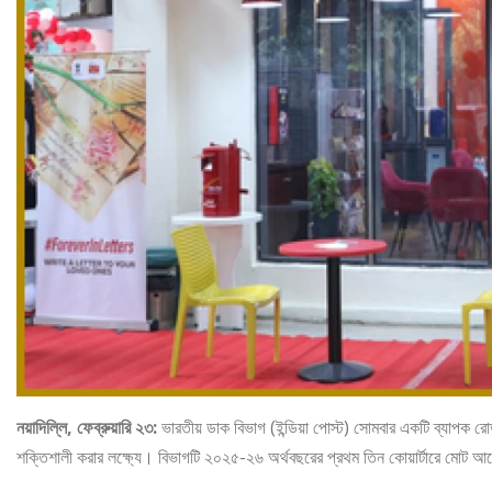
নয়াদিল্লি, ফেব্রুয়ারি ২৩:
ভারতীয় ডাক বিভাগ (ইন্ডিয়া পোস্ট) সোমবার একটি ব্যাপক রোডম্
শক্তিশালী করার লক্ষ্যে। বিভাগটি ২০২৫-২৬ অর্থবছরের প্রথম তিন কোয়ার্টারে মোট আয