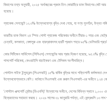
বিভাগের তথ্য অনুযায়ী, ২০২৫ অর্থবছরের প্রথম তিন কোয়ার্টারে ডাক বিভাগের মোট আয়
হয়েছে।
প্যাকেজ সেগমেন্টে ১২.৩% উল্লেখযোগ্য বৃদ্ধি দেখা গেছে, যা পণ্য পুনর্গঠন, উন্নত লজ
ভারতীয় ডাক বিভাগ ২৪ স্পিড পোস্ট প্যাকেজ পরিষেবার অধীনে টিয়ার-১ শহর এবং মেট্রো
চেন্নাই, কলকাতা, বেঙ্গালুরু এবং হায়দ্রাবাদসহ ছয়টি প্রধান শহরে ৯৫% ডেলিভারি প্রচ
কোর সিটিজেন সার্ভিসেস (সিসিএস) সেগমেন্টের আয় প্রায় দ্বিগুণ হয়েছে, ৯৫.৩% বৃদ্ধ
পাসপোর্ট পরিষেবা, কেওয়াইসি যাচাইকরণ এবং টেলিকম অংশীদারিত্ব।
পোস্টাল লাইফ ইন্স্যুরেন্স (পিএলআই) ১৫% বার্ষিক বৃদ্ধির সাথে শক্তিশালী কর্মক্ষমতা দ
উল্লেখযোগ্যভাবে বেশি। বর্তমানে পিএলআই এবং রুরাল পিএলআই-এর অধীনে ১.২৪ কোটি
‘পোস্টাল এক্সপোর্ট সেন্টার (ডিএনসি)’ উদ্যোগের অধীনে, দেশের বিভিন্ন স্থানে ১,০০০ এর
বিক্রেতাদের সহায়তা করছে। ২০২৬ সালের ৩১ জানুয়ারি পর্যন্ত, এই কেন্দ্রগুলি ১৩ ল