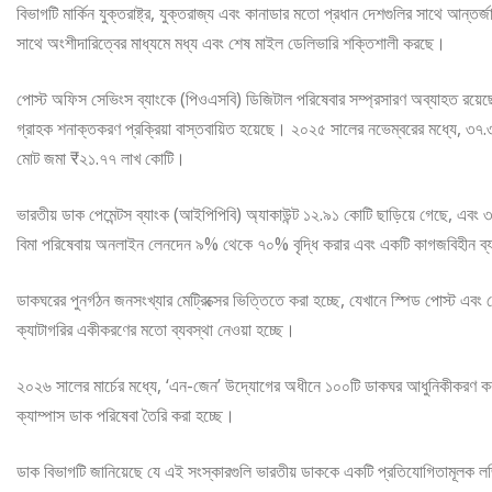
বিভাগটি মার্কিন যুক্তরাষ্ট্র, যুক্তরাজ্য এবং কানাডার মতো প্রধান দেশগুলির সাথে আন্তর্
সাথে অংশীদারিত্বের মাধ্যমে মধ্য এবং শেষ মাইল ডেলিভারি শক্তিশালী করছে।
পোস্ট অফিস সেভিংস ব্যাংকে (পিওএসবি) ডিজিটাল পরিষেবার সম্প্রসারণ অব্যাহত রয়ে
গ্রাহক শনাক্তকরণ প্রক্রিয়া বাস্তবায়িত হয়েছে। ২০২৫ সালের নভেম্বরের মধ্যে, ৩৭.৩৬
মোট জমা ₹২১.৭৭ লাখ কোটি।
ভারতীয় ডাক পেমেন্টস ব্যাংক (আইপিপিবি) অ্যাকাউন্ট ১২.৯১ কোটি ছাড়িয়ে গেছে, এবং 
বিমা পরিষেবায় অনলাইন লেনদেন ৯% থেকে ৭০% বৃদ্ধি করার এবং একটি কাগজবিহীন ব্যবস্
ডাকঘরের পুনর্গঠন জনসংখ্যার মেট্রিক্সের ভিত্তিতে করা হচ্ছে, যেখানে স্পিড পোস্ট এবং রেজ
ক্যাটাগরির একীকরণের মতো ব্যবস্থা নেওয়া হচ্ছে।
২০২৬ সালের মার্চের মধ্যে, ‘এন-জেন’ উদ্যোগের অধীনে ১০০টি ডাকঘর আধুনিকীকরণ করা হব
ক্যাম্পাস ডাক পরিষেবা তৈরি করা হচ্ছে।
ডাক বিভাগটি জানিয়েছে যে এই সংস্কারগুলি ভারতীয় ডাককে একটি প্রতিযোগিতামূলক লজিস্