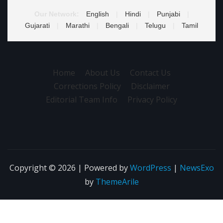
Our Network:
English
|
Hindi
|
Punjabi
|
Gujarati
|
Marathi
|
Bengali
|
Telugu
|
Tamil
Home
About Us
Contact Us
Corrections Policy
Disclaimer
Editorial Team Info
Privacy Policy
Copyright © 2026 | Powered by
WordPress
|
NewsExo
by
ThemeArile