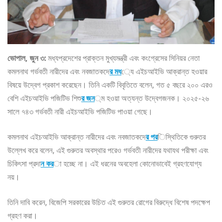
ভোপাল, জুন ৩:
মধ্যপ্রদেশের প্রাক্তন মুখ্যমন্ত্রী এবং কংগ্রেসের সিনিয়র নেতা
কমলনাথ গর্ভবতী নারীদের এবং নবজাতকদে
র মধ
্যে এইচআইভি আক্রান্ত হওয়ার
বিষয়ে উদ্বেগ প্রকাশ করেছেন। তিনি একটি বিবৃতিতে বলেন, গত ৫ বছরে ২০০ এরও
বেশি এইচআইভি পজিটিভ শিশু
র জন
্ম হওয়া অত্যন্ত উদ্বেগজনক। ২০২৫-২৬
সালে ৭৪৩ গর্ভবতী নারী এইচআইভি পজিটিভ পাওয়া গেছে।
কমলনাথ এইচআইভি আক্রান্ত নারীদের এবং নবজাতকদে
র পর
িস্থিতিকে গুরুতর
উল্লেখ করে বলেন, এই গুরুতর অবস্থার পরেও গর্ভবতী নারীদের যথাযথ পরীক্ষা এবং
চিকিৎসা প্রদা
ন কর
া হচ্ছে না। এই ধরনের অবহেলা কোনোভাবেই গ্রহণযোগ্য
নয়।
তিনি দাবি করেন, বিজেপি সরকারের উচিত এই গুরুতর রোগের বিরুদ্ধে বিশেষ পদক্ষেপ
গ্রহণ করা।