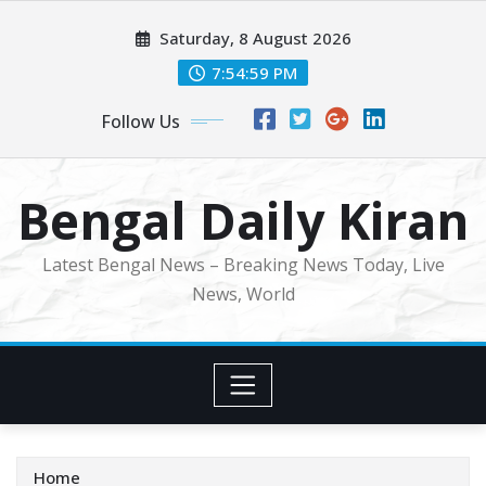
Skip
Saturday, 8 August 2026
to
content
7:55:01 PM
Follow Us
Bengal Daily Kiran
Latest Bengal News – Breaking News Today, Live
News, World
Home