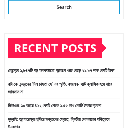
Search
RECENT POSTS
কেন্দ্রের ১,৮৪৭টি বড় অবকাঠামো প্রকল্পে খরচ বেড়ে ২১.৯৭ লক্ষ কোটি টাকা
রবি কে. চন্দ্রনের ‘দিল চাহতা হে’ এর স্মৃতি, বললেন- কাল্ট ক্লাসিক হয়ে যাবে
জানতাম না
জিইএম: ১০ বছরে ৪২২ কোটি থেকে ১.৫৫ লাখ কোটি টাকার ব্যবসা
মুম্বাই: তুংগারেশ্বর মন্দিরে ভক্তদের স্রোত, দ্বিতীয় সোমবারের পবিত্রতা
উদযাপন