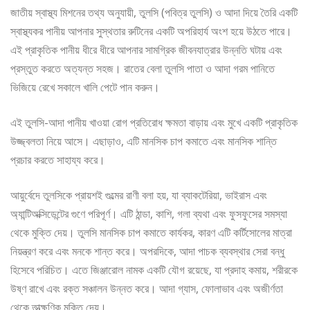
জাতীয় স্বাস্থ্য মিশনের তথ্য অনুযায়ী, তুলসি (পবিত্র তুলসি) ও আদা দিয়ে তৈরি একটি
স্বাস্থ্যকর পানীয় আপনার সুস্থতার রুটিনের একটি অপরিহার্য অংশ হয়ে উঠতে পারে।
এই প্রাকৃতিক পানীয় ধীরে ধীরে আপনার সামগ্রিক জীবনযাত্রার উন্নতি ঘটায় এবং
প্রস্তুত করতে অত্যন্ত সহজ। রাতের বেলা তুলসি পাতা ও আদা গরম পানিতে
ভিজিয়ে রেখে সকালে খালি পেটে পান করুন।
এই তুলসি-আদা পানীয় খাওয়া রোগ প্রতিরোধ ক্ষমতা বাড়ায় এবং মুখে একটি প্রাকৃতিক
উজ্জ্বলতা নিয়ে আসে। এছাড়াও, এটি মানসিক চাপ কমাতে এবং মানসিক শান্তি
প্রচার করতে সাহায্য করে।
আয়ুর্বেদে তুলসিকে প্রায়শই গুল্মের রাণী বলা হয়, যা ব্যাকটেরিয়া, ভাইরাস এবং
অ্যান্টিঅক্সিডেন্টের গুণে পরিপূর্ণ। এটি ঠান্ডা, কাশি, গলা ব্যথা এবং ফুসফুসের সমস্যা
থেকে মুক্তি দেয়। তুলসি মানসিক চাপ কমাতে কার্যকর, কারণ এটি কর্টিসোলের মাত্রা
নিয়ন্ত্রণ করে এবং মনকে শান্ত করে। অপরদিকে, আদা পাচক ব্যবস্থার সেরা বন্ধু
হিসেবে পরিচিত। এতে জিঞ্জারোল নামক একটি যৌগ রয়েছে, যা প্রদাহ কমায়, শরীরকে
উষ্ণ রাখে এবং রক্ত সঞ্চালন উন্নত করে। আদা গ্যাস, ফোলাভাব এবং অজীর্ণতা
থেকে তাত্ক্ষণিক মুক্তি দেয়।