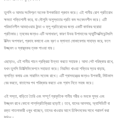
তুলসি ও আদার সংমিশ্রণ অনেক উপকারিতা প্রদান করে। এই পানীয় রোগ প্রতিরোধ
ক্ষমতা শক্তিশালী করে, যা মৌসুমি অসুস্থতার প্রতি কম সংবেদনশীল করে। এটি
পরিবর্তনশীল আবহাওয়ায় ঠান্ডা ও ফ্লু প্রতিরোধের জন্য একটি কার্যকর ঘরোয়া
প্রতিকার। ত্বকের জন্যও এটি অসাধারণ, কারণ উভয় উপাদানের অ্যান্টিঅক্সিডেন্টগুলি
টক্সিন অপসারণ, প্রদাহ কমানো এবং ব্রণ ও ম্লানতা মোকাবেলায় সাহায্য করে, ফলে
উজ্জ্বল ও স্বাস্থ্যকর ত্বক পাওয়া যায়।
এছাড়াও, এই পানীয় পাচন প্রক্রিয়া উন্নত করতে সহায়ক। আদা পেট পরিষ্কার রাখে,
যখন তুলসি ডিটক্সিফিকেশনে সহায়তা করে। নিয়মিত খাওয়া শক্তির স্তর বাড়ায়,
ক্লান্তি কমায় এবং সারাদিন সতেজ রাখে। এটি শ্বাসযন্ত্রের জন্যও উপকারী, মিউকাস
বের করতে, বাতাসের পথ পরিষ্কার করতে এবং শ্বাস নিতে সহজ করে।
এই সস্তা, বাড়িতে তৈরি এবং সম্পূর্ণ প্রাকৃতিক পানীয় শরীর ও মনকে সুস্থ এবং
উজ্জ্বল রাখে কোনো পার্শ্বপ্রতিক্রিয়া ছাড়াই। তবে, যাদের আলসার, অ্যাসিডিটি বা
রক্ত পাতলাকারী ওষুধ খাচ্ছেন, তাদের খাওয়ার আগে চিকিৎসকের সাথে পরামর্শ করা
উচিত।