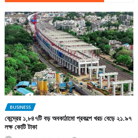
BUSINESS
কেন্দ্রের ১,৮৪৭টি বড় অবকাঠামো প্রকল্পে খরচ বেড়ে ২১.৯৭
লক্ষ কোটি টাকা