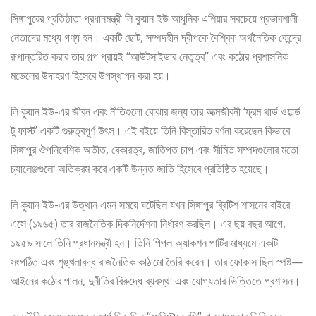
সিঙ্গাপুরের প্রতিষ্ঠাতা প্রধানমন্ত্রী লি কুয়ান ইউ আধুনিক এশিয়ার সবচেয়ে প্রভাবশালী
নেতাদের মধ্যে গণ্য হন। একটি ছোট, সম্পদহীন দ্বীপকে বৈশ্বিক অর্থনৈতিক কেন্দ্রে
রূপান্তরিত করার তার গল্প প্রায়ই “আউটসাইডার নেতৃত্ব” এবং কঠোর প্রশাসনিক
মডেলের উদাহরণ হিসেবে উপস্থাপন করা হয়।
লি কুয়ান ইউ-এর জীবন এবং নীতিগুলো বোঝার জন্য তার আত্মজীবনী ‘ফ্রম থার্ড ওয়ার্ল্ড
টু ফার্স্ট’ একটি গুরুত্বপূর্ণ উৎস। এই বইয়ে তিনি বিস্তারিত বর্ণনা করেছেন কিভাবে
সিঙ্গাপুর ঔপনিবেশিক অতীত, বেকারত্ব, জাতিগত চাপ এবং সীমিত সম্পদগুলোর মতো
চ্যালেঞ্জগুলো অতিক্রম করে একটি উন্নত জাতি হিসেবে প্রতিষ্ঠিত হয়েছে।
লি কুয়ান ইউ-এর উত্থান এমন সময়ে ঘটেছিল যখন সিঙ্গাপুর ব্রিটিশ শাসনের বাইরে
এসে (১৯৬৫) তার রাজনৈতিক দিকনির্দেশনা নির্ধারণ করছিল। এর ছয় বছর আগে,
১৯৫৯ সালে তিনি প্রধানমন্ত্রী হন। তিনি পিপল অ্যাকশন পার্টির মাধ্যমে একটি
সংগঠিত এবং শৃঙ্খলাবদ্ধ রাজনৈতিক কাঠামো তৈরি করেন। তার ফোকাস ছিল স্পষ্ট—
আইনের কঠোর পালন, দুর্নীতির বিরুদ্ধে ব্যবস্থা এবং যোগ্যতার ভিত্তিতে প্রশাসন।