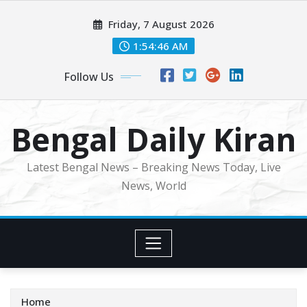
Skip
Friday, 7 August 2026
to
content
1:54:48 AM
Follow Us
Bengal Daily Kiran
Latest Bengal News – Breaking News Today, Live
News, World
Home