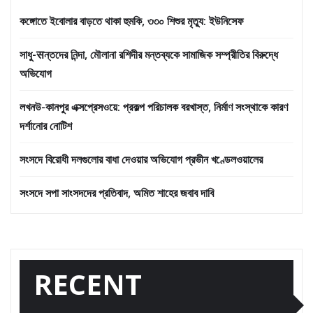
কঙ্গোতে ইবোলার বাড়তে থাকা হুমকি, ৩৩০ শিশুর মৃত্যু: ইউনিসেফ
সাধু-सন্তদের নিন্দা, মৌলানা রশিদীর মন্তব্যকে সামাজিক সম্প্রীতির বিরুদ্ধে
অভিযোগ
লখনউ-কানপুর এক্সপ্রেসওয়ে: প্রকল্প পরিচালক বরখাস্ত, নির্মাণ সংস্থাকে কারণ
দর্শানোর নোটিশ
সংসদে বিরোধী দলগুলোর বাধা দেওয়ার অভিযোগ প্রভীন খণ্ডেলওয়ালের
সংসদে সপা সাংসদদের প্রতিবাদ, অমিত শাহের জবাব দাবি
RECENT