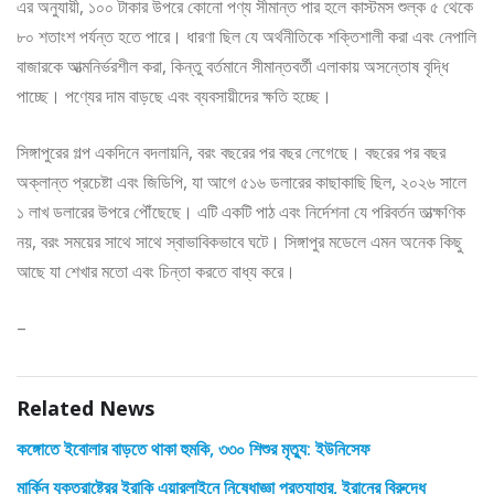
এর অনুযায়ী, ১০০ টাকার উপরে কোনো পণ্য সীমান্ত পার হলে কাস্টমস শুল্ক ৫ থেকে
৮০ শতাংশ পর্যন্ত হতে পারে। ধারণা ছিল যে অর্থনীতিকে শক্তিশালী করা এবং নেপালি
বাজারকে আত্মনির্ভরশীল করা, কিন্তু বর্তমানে সীমান্তবর্তী এলাকায় অসন্তোষ বৃদ্ধি
পাচ্ছে। পণ্যের দাম বাড়ছে এবং ব্যবসায়ীদের ক্ষতি হচ্ছে।
সিঙ্গাপুরের গল্প একদিনে বদলায়নি, বরং বছরের পর বছর লেগেছে। বছরের পর বছর
অক্লান্ত প্রচেষ্টা এবং জিডিপি, যা আগে ৫১৬ ডলারের কাছাকাছি ছিল, ২০২৬ সালে
১ লাখ ডলারের উপরে পৌঁছেছে। এটি একটি পাঠ এবং নির্দেশনা যে পরিবর্তন তাত্ক্ষণিক
নয়, বরং সময়ের সাথে সাথে স্বাভাবিকভাবে ঘটে। সিঙ্গাপুর মডেলে এমন অনেক কিছু
আছে যা শেখার মতো এবং চিন্তা করতে বাধ্য করে।
–
Related News
কঙ্গোতে ইবোলার বাড়তে থাকা হুমকি, ৩৩০ শিশুর মৃত্যু: ইউনিসেফ
মার্কিন যুক্তরাষ্ট্রের ইরাকি এয়ারলাইনে নিষেধাজ্ঞা প্রত্যাহার, ইরানের বিরুদ্ধে