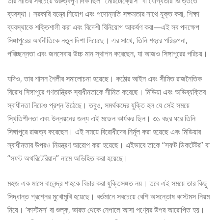
তার নীতির সবচেয়ে গুরুত্বপূর্ণ দিক ছিল “মেরিটোক্রেসি” বা যোগ্যতার ভিত্তিতে
ব্যবস্থা। সরকারি যন্ত্রে নিয়োগ এবং পদোন্নতি সক্ষমতার সাথে যুক্ত করা, শিক্ষা
ব্যবস্থাকে শক্তিশালী করা এবং বিদেশী বিনিয়োগ আকর্ষণ করা—এই সব পদক্ষেপ
সিঙ্গাপুরের অর্থনীতিকে নতুন দিশা দিয়েছে। এর সাথে, তিনি শহুরে পরিকল্পনা,
পরিচ্ছন্নতা এবং জনসেবায় উচ্চ মান স্থাপন করেছেন, যা আজও সিঙ্গাপুরের পরিচয়।
যদিও, তার শাসন শৈলীর সমালোচনা হয়েছে। কঠোর আইন এবং সীমিত রাজনৈতিক
বিরোধ সিঙ্গাপুরে গণতান্ত্রিক স্বাধীনতাকে সীমিত করেছে। মিডিয়া এবং অভিব্যক্তির
স্বাধীনতা নিয়েও প্রশ্ন উঠেছে। তবুও, সমর্থকদের যুক্তি হল যে সেই সময়ে
স্থিতিশীলতা এবং উন্নয়নের জন্য এই মডেল কার্যকর ছিল। ৩১ বছর ধরে তিনি
সিঙ্গাপুরে রাজত্ব করেছেন। এই সময়ে বিরোধীদের নির্মূল করা হয়েছে এবং মিডিয়ার
স্বাধীনতার উপরও নিয়ন্ত্রণ আরোপ করা হয়েছে। এইভাবে তাকে “সফট ডিকটেটর” বা
“সফট অথরিটেরিয়ান” নামে অভিহিত করা হয়েছে।
মহজ এক মাসে বালেন্দ্র শাহকে বিচার করা যুক্তিসঙ্গত নয়। তবে এই সময়ে তার কিছু
সিদ্ধান্ত প্রশ্নের মুখোমুখি হয়েছে। বর্তমানে সবচেয়ে বেশি অসন্তোষ কাস্টমস নিয়ম
নিয়ে। ‘কাস্টমস’ বা শুল্ক, ভারত থেকে নেপালে আসা পণ্যের উপর আরোপিত হয়।