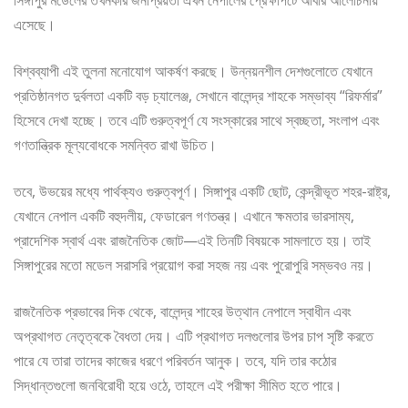
সিঙ্গাপুর মডেলের তখনকার জনপ্রিয়তা এখন নেপালের প্রেক্ষাপটে আবার আলোচনায়
এসেছে।
বিশ্বব্যাপী এই তুলনা মনোযোগ আকর্ষণ করছে। উন্নয়নশীল দেশগুলোতে যেখানে
প্রতিষ্ঠানগত দুর্বলতা একটি বড় চ্যালেঞ্জ, সেখানে বালেন্দ্র শাহকে সম্ভাব্য “রিফর্মার”
হিসেবে দেখা হচ্ছে। তবে এটি গুরুত্বপূর্ণ যে সংস্কারের সাথে স্বচ্ছতা, সংলাপ এবং
গণতান্ত্রিক মূল্যবোধকে সমন্বিত রাখা উচিত।
তবে, উভয়ের মধ্যে পার্থক্যও গুরুত্বপূর্ণ। সিঙ্গাপুর একটি ছোট, কেন্দ্রীভূত শহর-রাষ্ট্র,
যেখানে নেপাল একটি বহুদলীয়, ফেডারেল গণতন্ত্র। এখানে ক্ষমতার ভারসাম্য,
প্রাদেশিক স্বার্থ এবং রাজনৈতিক জোট—এই তিনটি বিষয়কে সামলাতে হয়। তাই
সিঙ্গাপুরের মতো মডেল সরাসরি প্রয়োগ করা সহজ নয় এবং পুরোপুরি সম্ভবও নয়।
রাজনৈতিক প্রভাবের দিক থেকে, বালেন্দ্র শাহের উত্থান নেপালে স্বাধীন এবং
অপ্রথাগত নেতৃত্বকে বৈধতা দেয়। এটি প্রথাগত দলগুলোর উপর চাপ সৃষ্টি করতে
পারে যে তারা তাদের কাজের ধরণে পরিবর্তন আনুক। তবে, যদি তার কঠোর
সিদ্ধান্তগুলো জনবিরোধী হয়ে ওঠে, তাহলে এই পরীক্ষা সীমিত হতে পারে।