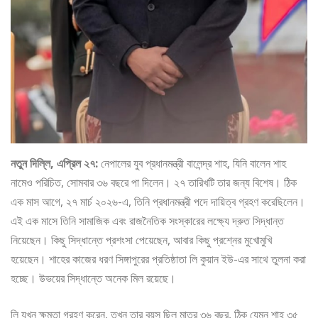
নতুন দিল্লি, এপ্রিল ২৭:
নেপালের যুব প্রধানমন্ত্রী বালেন্দ্র শাহ, যিনি বালেন শাহ
নামেও পরিচিত, সোমবার ৩৬ বছরে পা দিলেন। ২৭ তারিখটি তার জন্য বিশেষ। ঠিক
এক মাস আগে, ২৭ মার্চ ২০২৬-এ, তিনি প্রধানমন্ত্রী পদে দায়িত্ব গ্রহণ করেছিলেন।
এই এক মাসে তিনি সামাজিক এবং রাজনৈতিক সংস্কারের লক্ষ্যে দ্রুত সিদ্ধান্ত
নিয়েছেন। কিছু সিদ্ধান্তে প্রশংসা পেয়েছেন, আবার কিছু প্রশ্নের মুখোমুখি
হয়েছেন। শাহের কাজের ধরণ সিঙ্গাপুরের প্রতিষ্ঠাতা লি কুয়ান ইউ-এর সাথে তুলনা করা
হচ্ছে। উভয়ের সিদ্ধান্তে অনেক মিল রয়েছে।
লি যখন ক্ষমতা গ্রহণ করেন, তখন তার বয়স ছিল মাত্র ৩৬ বছর, ঠিক যেমন শাহ ৩৫