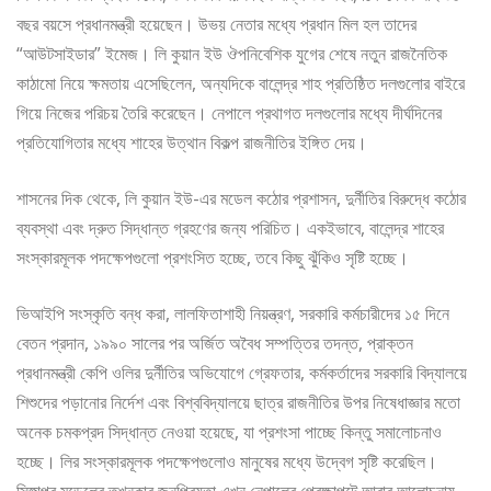
বছর বয়সে প্রধানমন্ত্রী হয়েছেন। উভয় নেতার মধ্যে প্রধান মিল হল তাদের
“আউটসাইডার” ইমেজ। লি কুয়ান ইউ ঔপনিবেশিক যুগের শেষে নতুন রাজনৈতিক
কাঠামো নিয়ে ক্ষমতায় এসেছিলেন, অন্যদিকে বালেন্দ্র শাহ প্রতিষ্ঠিত দলগুলোর বাইরে
গিয়ে নিজের পরিচয় তৈরি করেছেন। নেপালে প্রথাগত দলগুলোর মধ্যে দীর্ঘদিনের
প্রতিযোগিতার মধ্যে শাহের উত্থান বিকল্প রাজনীতির ইঙ্গিত দেয়।
শাসনের দিক থেকে, লি কুয়ান ইউ-এর মডেল কঠোর প্রশাসন, দুর্নীতির বিরুদ্ধে কঠোর
ব্যবস্থা এবং দ্রুত সিদ্ধান্ত গ্রহণের জন্য পরিচিত। একইভাবে, বালেন্দ্র শাহের
সংস্কারমূলক পদক্ষেপগুলো প্রশংসিত হচ্ছে, তবে কিছু ঝুঁকিও সৃষ্টি হচ্ছে।
ভিআইপি সংস্কৃতি বন্ধ করা, লালফিতাশাহী নিয়ন্ত্রণ, সরকারি কর্মচারীদের ১৫ দিনে
বেতন প্রদান, ১৯৯০ সালের পর অর্জিত অবৈধ সম্পত্তির তদন্ত, প্রাক্তন
প্রধানমন্ত্রী কেপি ওলির দুর্নীতির অভিযোগে গ্রেফতার, কর্মকর্তাদের সরকারি বিদ্যালয়ে
শিশুদের পড়ানোর নির্দেশ এবং বিশ্ববিদ্যালয়ে ছাত্র রাজনীতির উপর নিষেধাজ্ঞার মতো
অনেক চমকপ্রদ সিদ্ধান্ত নেওয়া হয়েছে, যা প্রশংসা পাচ্ছে কিন্তু সমালোচনাও
হচ্ছে। লির সংস্কারমূলক পদক্ষেপগুলোও মানুষের মধ্যে উদ্বেগ সৃষ্টি করেছিল।